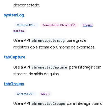
desconectado.
systemLog
Chrome 125+
Somente no ChromeOS
Requer
política
Use a API
chrome.systemLog
para gravar
registros do sistema do Chrome de extensões.
tabCapture
Use a API
chrome.tabCapture
para interagir com
streams de mídia de guias.
tabGroups
Chrome 89+
MV3+
Use a API
chrome.tabGroups
para interagir com o