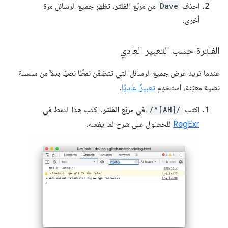
احذف
Dave
من مربّع
الفلتر
. تظهر جميع الرسائل مرة
أخرى.
الفلترة حسب التعبير العادي
عندما تريد عرض جميع الرسائل التي تتضمّن نمطًا نصيًا بدلاً من سلسلة
نصية معيّنة، استخدِم
تعبيرًا عاديًا
.
اكتب
/^[AH]/
في مربّع
الفلتر
. اكتب هذا النمط في
RegExr
للحصول على شرح لما يفعله.