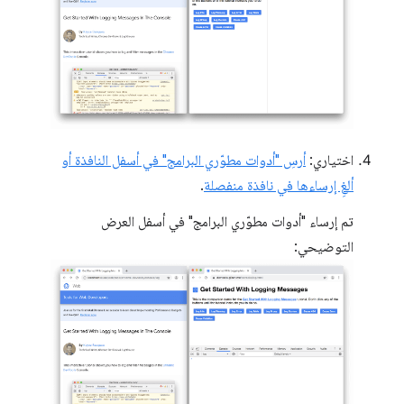
اختياري:
أرسِ "أدوات مطوّري البرامج" في أسفل النافذة أو
ألغِ إرساءها في نافذة منفصلة
.
تم إرساء "أدوات مطوّري البرامج" في أسفل العرض
التوضيحي: