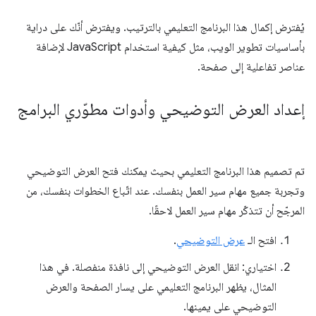
يُفترض إكمال هذا البرنامج التعليمي بالترتيب. ويفترض أنّك على دراية
بأساسيات تطوير الويب، مثل كيفية استخدام JavaScript لإضافة
عناصر تفاعلية إلى صفحة.
إعداد العرض التوضيحي وأدوات مطوّري البرامج
تم تصميم هذا البرنامج التعليمي بحيث يمكنك فتح العرض التوضيحي
وتجربة جميع مهام سير العمل بنفسك. عند اتّباع الخطوات بنفسك، من
المرجّح أن تتذكّر مهام سير العمل لاحقًا.
افتح الـ
عرض التوضيحي
.
اختياري: انقل العرض التوضيحي إلى نافذة منفصلة. في هذا
المثال، يظهر البرنامج التعليمي على يسار الصفحة والعرض
التوضيحي على يمينها.