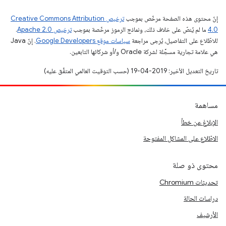
إنّ محتوى هذه الصفحة مرخّص بموجب
ترخيص Creative Commons Attribution
4.0‏
ما لم يُنصّ على خلاف ذلك، ونماذج الرموز مرخّصة بموجب
ترخيص Apache 2.0‏
.
للاطّلاع على التفاصيل، يُرجى مراجعة
سياسات موقع Google Developers‏
. إنّ Java
هي علامة تجارية مسجَّلة لشركة Oracle و/أو شركائها التابعين.
تاريخ التعديل الأخير: 2019-04-19 (حسب التوقيت العالمي المتفَّق عليه)
مساهمة
الإبلاغ عن خطأ
الاطّلاع على المشاكل المفتوحة
محتوى ذو صلة
تحديثات Chromium
دراسات الحالة
الأرشيف