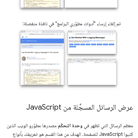
تم إلغاء إرساء "أدوات مطوّري البرامج" في نافذة منفصلة:
عرض الرسائل المسجَّلة من Java
Script
معظم الرسائل التي تظهر في
وحدة التحكّم
مصدرها مطوّرو الويب الذين
كتبوا JavaScript للصفحة. الهدف من هذا القسم هو تعريفك بأنواع