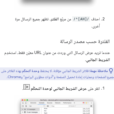
احذف
/^[AH]/
من مربّع
الفلتر
. تظهر جميع الرسائل مرة
أخرى.
الفلترة حسب مصدر الرسالة
عندما تريد عرض الرسائل التي وردت من عنوان URL معيّن فقط، استخدِم
الشريط الجانبي
.
ملاحظة مهمة:
فلاتر الشريط الجانبي مؤقتة. لا يحتفظ
وحدة التحكّم
بهذه الفلاتر على
جميع الصفحات وعمليات إعادة تحميل الصفحة و"أدوات مطوّري البرامج" وChrome.
انقر على
عرض الشريط الجانبي لوحدة التحكّم
.