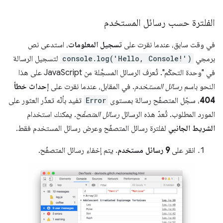
الفلترة حسب رسائل المستخدم
في وقت سابق، عندما نقرت على
تسجيل المعلومات
، استدعى نص
برمجي
console.log('Hello, Console!')
لتسجيل الرسالة
في "وحدة التحكّم". تُعرف الرسائل المسجَّلة من JavaScript على هذا
النحو باسم
رسائل المستخدم
. في المقابل، عندما نقرت على
إحداث خطأ
404
، سجّل المتصفّح رسالة بمستوى
Error
تفيد بأنّه تعذّر العثور على
المورد المطلوب. تُعدّ هذه الرسائل
رسائل المتصفّح
. يمكنك استخدام
الشريط الجانبي
لفلترة رسائل المتصفّح وعرض رسائل المستخدم فقط.
انقر على
9 رسائل مستخدم
. يتم إخفاء رسائل المتصفّح.