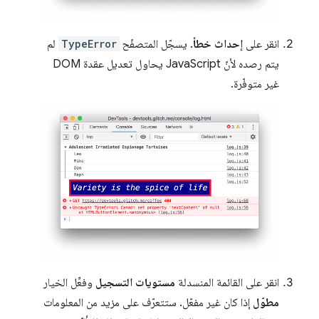
انقر على
إحداث خطأ
. يسجّل المتصفّح
TypeError
لم
يتم رصده لأنّ JavaScript يحاول تعديل عقدة DOM
غير متوفّرة.
انقر على القائمة المنسدلة
مستويات التسجيل
وفعِّل الخيار
مطوّل
إذا كان غير مفعّل. ستتعرّف على مزيد من المعلومات