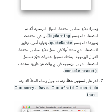
يخبرك تتبُّع تسلسل استدعاء الدوال البرمجية أنّه تم
استدعاء دالة باسم
logWarning
، والتي استدعت
بدورها دالة باسم
quoteDante
. بعبارة أخرى، يظهر
الاستدعاء الذي حدث أولاً في أسفل تتبُّع تسلسل استدعاء
الدوال البرمجية. يمكنك تسجيل عمليات تتبُّع تسلسل
استدعاء الدوال البرمجية في أي وقت عن طريق استدعاء
.
console.trace()
انقر على
تسجيل خطأ
. يتم تسجيل رسالة الخطأ التالية:
I'm sorry, Dave. I'm afraid I can't do
that.