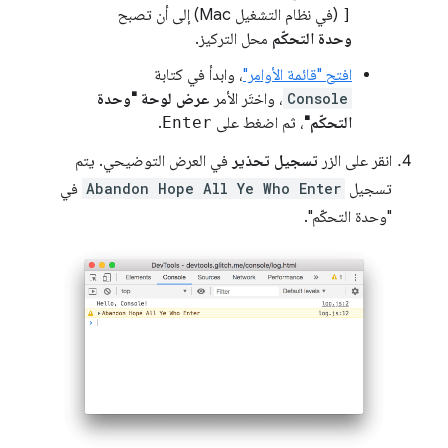
[
(في نظام التشغيل Mac) إلى أن تصبح
وحدة التحكّم
محل التركيز.
افتح "قائمة الأوامر"
، وابدأ في كتابة
Console
، واختَر الأمر
عرض لوحة "وحدة
التحكّم"
، ثم اضغط على
Enter
.
انقر على الزر
تسجيل تحذير
في العرض التوضيحي. يتم
تسجيل
Abandon Hope All Ye Who Enter
في
"وحدة التحكّم".