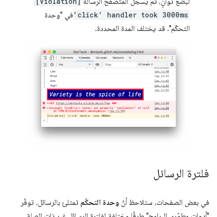
لبضع ثوانٍ، ثم يسجّل المتصفّح الرسالة
[Violation]
'click' handler took 3000ms
في "وحدة
التحكّم". قد يختلف المدة المحددة.
فلترة الرسائل
في بعض الصفحات، ستلاحظ أنّ
وحدة التحكّم
تمتلئ بالرسائل. توفّر
"أدوات مطوّري البرامج" طرقًا مختلفة لفلترة الرسائل غير ذات الصلة