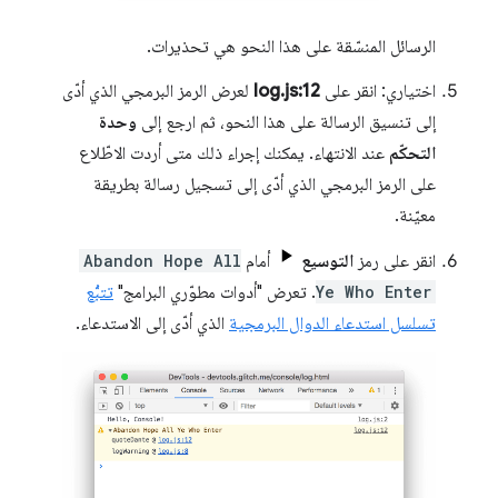
الرسائل المنسّقة على هذا النحو هي تحذيرات.
اختياري: انقر على
log.js:12
لعرض الرمز البرمجي الذي أدّى
إلى تنسيق الرسالة على هذا النحو، ثم ارجع إلى
وحدة
التحكّم
عند الانتهاء. يمكنك إجراء ذلك متى أردت الاطّلاع
على الرمز البرمجي الذي أدّى إلى تسجيل رسالة بطريقة
معيّنة.
انقر على رمز
التوسيع
أمام
Abandon Hope All
Ye Who Enter
. تعرض "أدوات مطوّري البرامج"
تتبُّع
تسلسل استدعاء الدوال البرمجية
الذي أدّى إلى الاستدعاء.