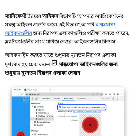
ম্যানিফেস্ট
ট্যাবের
আইকন
বিভাগটি আপনার অ্যাপ্লিকেশনের
সমস্ত আইকন প্রদর্শন করে। এই বিভাগে, আপনি
মাস্কযোগ্য
আইকনগুলির
জন্য নিরাপদ এলাকাগুলিও পরীক্ষা করতে পারেন,
প্ল্যাটফর্মগুলির সাথে মানিয়ে নেওয়া আইকনগুলির বিন্যাস৷
আইকন ট্রিম করতে যাতে শুধুমাত্র ন্যূনতম নিরাপদ এলাকা
দৃশ্যমান হয়, চেক করুন
মাস্কযোগ্য আইকনগুলির জন্য
শুধুমাত্র ন্যূনতম নিরাপদ এলাকা দেখান
৷