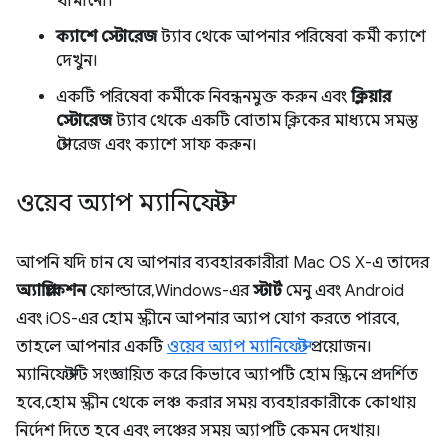
থামানো।
ক্যাশে স্টোরেজ
ট্যাব থেকে আপনার পরিষেবা কর্মী ক্যাশে
দেখুন।
একটি পরিষেবা কর্মীকে নিবন্ধনমুক্ত করুন এবং
ক্লিয়ার
স্টোরেজ
ট্যাব থেকে একটি বোতাম ক্লিকের মাধ্যমে সমস্ত
স্টোরেজ এবং ক্যাশে সাফ করুন।
ওয়েব অ্যাপ ম্যানিফেস্ট
আপনি যদি চান যে আপনার ব্যবহারকারীরা Mac OS X-এ তাদের
অ্যাপ্লিকেশন
ফোল্ডারে, Windows-এর
স্টার্ট
মেনু এবং Android
এবং iOS-এর হোম স্ক্রীনে আপনার অ্যাপ যোগ করতে পারবে,
তাহলে আপনার একটি
ওয়েব অ্যাপ ম্যানিফেস্ট
প্রয়োজন।
ম্যানিফেস্টটি সংজ্ঞায়িত করে কিভাবে অ্যাপটি হোম স্ক্রিনে প্রদর্শিত
হবে, হোম স্ক্রীন থেকে লঞ্চ করার সময় ব্যবহারকারীকে কোথায়
নির্দেশ দিতে হবে এবং লঞ্চের সময় অ্যাপটি কেমন দেখায়।