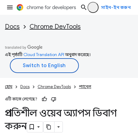
সাইন-ইন করুন
Docs
Chrome DevTools
এই পৃষ্ঠাটি
Cloud Translation API
অনুবাদ করেছে।
হোম
Docs
Chrome DevTools
প্যানেল
এটি কাজে লেগেছে?
প্রগতিশীল ওয়েব অ্যাপস ডিবাগ
করুন