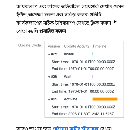
কার্যকলাপ এবং তাদের অতিবাহিত সময়গুলি দেখায়, যেমন
ইনস্টল, অপেক্ষা করুন এবং সক্রিয় করুন৷ প্রতিটি
কার্যকলাপের সঠিক টাইমস্ট্যাম্প দেখতে, ক্লিক করুন
বোতামগুলি
প্রসারিত করুন
।
আরও তথ্যের জন্য,
পরিষেবা কর্মীর জীবনচক্র
দেখুন।