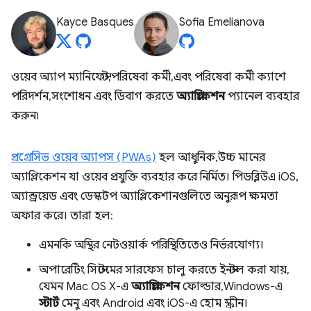
Kayce Basques
Sofia Emelianova
ওয়েব অ্যাপ ম্যানিফেস্ট, পরিষেবা কর্মী, এবং পরিষেবা কর্মী ক্যাশে
পরিদর্শন, সংশোধন এবং ডিবাগ করতে
অ্যাপ্লিকেশন
প্যানেল ব্যবহার
করুন৷
প্রগ্রেসিভ ওয়েব অ্যাপস (PWAs)
হল আধুনিক, উচ্চ মানের
অ্যাপ্লিকেশন যা ওয়েব প্রযুক্তি ব্যবহার করে নির্মিত। পিডব্লিউএ iOS,
অ্যান্ড্রয়েড এবং ডেস্কটপ অ্যাপ্লিকেশানগুলিতে অনুরূপ ক্ষমতা
অফার করে। তারা হল:
এমনকি অস্থির নেটওয়ার্ক পরিস্থিতিতেও নির্ভরযোগ্য।
অপারেটিং সিস্টেমের সারফেস চালু করতে ইনস্টল করা যায়,
যেমন Mac OS X-এ
অ্যাপ্লিকেশন
ফোল্ডার, Windows-এ
স্টার্ট
মেনু এবং Android এবং iOS-এ হোম স্ক্রীন।