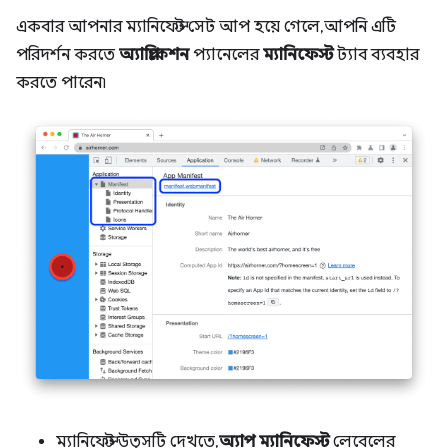
একবার আপনার ম্যানিফেস্ট সেট আপ হয়ে গেলে, আপনি এটি
পরিদর্শন করতে
অ্যাপ্লিকেশন
প্যানেলের
ম্যানিফেস্ট
ট্যাব ব্যবহার
করতে পারেন৷
ম্যানিফেস্ট উত্সটি দেখতে,
অ্যাপ ম্যানিফেস্ট
লেবেলের