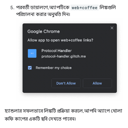
পরবর্তী ডায়ালগে, অ্যাপটিকে
web+coffee
লিঙ্কগুলি
পরিচালনা করার অনুমতি দিন।
হ্যান্ডলার সফলভাবে লিঙ্কটি প্রক্রিয়া করলে, আপনি অ্যাপে খোলা
কফি কাপের একটি ছবি দেখতে পাবেন।