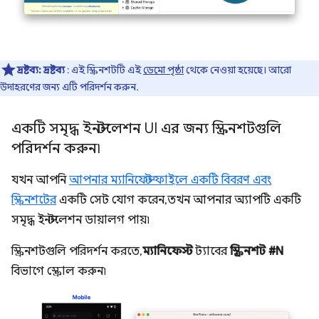
দ্রষ্টব্য:
দ্রষ্টব্য
: এই স্ক্রিনশটটি এই
ডেমো পৃষ্ঠা
থেকে নেওয়া হয়েছে। আরো
উদাহরণের জন্য এটি পরিদর্শন করুন.
একটি সমৃদ্ধ ইনস্টলেশন UI এর জন্য স্ক্রিনশটগুলি
পরিদর্শন করুন৷
যখন আপনি
আপনার ম্যানিফেস্ট ফাইলে একটি বিবরণ এবং
স্ক্রিনশটের
একটি সেট যোগ করেন, তখন আপনার অ্যাপটি একটি
সমৃদ্ধ ইনস্টলেশন ডায়ালগ পায়৷
স্ক্রিনশটগুলি পরিদর্শন করতে,
ম্যানিফেস্ট
ট্যাবের
স্ক্রিনশট #N
বিভাগে স্ক্রোল করুন৷