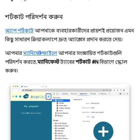
শর্টকাট পরিদর্শন করুন
অ্যাপ শর্টকাট
আপনাকে ব্যবহারকারীদের প্রায়শই প্রয়োজন এমন
কিছু সাধারণ ক্রিয়াকলাপে দ্রুত অ্যাক্সেস প্রদান করতে দেয়।
আপনার
ম্যানিফেস্ট ফাইলে
আপনার সংজ্ঞায়িত শর্টকাটগুলি
পরিদর্শন করতে,
ম্যানিফেস্ট
ট্যাবের
শর্টকাট #N
বিভাগে স্ক্রোল
করুন।