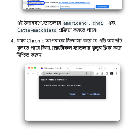
এই উদাহরণে, হ্যান্ডলার
americano
,
chai
, এবং
latte-macchiato
প্রক্রিয়া করতে পারে।
যখন Chrome আপনাকে জিজ্ঞাসা করে যে এটি অ্যাপটি
খুলতে পারে কিনা,
প্রোটোকল হ্যান্ডলার খুলুন
ক্লিক করে
নিশ্চিত করুন৷