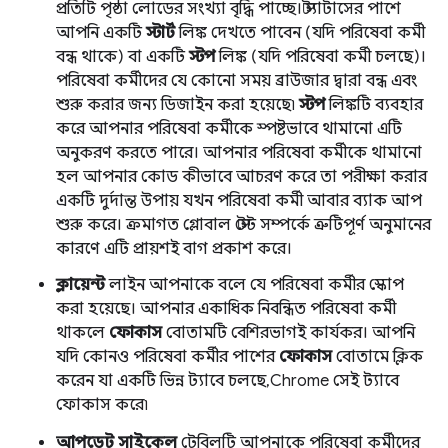
প্রতিটি পৃষ্ঠা লোডের সংখ্যা বৃদ্ধি পাচ্ছে। স্ট্যাটাসের পাশে
আপনি একটি
স্টার্ট
লিঙ্ক দেখতে পাবেন (যদি পরিষেবা কর্মী
বন্ধ থাকে) বা একটি
স্টপ
লিঙ্ক (যদি পরিষেবা কর্মী চলছে)।
পরিষেবা কর্মীদের যে কোনো সময় ব্রাউজার দ্বারা বন্ধ এবং
শুরু করার জন্য ডিজাইন করা হয়েছে৷
স্টপ
লিঙ্কটি ব্যবহার
করে আপনার পরিষেবা কর্মীকে স্পষ্টভাবে থামানো এটি
অনুকরণ করতে পারে। আপনার পরিষেবা কর্মীকে থামানো
হল আপনার কোড কীভাবে আচরণ করে তা পরীক্ষা করার
একটি দুর্দান্ত উপায় যখন পরিষেবা কর্মী আবার ব্যাক আপ
শুরু করে। ক্রমাগত গ্লোবাল স্টেট সম্পর্কে ত্রুটিপূর্ণ অনুমানের
কারণে এটি প্রায়শই বাগ প্রকাশ করে।
ক্লায়েন্ট
লাইন আপনাকে বলে যে পরিষেবা কর্মীর স্কোপ
করা হয়েছে। আপনার একাধিক নিবন্ধিত পরিষেবা কর্মী
থাকলে
ফোকাস
বোতামটি বেশিরভাগই কার্যকর। আপনি
যদি কোনও পরিষেবা কর্মীর পাশের
ফোকাস
বোতামে ক্লিক
করেন যা একটি ভিন্ন ট্যাবে চলছে, Chrome সেই ট্যাবে
ফোকাস করে৷
আপডেট সাইকেল
টেবিলটি আপনাকে পরিষেবা কর্মীদের