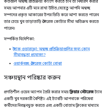
কতগুলি অস্বচ্ছ প্রতিক্রিয়া ক্যাশে করতে চান তা নির্ধারণ করার
সময় আপনার এটি মনে রাখা উচিত, যেহেতু আপনি অস্বচ্ছ
সম্পদের প্রকৃত আকারের উপর ভিত্তি করে আশা করতে পারেন
তার চেয়ে খুব তাড়াতাড়ি স্টোরেজ কোটার সীমা অতিক্রম করতে
পারেন।
সম্পর্কিত নির্দেশিকা:
স্ট্যাক ওভারফ্লো: অস্বচ্ছ প্রতিক্রিয়াগুলির জন্য কোন
সীমাবদ্ধতা প্রযোজ্য?
ওয়ার্কবক্স: স্টোরেজ কোটা বোঝা
সঞ্চয়স্থান পরিষ্কার করুন
প্রগতিশীল ওয়েব অ্যাপস তৈরি করার সময়
ক্লিয়ার স্টোরেজ
ট্যাব
একটি খুব দরকারী বৈশিষ্ট্য। এই ট্যাবটি আপনাকে পরিষেবা
কর্মীদের নিবন্ধনমুক্ত করতে এবং একটি বোতাম ক্লিকের মাধ্যমে