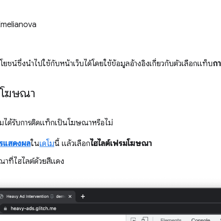
Emelianova
โยชน์ซึ่งนำไปใช้กับหน้าเว็บได้โดยใช้ข้อมูลอ้างอิงเกี่ยวกับตัวเลือกแท็บ
ก
มโฆษณา
รมได้รับการติดแท็กเป็นโฆษณาหรือไม่
รแสดงผล
ใน
เดโม
นี้ แล้วเลือก
ไฮไลต์เฟรมโฆษณา
าที่ไฮไลต์ด้วยสีแดง