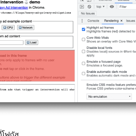
่โฟกัส