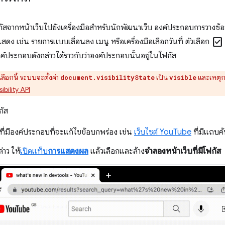
ัสจากหน้าเว็บไปยังเครื่องมือสำหรับนักพัฒนาเว็บ องค์ประกอบการวางซ
check_box
สดง เช่น รายการแบบเลื่อนลง เมนู หรือเครื่องมือเลือกวันที่ ตัวเลือก
์ประกอบดังกล่าวได้ราวกับว่าองค์ประกอบนั้นอยู่ในโฟกัส
วเลือกนี้ ระบบจะตั้งค่า
เป็น
และเหตุ
document.visibilityState
visible
ibility API
กัส
บที่มีองค์ประกอบที่จะแก้ไขข้อบกพร่อง เช่น
เว็บไซต์ YouTube
ที่มีแถบค
่าว ให้
เปิดแท็บ
การแสดงผล
แล้วเลือกและล้าง
จำลองหน้าเว็บที่มีโฟกัส