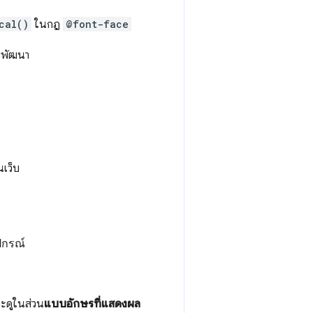
cal()
ในกฎ
@font-face
รพัฒนา
เว็บ
ปกรณ์
ะดูในส่วน
แบบอักษรที่แสดงผล