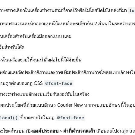
ษรทางเลือกในเครื่องทำงานตามที่คาดไว้หรือไม่โดยปิดใช้แหล่งที่มา
lo
ัฒนาซอฟต์แวร์และนักออกแบบใช้แบบอักษรเดียวกัน 2 สำเนาในระหว่างกา
เครื่องสำหรับเครื่องมือออกแบบ และ
็บสําหรับโค้ด
นเครื่องช่วยให้คุณทำสิ่งต่อไปนี้ได้ง่ายขึ้น
พร่องและวัดประสิทธิภาพและการเพิ่มประสิทธิภาพการโหลดแบบอักษรใน
ามถูกต้องของกฎ CSS
@font-face
่างระหว่างแบบอักษรบนเว็บกับเวอร์ชันในเครื่อง
ลประโยคนี้ด้วยแบบอักษร Courier New หากพบแบบอักษรนี้ในอุ
local()
ที่ขาดหายไปในกฎ
@font-face
ระโยคด้านบน เปิด
องค์ประกอบ
>
ค่าที่คำนวณแล้ว
เลื่อนลงไปจนสุด แล