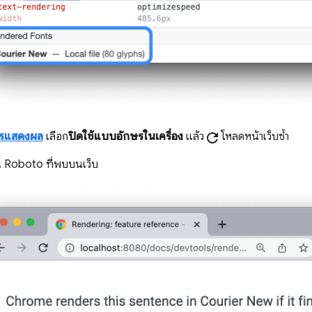
รแสดงผล
เลือก
ปิดใช้แบบอักษรในเครื่อง
แล้ว
refresh
โหลดหน้าเว็บซ้ำ
น Roboto ที่พบบนเว็บ