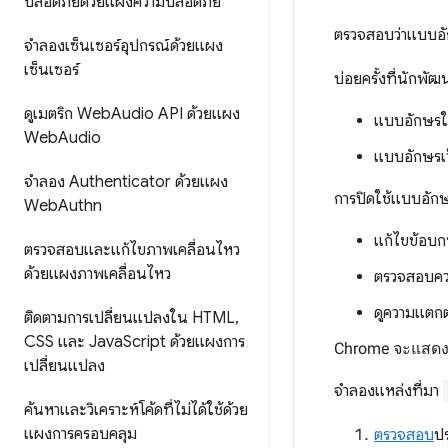
ปลอดภัยด้วยแผงความปลอดภัย
ตรวจสอบว่าแบบอัก
จำลองเซ็นเซอร์อุปกรณ์ด้วยแผง
เซ็นเซอร์
บ่อยครั้งที่นักพ
ดูเมตริก Web
Audio API ด้วยแผง
แบบอักษรใน
Web
Audio
แบบอักษรเว
จำลอง Authenticator ด้วยแผง
การปิดใช้แบบอักษรใ
Web
Authn
แก้ไขข้อบก
ตรวจสอบและแก้ไขภาพเคลื่อนไหว
ด้วยแผงภาพเคลื่อนไหว
ตรวจสอบคว
ดูความแตกต
ติดตามการเปลี่ยนแปลงใน HTML
,
CSS และ Java
Script ด้วยแผงการ
Chrome จะแสดงผ
เปลี่ยนแปลง
จำลองแหล่งที่มา
ค้นหาและวิเคราะห์โค้ดที่ไม่ได้ใช้ด้วย
แผงการครอบคลุม
ตรวจสอบ
ป