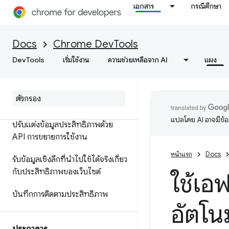
กับประสิทธิภาพ
เอกสาร
กรณีศึกษา
ข้อมูลอ้างอิงฟีเจอร์
Docs
Chrome DevTools
การอ้างอิงเหตุการณ์ในไทม์ไลน์
DevTools
เริ่มใช้งาน
ความช่วยเหลือจาก AI
แผง
วิเคราะห์ประสิทธิภาพของตัวเลือก
CSS
ประสิทธิภาพ Node
.
js ของโปรไฟล์
แปลโดย AI อาจมีข้
ปรับแต่งข้อมูลประสิทธิภาพด้วย
API การขยายการใช้งาน
หน้าแรก
Docs
รับข้อมูลเชิงลึกที่นำไปใช้ได้จริงเกี่ยว
กับประสิทธิภาพของเว็บไซต์
ใช้เอฟ
บันทึกการติดตามประสิทธิภาพ
อัตโน