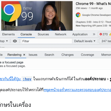
ียวกันนี้ใต้ปุ่ม
:hov
ในแถบการดำเนินการก็ได้ ในส่วน
องค์ประกอบ
>
ยุดองค์ประกอบไว้ชั่วคราวได้ที่
หยุดหน้าจอชั่วคราวและตรวจสอบองค์ประกอ
ักษรในเครื่อง