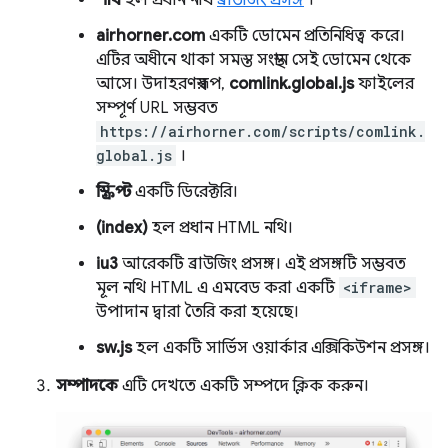
শীর্ষ
হল প্রধান নথি
ব্রাউজিং প্রসঙ্গ
।
airhorner.com
একটি ডোমেন প্রতিনিধিত্ব করে।
এটির অধীনে থাকা সমস্ত সংস্থান সেই ডোমেন থেকে
আসে। উদাহরণস্বরূপ,
comlink.global.js
ফাইলের
সম্পূর্ণ URL সম্ভবত
https://airhorner.com/scripts/comlink.
global.js
।
স্ক্রিপ্ট
একটি ডিরেক্টরি।
(index)
হল প্রধান HTML নথি।
iu3
আরেকটি ব্রাউজিং প্রসঙ্গ। এই প্রসঙ্গটি সম্ভবত
মূল নথি HTML এ এমবেড করা একটি
<iframe>
উপাদান দ্বারা তৈরি করা হয়েছে।
sw.js
হল একটি সার্ভিস ওয়ার্কার এক্সিকিউশন প্রসঙ্গ।
সম্পাদকে
এটি দেখতে একটি সম্পদে ক্লিক করুন।