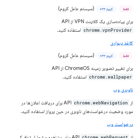
(سیستم عامل کروم)
فقط
کروم ۴۳+
برای پیاده‌سازی یک کلاینت VPN از API
chrome.vpnProvider
استفاده کنید.
کاغذ دیواری
(سیستم عامل کروم)
فقط
کروم ۴۳+
برای تغییر تصویر زمینه ChromeOS از API
chrome.wallpaper
استفاده کنید.
ناوبری وب
از API
chrome.webNavigation
برای دریافت اعلان‌ها در
مورد وضعیت درخواست‌های ناوبری در حین پرواز استفاده کنید.
درخواست وب
از API
chrome.webRequest
برای مشاهده و تحلیل ترافیک