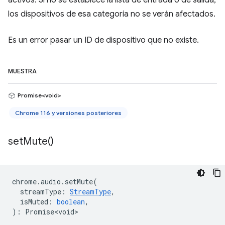
activos. Si no se establece la lista de entrada o de salida,
los dispositivos de esa categoría no se verán afectados.
Es un error pasar un ID de dispositivo que no existe.
MUESTRA
Promise<void>
Chrome 116 y versiones posteriores
set
Mute(
)
chrome
.
audio
.
setMute
(
streamType
:
StreamType
,
isMuted
:
boolean
,
)
:
Promise<void>