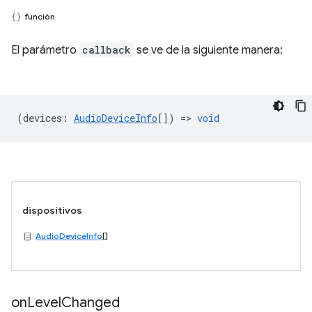
función
El parámetro
callback
se ve de la siguiente manera:
(
devices
:
AudioDeviceInfo
[]) =>
void
dispositivos
AudioDeviceInfo
[]
on
Level
Changed