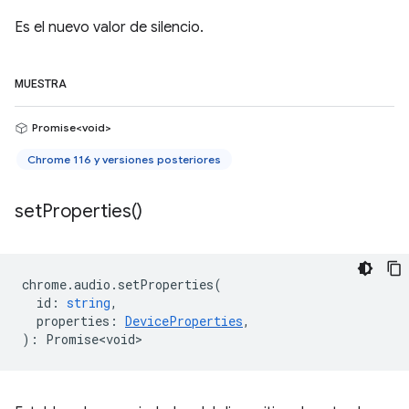
Es el nuevo valor de silencio.
MUESTRA
Promise<void>
Chrome 116 y versiones posteriores
set
Properties(
)
chrome
.
audio
.
setProperties
(
id
:
string
,
properties
:
DeviceProperties
,
)
:
Promise<void>