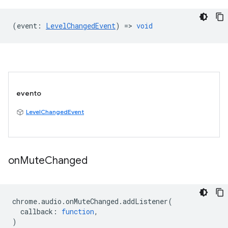
(
event
:
LevelChangedEvent
) =>
void
evento
LevelChangedEvent
on
Mute
Changed
chrome
.
audio
.
onMuteChanged
.
addListener
(
callback
:
function
,
)