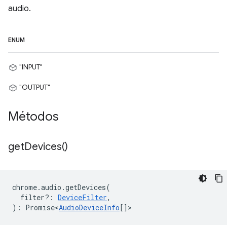
audio.
ENUM
"INPUT"
"OUTPUT"
Métodos
get
Devices(
)
chrome
.
audio
.
getDevices
(
filter?
:
DeviceFilter
,
)
:
Promise<
AudioDeviceInfo
[]
>