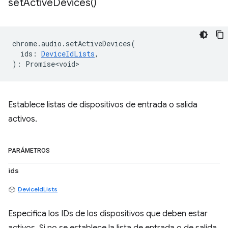
set
Active
Devices(
)
chrome
.
audio
.
setActiveDevices
(
ids
:
DeviceIdLists
,
)
:
Promise<void>
Establece listas de dispositivos de entrada o salida
activos.
PARÁMETROS
ids
DeviceIdLists
Especifica los IDs de los dispositivos que deben estar