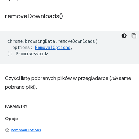
remove
Downloads(
)
chrome
.
browsingData
.
removeDownloads
(
options
:
RemovalOptions
,
)
:
Promise<void>
Czyści listę pobranych plików w przeglądarce (
nie
same
pobrane pliki).
PARAMETRY
Opcje
RemovalOptions