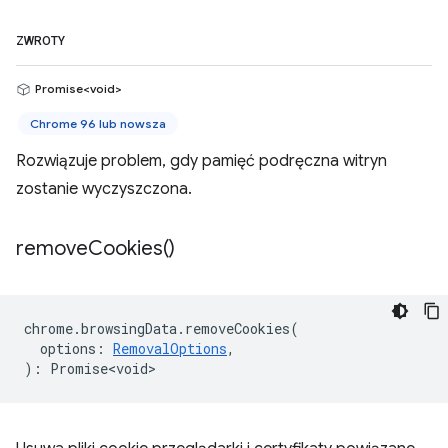
ZWROTY
Promise<void>
Chrome 96 lub nowsza
Rozwiązuje problem, gdy pamięć podręczna witryn
zostanie wyczyszczona.
remove
Cookies(
)
chrome
.
browsingData
.
removeCookies
(
options
:
RemovalOptions
,
)
:
Promise<void>