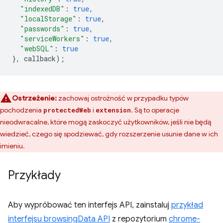
"indexedDB"
:
true
,
"localStorage"
:
true
,
"passwords"
:
true
,
"serviceWorkers"
:
true
,
"webSQL"
:
true
},
callback
);
Ostrzeżenie:
zachowaj ostrożność w przypadku typów
pochodzenia
i
. Są to operacje
protectedWeb
extension
nieodwracalne, które mogą zaskoczyć użytkowników, jeśli nie będą
wiedzieć, czego się spodziewać, gdy rozszerzenie usunie dane w ich
imieniu.
Przykłady
Aby wypróbować ten interfejs API, zainstaluj
przykład
interfejsu browsingData API
z repozytorium
chrome-