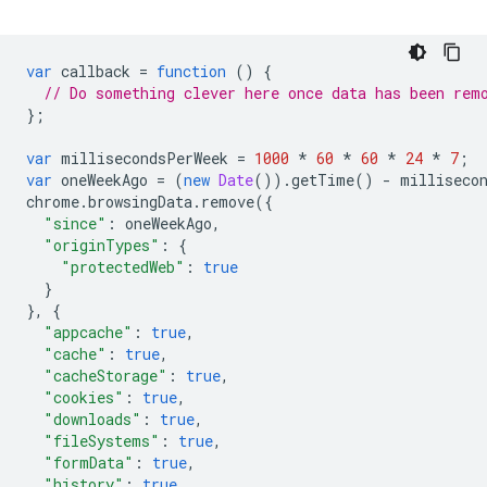
var
callback
=
function
()
{
// Do something clever here once data has been rem
};
var
millisecondsPerWeek
=
1000
*
60
*
60
*
24
*
7
;
var
oneWeekAgo
=
(
new
Date
()).
getTime
()
-
milliseco
chrome
.
browsingData
.
remove
({
"since"
:
oneWeekAgo
,
"originTypes"
:
{
"protectedWeb"
:
true
}
},
{
"appcache"
:
true
,
"cache"
:
true
,
"cacheStorage"
:
true
,
"cookies"
:
true
,
"downloads"
:
true
,
"fileSystems"
:
true
,
"formData"
:
true
,
"history"
:
true
,