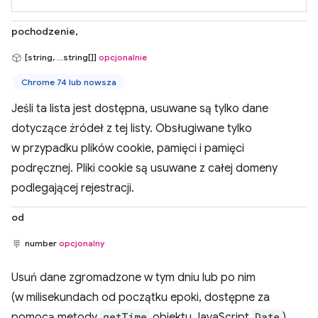
pochodzenie,
[string, ...string[]]
opcjonalnie
Chrome 74 lub nowsza
Jeśli ta lista jest dostępna, usuwane są tylko dane
dotyczące źródeł z tej listy. Obsługiwane tylko
w przypadku plików cookie, pamięci i pamięci
podręcznej. Pliki cookie są usuwane z całej domeny
podlegającej rejestracji.
od
number
opcjonalny
Usuń dane zgromadzone w tym dniu lub po nim
(w milisekundach od początku epoki, dostępne za
pomocą metody
getTime
obiektu JavaScript
Date
).