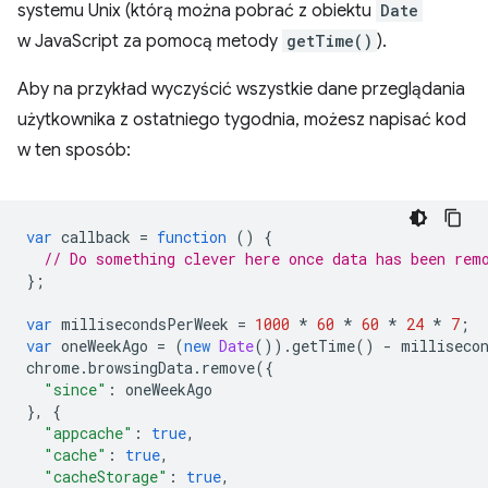
systemu Unix (którą można pobrać z obiektu
Date
w JavaScript za pomocą metody
getTime()
).
Aby na przykład wyczyścić wszystkie dane przeglądania
użytkownika z ostatniego tygodnia, możesz napisać kod
w ten sposób:
var
callback
=
function
()
{
// Do something clever here once data has been rem
};
var
millisecondsPerWeek
=
1000
*
60
*
60
*
24
*
7
;
var
oneWeekAgo
=
(
new
Date
()).
getTime
()
-
milliseco
chrome
.
browsingData
.
remove
({
"since"
:
oneWeekAgo
},
{
"appcache"
:
true
,
"cache"
:
true
,
"cacheStorage"
:
true
,