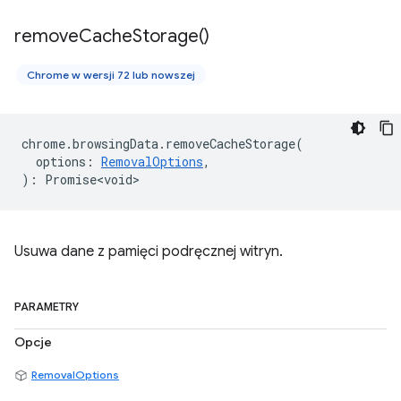
remove
Cache
Storage(
)
Chrome w wersji 72 lub nowszej
chrome
.
browsingData
.
removeCacheStorage
(
options
:
RemovalOptions
,
)
:
Promise<void>
Usuwa dane z pamięci podręcznej witryn.
PARAMETRY
Opcje
RemovalOptions