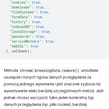
"cookies"
:
true
,
"downloads"
:
true
,
"fileSystems"
:
true
,
"formData"
:
true
,
"history"
:
true
,
"indexedDB"
:
true
,
"localStorage"
:
true
,
"passwords"
:
true
,
"serviceWorkers"
:
true
,
"webSQL"
:
true
},
callback
);
Metoda
chrome.browsingData.remove()
umożliwia
usunięcie różnych typów danych przeglądania za
pomocą jednego wywołania i jest znacznie szybsza niż
wywoływanie wielu bardziej szczegółowych metod. Jeśli
jednak chcesz wyczyścić tylko jeden konkretny typ
danych przeglądania (np. pliki cookie), bardziej