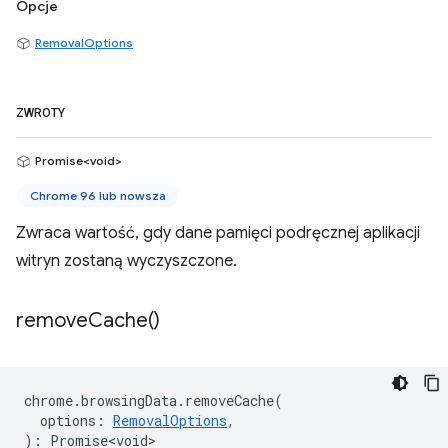
Opcje
RemovalOptions
ZWROTY
Promise<void>
Chrome 96 lub nowsza
Zwraca wartość, gdy dane pamięci podręcznej aplikacji
witryn zostaną wyczyszczone.
remove
Cache(
)
chrome
.
browsingData
.
removeCache
(
options
:
RemovalOptions
,
)
:
Promise<void>