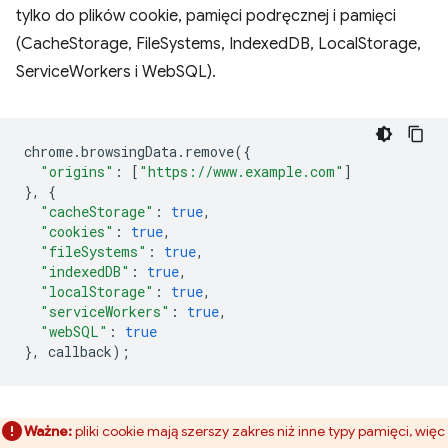
tylko do plików cookie, pamięci podręcznej i pamięci
(CacheStorage, FileSystems, IndexedDB, LocalStorage,
ServiceWorkers i WebSQL).
chrome
.
browsingData
.
remove
({
"origins"
:
[
"https://www.example.com"
]
},
{
"cacheStorage"
:
true
,
"cookies"
:
true
,
"fileSystems"
:
true
,
"indexedDB"
:
true
,
"localStorage"
:
true
,
"serviceWorkers"
:
true
,
"webSQL"
:
true
},
callback
);
Ważne:
pliki cookie mają szerszy zakres niż inne typy pamięci, więc