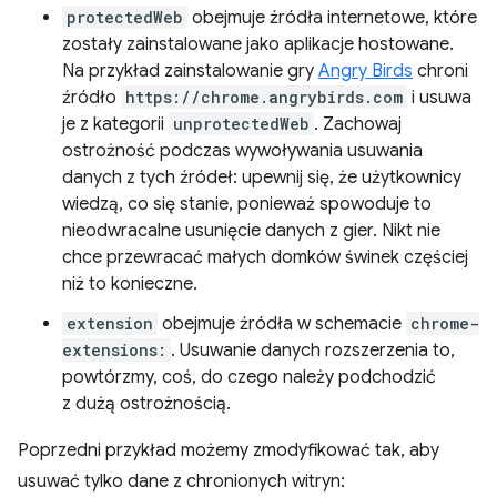
protectedWeb
obejmuje źródła internetowe, które
zostały zainstalowane jako aplikacje hostowane.
Na przykład zainstalowanie gry
Angry Birds
chroni
źródło
https://chrome.angrybirds.com
i usuwa
je z kategorii
unprotectedWeb
. Zachowaj
ostrożność podczas wywoływania usuwania
danych z tych źródeł: upewnij się, że użytkownicy
wiedzą, co się stanie, ponieważ spowoduje to
nieodwracalne usunięcie danych z gier. Nikt nie
chce przewracać małych domków świnek częściej
niż to konieczne.
extension
obejmuje źródła w schemacie
chrome-
extensions:
. Usuwanie danych rozszerzenia to,
powtórzmy, coś, do czego należy podchodzić
z dużą ostrożnością.
Poprzedni przykład możemy zmodyfikować tak, aby
usuwać tylko dane z chronionych witryn: