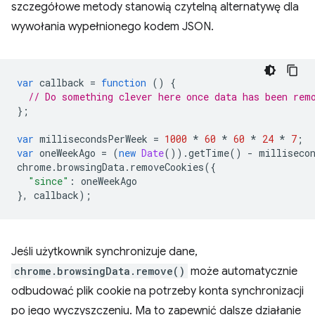
szczegółowe metody stanowią czytelną alternatywę dla
wywołania wypełnionego kodem JSON.
var
callback
=
function
()
{
// Do something clever here once data has been rem
};
var
millisecondsPerWeek
=
1000
*
60
*
60
*
24
*
7
;
var
oneWeekAgo
=
(
new
Date
()).
getTime
()
-
milliseco
chrome
.
browsingData
.
removeCookies
({
"since"
:
oneWeekAgo
},
callback
);
Jeśli użytkownik synchronizuje dane,
chrome.browsingData.remove()
może automatycznie
odbudować plik cookie na potrzeby konta synchronizacji
po jego wyczyszczeniu. Ma to zapewnić dalsze działanie