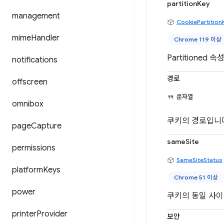
partitionKey
management
CookiePartition
mime
Handler
Chrome 119 이상
Partitione
notifications
경로
offscreen
문자열
omnibox
쿠키의 경로입니
page
Capture
sameSite
permissions
SameSiteStatus
platform
Keys
Chrome 51 이상
power
쿠키의 동일 사이
printer
Provider
보안