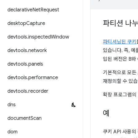
declarative
Net
Request
파티션 나
desktop
Capture
devtools
.
inspected
Window
파티셔닝된 쿠키
devtools
.
network
있습니다. 즉, 예
입된 버전은 B와
devtools
.
panels
기본적으로 모든 
devtools
.
performance
재정의할 수 있습
devtools
.
recorder
확장 프로그램의
dns
예
document
Scan
dom
쿠키 API 사용