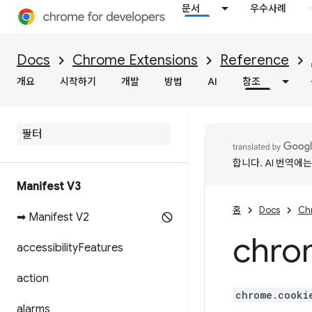
문서
우수사례
Docs
Chrome Extensions
Reference
개요
시작하기
개발
방법
AI
참조
합니다. AI 번역에
Manifest V3
홈
Docs
Ch
➡ Manifest V2
chro
accessibility
Features
action
chrome.cooki
alarms