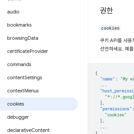
권한
audio
bookmarks
cookies
browsing
Data
쿠키 API를 사
선언하세요. 예를
certificate
Provider
commands
{
content
Settings
"name"
:
"My e
...
context
Menus
"host_permiss
"*://*.goog
],
cookies
"permissions"
"cookies"
debugger
],
...
declarative
Content
}