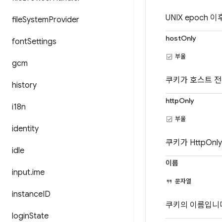
UNIX epoc
file
System
Provider
hostOnly
font
Settings
부울
gcm
쿠키가 호스트 전
history
httpOnly
i18n
부울
identity
쿠키가 HttpOn
idle
이름
input
.
ime
문자열
instance
ID
쿠키의 이름입니
login
State