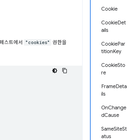
Cookie
CookieDet
ails
니페스트에서
"cookies"
권한을
CookiePar
titionKey
CookieSto
re
FrameDeta
ils
OnChange
dCause
SameSiteSt
atus