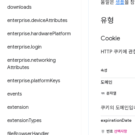
움말은
샘플
을 
downloads
유형
enterprise
.
device
Attributes
enterprise
.
hardware
Platform
Cookie
enterprise
.
login
HTTP 쿠키에 
enterprise
.
networking
Attributes
속성
enterprise
.
platform
Keys
도메인
events
문자열
extension
쿠키의 도메인입니다 (
extension
Types
expirationDate
번호
선택사항
file
Browser
Handler