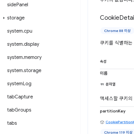
쿠키의 값입니다.
side
Panel
Cookie
Detai
storage
system
.
cpu
Chrome 88 이상
쿠키를 식별하는
system
.
display
system
.
memory
속성
system
.
storage
이름
system
Log
문자열
tab
Capture
액세스할 쿠키의
tab
Groups
partitionKey
CookiePartition
tabs
Chrome 119 이상