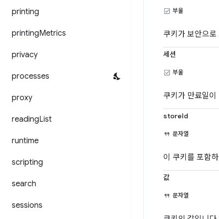
printing
부울
printing
Metrics
쿠키가 보안으로 표
privacy
세션
부울
processes
쿠키가 만료일이 
proxy
storeId
reading
List
문자열
runtime
이 쿠키를 포함하는 
scripting
값
search
문자열
sessions