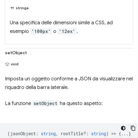
stringa
Una specifica delle dimensioni simile a CSS, ad
esempio
'100px'
o
'12ex'
.
setObject
void
Imposta un oggetto conforme a JSON da visualizzare nel
riquadro della barra laterale.
La funzione
setObject
ha questo aspetto:
(
jsonObject
:
string
,
rootTitle?
:
string
) => {...}