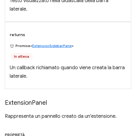
Testo visualizzato nella didascalia della barra
laterale.
returns
Promise<
ExtensionSidebarPane
>
In attesa
Un callback richiamato quando viene creata la barra
laterale.
Extension
Panel
Rappresenta un pannello creato da un'estensione.
PROPRIETÀ