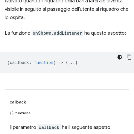
Attivato quando il riquadro della barra laterale diventa
visibile in seguito al passaggio dell'utente al riquadro che
lo ospita.
La funzione
onShown.addListener
ha questo aspetto:
(
callback
:
function
) => {...}
callback
funzione
Il parametro
callback
ha il seguente aspetto: