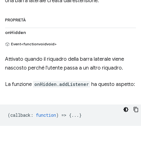
Una barra laterale creata dall'estensione.
PROPRIETÀ
onHidden
Event<functionvoidvoid>
Attivato quando il riquadro della barra laterale viene
nascosto perché l'utente passa a un altro riquadro.
La funzione
onHidden.addListener
ha questo aspetto:
(
callback
:
function
) => {...}