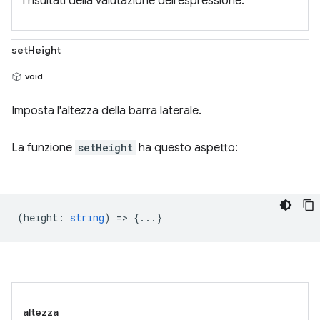
i risultati della valutazione dell'espressione.
setHeight
void
Imposta l'altezza della barra laterale.
La funzione
setHeight
ha questo aspetto:
(
height
:
string
) => {...}
altezza