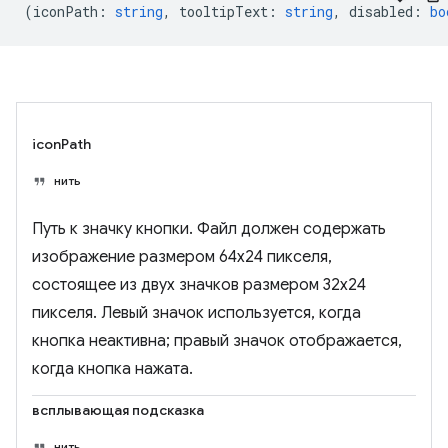
(
iconPath
:
string
,
tooltipText
:
string
,
disabled
:
bo
iconPath
нить
Путь к значку кнопки. Файл должен содержать
изображение размером 64x24 пикселя,
состоящее из двух значков размером 32x24
пикселя. Левый значок используется, когда
кнопка неактивна; правый значок отображается,
когда кнопка нажата.
всплывающая подсказка
нить