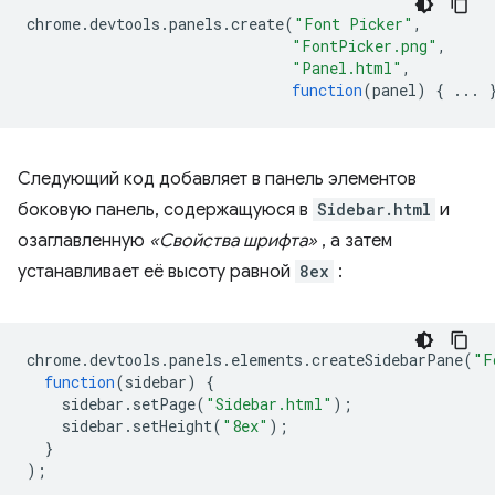
chrome
.
devtools
.
panels
.
create
(
"Font Picker"
,
"FontPicker.png"
,
"Panel.html"
,
function
(
panel
)
{
...
Следующий код добавляет в панель элементов
боковую панель, содержащуюся в
Sidebar.html
и
озаглавленную
«Свойства шрифта»
, а затем
устанавливает её высоту равной
8ex
:
chrome
.
devtools
.
panels
.
elements
.
createSidebarPane
(
"F
function
(
sidebar
)
{
sidebar
.
setPage
(
"Sidebar.html"
);
sidebar
.
setHeight
(
"8ex"
);
}
);