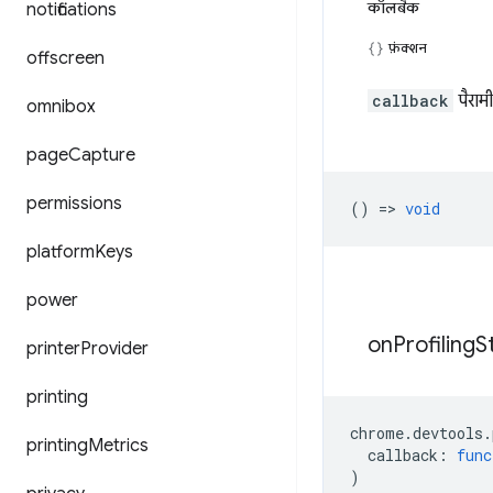
कॉलबैक
notifications
फ़ंक्शन
offscreen
callback
पैराम
omnibox
page
Capture
permissions
() =>
void
platform
Keys
power
on
Profiling
S
printer
Provider
printing
chrome
.
devtools
.
printing
Metrics
callback
:
func
)