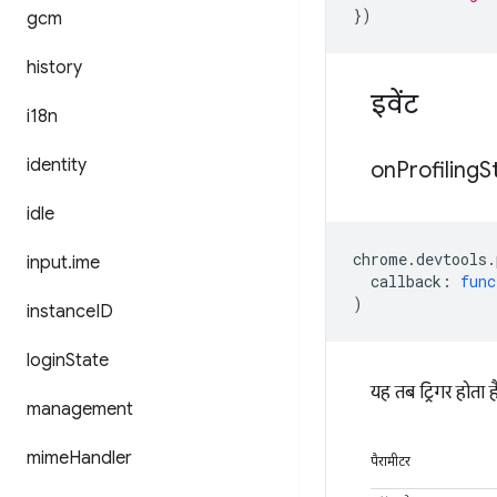
})
gcm
history
इवेंट
i18n
identity
on
Profiling
S
idle
chrome
.
devtools
.
input
.
ime
callback
:
func
)
instance
ID
login
State
यह तब ट्रिगर होता है,
management
mime
Handler
पैरामीटर