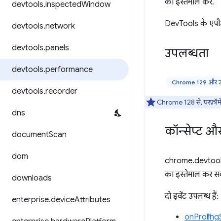
का इस्तेमाल करें.
devtools
.
inspected
Window
DevTools के एपीआई
devtools
.
network
devtools
.
panels
उपलब्धता
devtools
.
performance
Chrome 129 और उसक
devtools
.
recorder
Chrome 128 से, परफ़ॉर्में
dns
कॉन्सेप्ट औ
document
Scan
dom
chrome.devtool
का इस्तेमाल कर सकत
downloads
दो इवेंट उपलब्ध हैं:
enterprise
.
device
Attributes
onProfilin