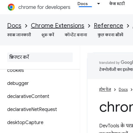
Docs
केस स्टडी
browsingData
certificateProvider
Docs
Chrome Extensions
Reference
commands
खास जानकारी
शुरू करें
कॉन्टेंट बनाना
कुछ करना सीखें
content
Settings
context
Menus
टेक्नोलॉजी का इस्तेमाल
cookies
debugger
होम पेज
Docs
declarative
Content
chro
declarative
Net
Request
desktop
Capture
DevTools के परफ़ॉर्