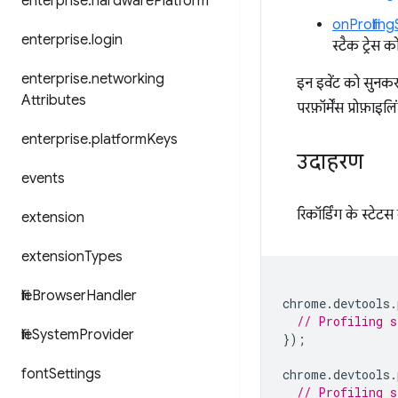
enterprise
.
hardware
Platform
onProfili
enterprise
.
login
स्टैक ट्रेस क
enterprise
.
networking
इन इवेंट को सुनकर
Attributes
परफ़ॉर्मेंस प्रोफ़ा
enterprise
.
platform
Keys
उदाहरण
events
रिकॉर्डिंग के स्ट
extension
extension
Types
file
Browser
Handler
chrome
.
devtools
.
// Profiling s
file
System
Provider
});
font
Settings
chrome
.
devtools
.
// Profiling s