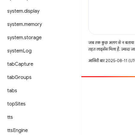
system
.
display
system
.
memory
system
.
storage
जब तक कुछ अलग से न बताया ज
तहत लाइसेंस मिला है. ज़्यादा 
system
Log
आखिरी बार 2025-08-11 (UTC
tab
Capture
tab
Groups
सहयोग करें
tabs
बग दायर करें
top
Sites
खुली समस्याएं देखें
tts
tts
Engine