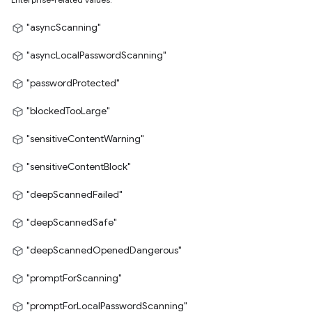
"asyncScanning"
"asyncLocalPasswordScanning"
"passwordProtected"
"blockedTooLarge"
"sensitiveContentWarning"
"sensitiveContentBlock"
"deepScannedFailed"
"deepScannedSafe"
"deepScannedOpenedDangerous"
"promptForScanning"
"promptForLocalPasswordScanning"