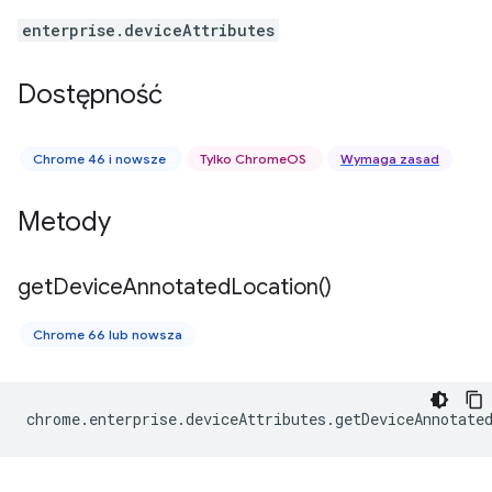
enterprise.deviceAttributes
Dostępność
Chrome 46 i nowsze
Tylko ChromeOS
Wymaga zasad
Metody
get
Device
Annotated
Location(
)
Chrome 66 lub nowsza
chrome
.
enterprise
.
deviceAttributes
.
getDeviceAnnotate