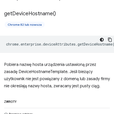
get
Device
Hostname(
)
Chrome 82 lub nowsza
chrome
.
enterprise
.
deviceAttributes
.
getDeviceHostname
Pobiera nazwę hosta urządzenia ustawioną przez
zasadę DeviceHostnameTemplate. Jeśli bieżący
użytkownik nie jest powiązany z domeną lub zasady firmy
nie określają nazwy hosta, zwracany jest pusty ciąg.
ZWROTY
Promise<string>