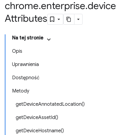
chrome
.
enterprise
.
device
Attributes
Na tej stronie
Opis
Uprawnienia
Dostępność
Metody
getDeviceAnnotatedLocation()
getDeviceAssetId()
getDeviceHostname()