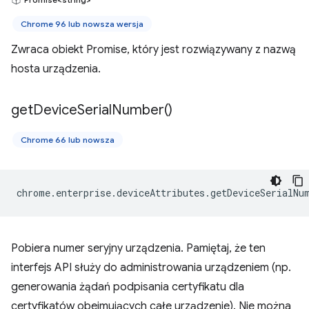
Chrome 96 lub nowsza wersja
Zwraca obiekt Promise, który jest rozwiązywany z nazwą
hosta urządzenia.
get
Device
Serial
Number(
)
Chrome 66 lub nowsza
chrome
.
enterprise
.
deviceAttributes
.
getDeviceSerialNu
Pobiera numer seryjny urządzenia. Pamiętaj, że ten
interfejs API służy do administrowania urządzeniem (np.
generowania żądań podpisania certyfikatu dla
certyfikatów obejmujących całe urządzenie). Nie można