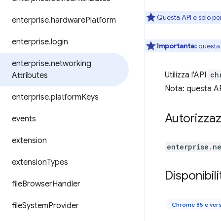
Questa API è solo pe
enterprise
.
hardware
Platform
enterprise
.
login
Importante:
questa 
enterprise
.
networking
Utilizza l'API
ch
Attributes
Nota: questa API
enterprise
.
platform
Keys
Autorizzaz
events
extension
enterprise.n
extension
Types
Disponibili
file
Browser
Handler
file
System
Provider
Chrome 85 e ver