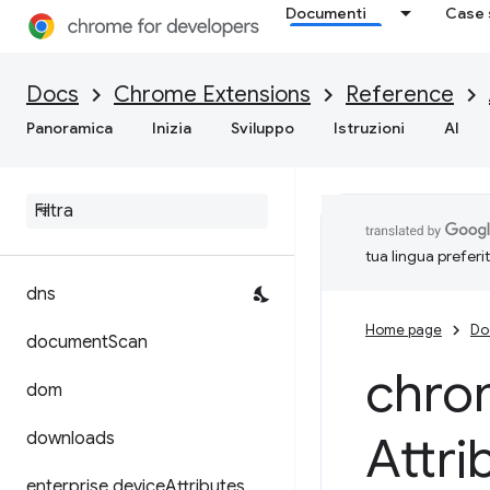
desktopCapture
Documenti
Case 
devtools.inspectedWindow
Docs
Chrome Extensions
Reference
devtools.network
Panoramica
Inizia
Sviluppo
Istruzioni
AI
devtools
.
panels
devtools
.
performance
devtools
.
recorder
tua lingua preferi
dns
Home page
Do
document
Scan
chro
dom
Attri
downloads
enterprise
.
device
Attributes