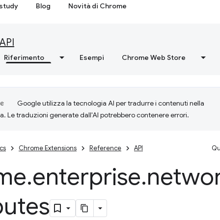
study
Blog
Novità di Chrome
API
Riferimento
Esempi
Chrome Web Store
Google utilizza la tecnologia AI per tradurre i contenuti nella
ta. Le traduzioni generate dall'AI potrebbero contenere errori.
cs
Chrome Extensions
Reference
API
Qu
me
.
enterprise
.
networ
butes