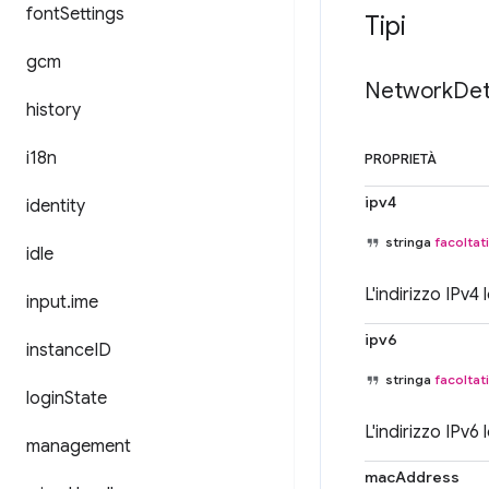
font
Settings
Tipi
gcm
Network
Det
history
i18n
PROPRIETÀ
ipv4
identity
stringa
facoltat
idle
L'indirizzo IPv4
input
.
ime
ipv6
instance
ID
stringa
facoltat
login
State
L'indirizzo IPv6
management
macAddress