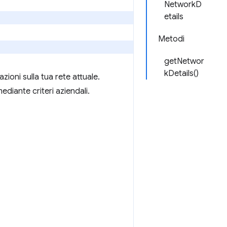
NetworkD
etails
Metodi
getNetwor
kDetails()
ioni sulla tua rete attuale.
ediante criteri aziendali.