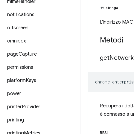
mime
Handler
stringa
notifications
L'indirizzo MAC 
offscreen
Metodi
omnibox
page
Capture
get
Network
permissions
platform
Keys
chrome
.
enterpris
power
Recupera i detta
printer
Provider
è connesso a u
printing
printing
Metrics
RESI