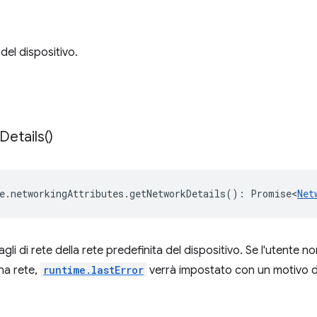
del dispositivo.
Details(
)
e
.
networkingAttributes
.
getNetworkDetails
()
:
Promise<
Net
gli di rete della rete predefinita del dispositivo. Se l'utente non
na rete,
runtime.lastError
verrà impostato con un motivo di