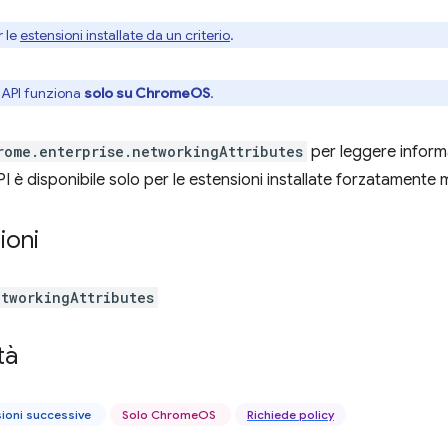
r le
estensioni installate da un criterio
.
API funziona
solo su ChromeOS
.
rome.enterprise.networkingAttributes
per leggere informaz
 è disponibile solo per le estensioni installate forzatamente m
ioni
etworkingAttributes
tà
sioni successive
Solo ChromeOS
Richiede policy