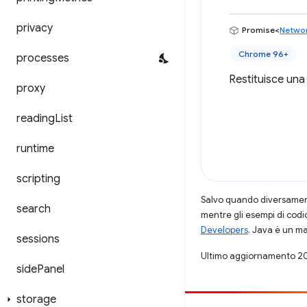
privacy
Promise<
Networ
Chrome 96+
processes
Restituisce una
proxy
reading
List
runtime
scripting
Salvo quando diversamente
search
mentre gli esempi di codi
Developers
. Java è un ma
sessions
Ultimo aggiornamento 2
side
Panel
storage