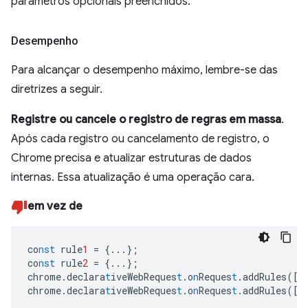
parâmetros opcionais preenchidos.
Desempenho
Para alcançar o desempenho máximo, lembre-se das
diretrizes a seguir.
Registre ou cancele o registro de regras em massa
.
Após cada registro ou cancelamento de registro, o
Chrome precisa e atualizar estruturas de dados
internas. Essa atualização é uma operação cara.
em vez de
co
nst
rule
1
=
{
...
}
;
co
nst
rule
2
=
{
...
}
;
chrome.declara
t
iveWebReques
t
.o
n
Reques
t
.addRules(
[
r
chrome.declara
t
iveWebReques
t
.o
n
Reques
t
.addRules(
[
r