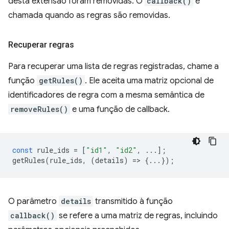
desta extensão foram removidas. O
callback()
é
chamada quando as regras são removidas.
Recuperar regras
Para recuperar uma lista de regras registradas, chame a
função
getRules()
. Ele aceita uma matriz opcional de
identificadores de regra com a mesma semântica de
removeRules()
e uma função de callback.
const
rule_ids
=
[
"id1"
,
"id2"
,
...];
getRules
(
rule_ids
,
(
details
)
=
>
{...});
O parâmetro
details
transmitido à função
callback()
se refere a uma matriz de regras, incluindo