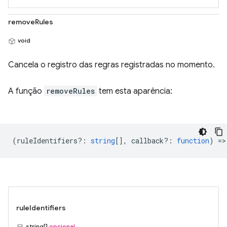
removeRules
void
Cancela o registro das regras registradas no momento.
A função
removeRules
tem esta aparência:
(
ruleIdentifiers?
:
string
[],
callback?
:
function
) =>
ruleIdentifiers
string[]
opcional