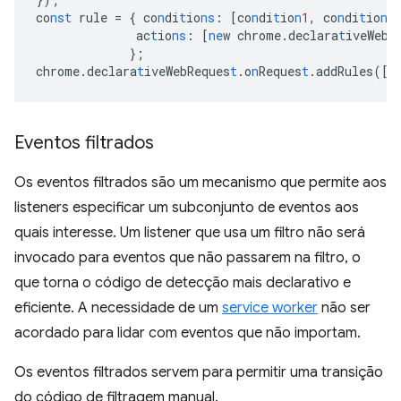
co
nst
rule
=
{
co
n
di
t
io
ns
:
[
co
n
di
t
io
n
1
,
co
n
di
t
io
n
2
ac
t
io
ns
:
[
ne
w
chrome.declara
t
iveWebR
}
;
chrome.declara
t
iveWebReques
t
.o
n
Reques
t
.addRules(
[
r
Eventos filtrados
Os eventos filtrados são um mecanismo que permite aos
listeners especificar um subconjunto de eventos aos
quais interesse. Um listener que usa um filtro não será
invocado para eventos que não passarem na filtro, o
que torna o código de detecção mais declarativo e
eficiente. A necessidade de um
service worker
não ser
acordado para lidar com eventos que não importam.
Os eventos filtrados servem para permitir uma transição
do código de filtragem manual.