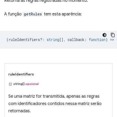
Retorna as regras registradas no momento.
A função
getRules
tem esta aparência:
(
ruleIdentifiers?
:
string
[],
callback
:
function
) => 
ruleIdentifiers
string[]
opcional
Se uma matriz for transmitida, apenas as regras
com identificadores contidos nessa matriz serão
retornadas.