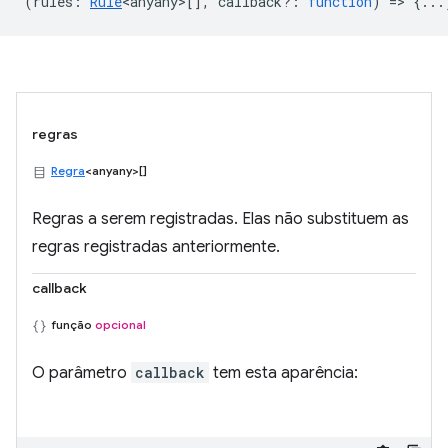
(
rules
:
Rule
<anyany>
[],
callback?
:
function
) => {...
regras
Regra
<anyany>[]
Regras a serem registradas. Elas não substituem as
regras registradas anteriormente.
callback
função
opcional
O parâmetro
callback
tem esta aparência: