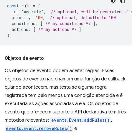
const
rule
=
{
id
:
"my rule"
,
// optional, will be generated if 
priority
:
100
,
// optional, defaults to 100.
conditions
:
[
/* my conditions */
],
actions
:
[
/* my actions */
]
};
Objetos de evento
Os objetos de evento podem aceitar regras. Esses
objetos de evento não chamam uma função de callback
quando acontecem, mas testa se alguma regra
registrada tem pelo menos uma condição atendida e é
executada as ações associadas a ela. Os objetos de
evento que oferecem suporte à API declarativa têm três
métodos relevantes:
events.Event.addRules()
,
events.Event.removeRules()
e