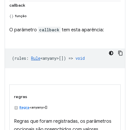
callback
função
O parâmetro
callback
tem esta aparência:
(
rules
:
Rule
<anyany>
[]) =>
void
regras
Regra
<anyany>[]
Regras que foram registradas, os parâmetros
opcionais são preenchidos com valores.