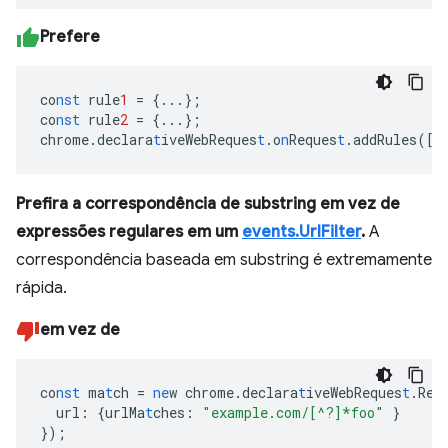
Prefere
co
nst
rule
1
=
{
...
}
;
co
nst
rule
2
=
{
...
}
;
chrome.declara
t
iveWebReques
t
.o
n
Reques
t
.addRules(
[
r
Prefira a correspondência de substring em vez de
expressões regulares em um
events.UrlFilter
.
A
correspondência baseada em substring é extremamente
rápida.
em vez de
co
nst
ma
t
ch
=
ne
w
chrome.declara
t
iveWebReques
t
.Req
url
:
{
urlMa
t
ches
:
"example.com/[^?]*foo"
}
}
);