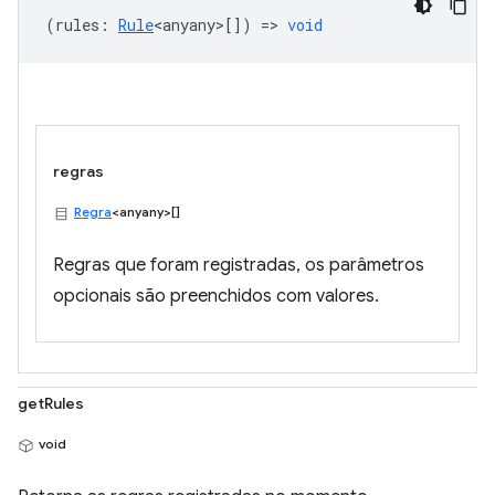
(
rules
:
Rule
<anyany>
[]) =>
void
regras
Regra
<anyany>[]
Regras que foram registradas, os parâmetros
opcionais são preenchidos com valores.
getRules
void