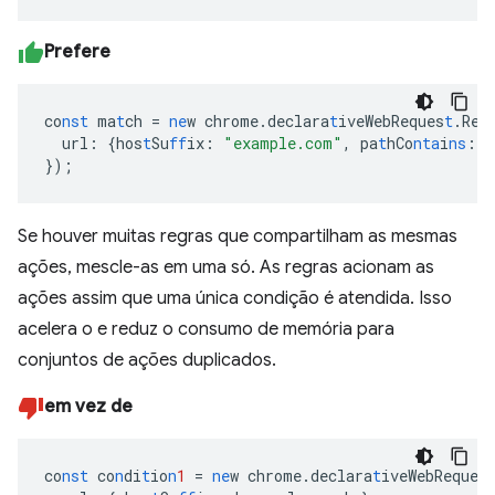
Prefere
co
nst
ma
t
ch
=
ne
w
chrome.declara
t
iveWebReques
t
.Req
url
:
{
hos
t
Su
ff
ix
:
"example.com"
,
pa
t
hCo
nta
i
ns
:
"
}
);
Se houver muitas regras que compartilham as mesmas
ações, mescle-as em uma só. As regras acionam as
ações assim que uma única condição é atendida. Isso
acelera o e reduz o consumo de memória para
conjuntos de ações duplicados.
em vez de
co
nst
co
n
di
t
io
n
1
=
ne
w
chrome.declara
t
iveWebReques