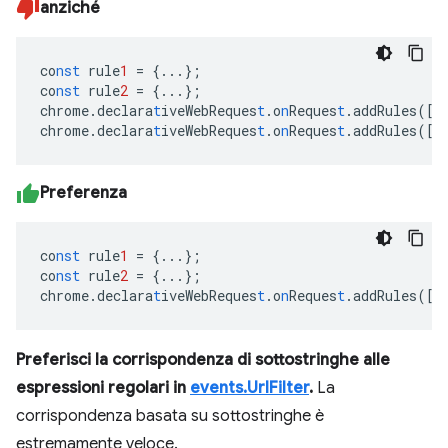
anziché
co
nst
rule
1
=
{
...
}
;
co
nst
rule
2
=
{
...
}
;
chrome.declara
t
iveWebReques
t
.o
n
Reques
t
.addRules(
[
r
chrome.declara
t
iveWebReques
t
.o
n
Reques
t
.addRules(
[
r
Preferenza
co
nst
rule
1
=
{
...
}
;
co
nst
rule
2
=
{
...
}
;
chrome.declara
t
iveWebReques
t
.o
n
Reques
t
.addRules(
[
r
Preferisci la corrispondenza di sottostringhe alle
espressioni regolari in
events.UrlFilter
.
La
corrispondenza basata su sottostringhe è
estremamente veloce.