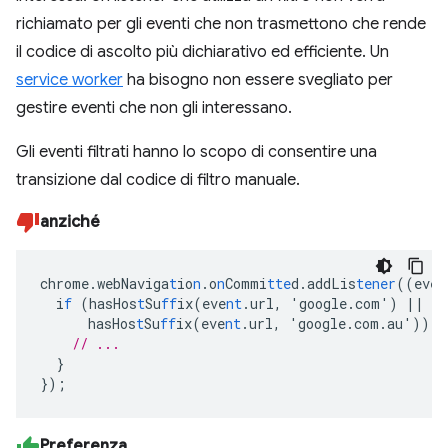
richiamato per gli eventi che non trasmettono che rende
il codice di ascolto più dichiarativo ed efficiente. Un
service worker
ha bisogno non essere svegliato per
gestire eventi che non gli interessano.
Gli eventi filtrati hanno lo scopo di consentire una
transizione dal codice di filtro manuale.
anziché
chrome.webNaviga
t
io
n
.o
n
Commi
tte
d.addLis
tener
((eve
n
i
f
(hasHos
t
Su
ff
ix(eve
nt
.url
,
'google.com')
||
hasHos
t
Su
ff
ix(eve
nt
.url
,
'google.com.au'))
{
// ...
}
}
);
Preferenza