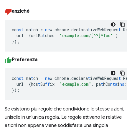
anziché
co
nst
ma
t
ch
=
ne
w
chrome.declara
t
iveWebReques
t
.Req
url
:
{
urlMa
t
ches
:
"example.com/[^?]*foo"
}
}
);
Preferenza
co
nst
ma
t
ch
=
ne
w
chrome.declara
t
iveWebReques
t
.Req
url
:
{
hos
t
Su
ff
ix
:
"example.com"
,
pa
t
hCo
nta
i
ns
:
"
}
);
Se esistono più regole che condividono le stesse azioni,
uniscile in un'unica regola. Le regole attivano le relative
azioni non appena viene soddisfatta una singola