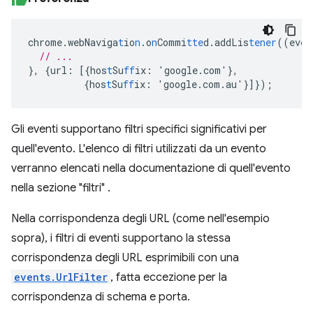
chrome.webNaviga
t
io
n
.o
n
Commi
tte
d.addLis
tener
((eve
n
// ...
},
{
url
:
[{
hos
t
Su
ff
ix
:
'google.com'
},
{
hos
t
Su
ff
ix
:
'google.com.au'
}]}
);
Gli eventi supportano filtri specifici significativi per
quell'evento. L'elenco di filtri utilizzati da un evento
verranno elencati nella documentazione di quell'evento
nella sezione "filtri" .
Nella corrispondenza degli URL (come nell'esempio
sopra), i filtri di eventi supportano la stessa
corrispondenza degli URL esprimibili con una
events.UrlFilter
, fatta eccezione per la
corrispondenza di schema e porta.