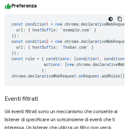
Preferenza
co
nst
co
n
di
t
io
n
1
=
ne
w
chrome.declara
t
iveWebReques
url
:
{
hos
t
Su
ff
ix
:
'example.com'
}
}
);
co
nst
co
n
di
t
io
n
2
=
ne
w
chrome.declara
t
iveWebReques
url
:
{
hos
t
Su
ff
ix
:
'
f
oobar.com'
}
}
);
co
nst
rule
=
{
co
n
di
t
io
ns
:
[
co
n
di
t
io
n
1
,
co
n
di
t
io
n
2
ac
t
io
ns
:
[
ne
w
chrome.declara
t
iveWebR
}
;
chrome.declara
t
iveWebReques
t
.o
n
Reques
t
.addRules(
[
r
Eventi filtrati
Gli eventi filtrati sono un meccanismo che consente ai
listener di specificare un sottoinsieme di eventi che ti
interessa. Un listener che utilizza un filtro non verrà