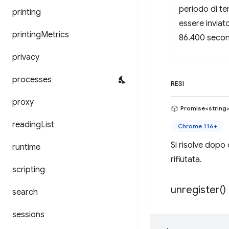
periodo di te
printing
essere inviat
printing
Metrics
86.400 second
privacy
processes
RESI
proxy
Promise<string
reading
List
Chrome 116+
Si risolve dopo 
runtime
rifiutata.
scripting
unregister(
)
search
sessions