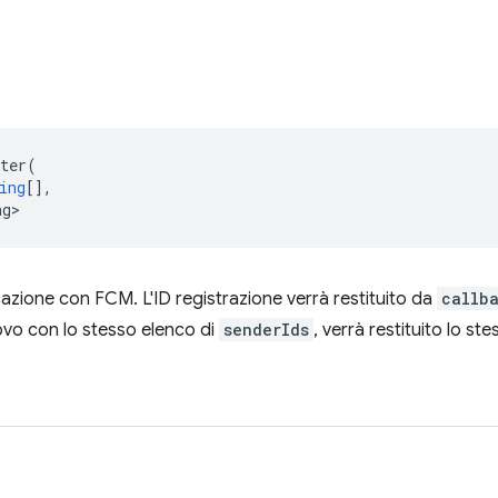
ter
(
ing
[],
ng>
icazione con FCM. L'ID registrazione verrà restituito da
callb
vo con lo stesso elenco di
senderIds
, verrà restituito lo st