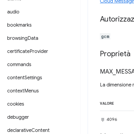
Cloud Messagi
audio
Autorizzaz
bookmarks
gcm
browsing
Data
certificate
Provider
Proprietà
commands
MAX
_
MESS
content
Settings
La dimensione m
context
Menus
cookies
VALORE
debugger
4096
declarative
Content