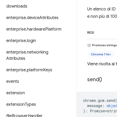
downloads
Un elenco di ID
e non più di 100
enterprise
.
device
Attributes
enterprise
.
hardware
Platform
RESI
enterprise
.
login
Promise<string
enterprise
.
networking
Chrome 116+
Attributes
Viene risolta al
enterprise
.
platform
Keys
send(
)
events
extension
chrome
.
gcm
.
send
extension
Types
message
:
obje
)
:
Promise<stri
file
Browser
Handler