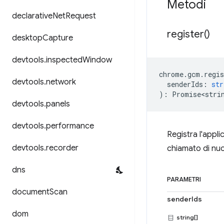
Metodi
declarative
Net
Request
register(
)
desktop
Capture
devtools
.
inspected
Window
chrome
.
gcm
.
regis
devtools
.
network
senderIds
:
str
)
:
Promise<stri
devtools
.
panels
devtools
.
performance
Registra l'appl
devtools
.
recorder
chiamato di nuo
dns
PARAMETRI
document
Scan
senderIds
dom
string[]