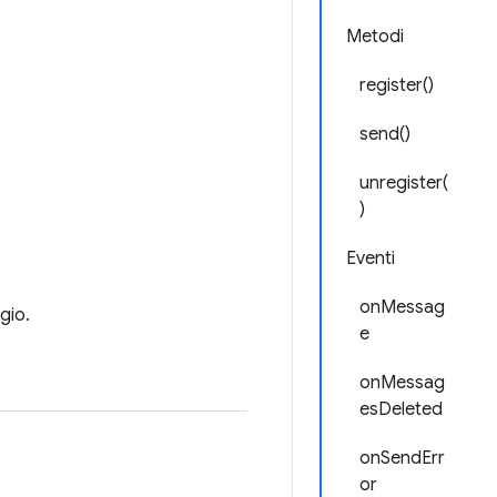
Metodi
register()
send()
unregister(
)
Eventi
onMessag
gio.
e
onMessag
esDeleted
onSendErr
or