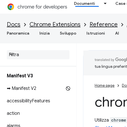
Documenti
Case 
Docs
Chrome Extensions
Reference
Panoramica
Inizia
Sviluppo
Istruzioni
AI
tua lingua preferi
Manifest V3
Home page
Do
➡ Manifest V2
chro
accessibility
Features
action
Utilizza
chrome
alarms