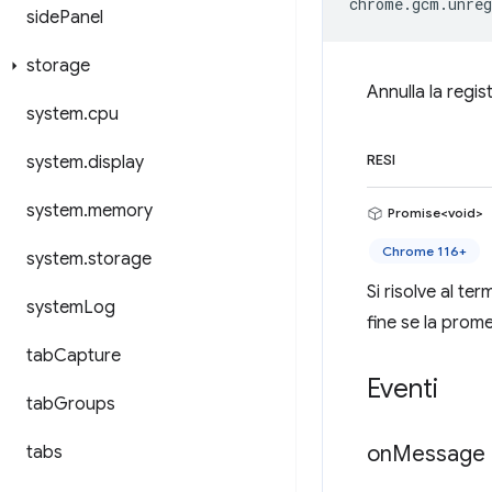
chrome
.
gcm
.
unreg
side
Panel
storage
Annulla la regi
system
.
cpu
system
.
display
RESI
system
.
memory
Promise<void>
Chrome 116+
system
.
storage
Si risolve al te
system
Log
fine se la prome
tab
Capture
Eventi
tab
Groups
on
Message
tabs