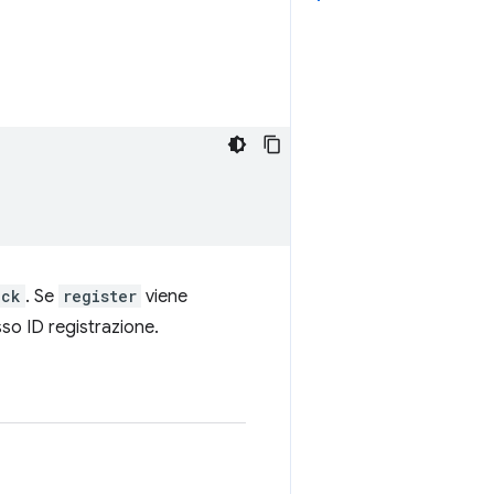
ack
. Se
register
viene
esso ID registrazione.