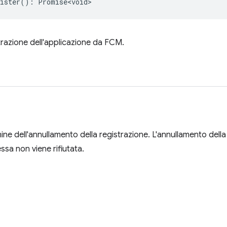
ister
()
:
Promise<void>
strazione dell'applicazione da FCM.
rmine dell'annullamento della registrazione. L'annullamento del
ssa non viene rifiutata.