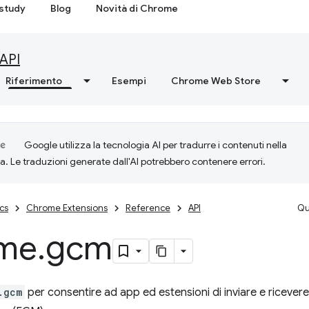
study
Blog
Novità di Chrome
API
Riferimento
Esempi
Chrome Web Store
Google utilizza la tecnologia AI per tradurre i contenuti nella
ta. Le traduzioni generate dall'AI potrebbero contenere errori.
cs
Chrome Extensions
Reference
API
Qu
me
.
gcm
.gcm
per consentire ad app ed estensioni di inviare e riceve