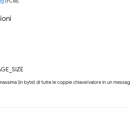
ng
(FCM).
ioni
AGE
_
SIZE
assima (in byte) di tutte le coppie chiave/valore in un messag