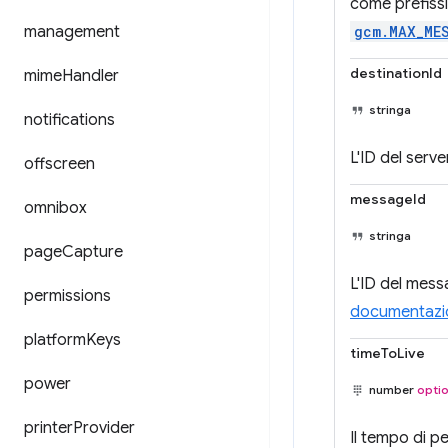
come prefissi
management
gcm.MAX_ME
destinationId
mime
Handler
stringa
notifications
L'ID del serv
offscreen
messageId
omnibox
stringa
page
Capture
L'ID del mess
permissions
documentazi
platform
Keys
timeToLive
power
number
optio
printer
Provider
Il tempo di p