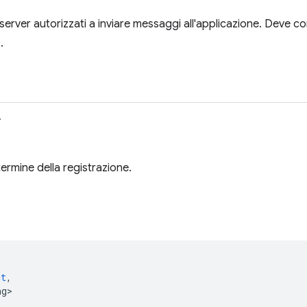
 server autorizzati a inviare messaggi all'applicazione. Deve 
.
>
 termine della registrazione.
(
ct
,
ng>