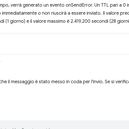
mpo, verrà generato un evento onSendError. Un TTL pari a 0 i
o immediatamente o non riuscirà a essere inviato. Il valore pred
i (1 giorno) e il valore massimo è 2.419.200 secondi (28 giorni
>
che il messaggio è stato messo in coda per l'invio. Se si verifi