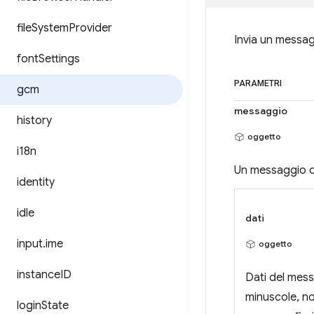
file
System
Provider
Invia un messag
font
Settings
PARAMETRI
gcm
messaggio
history
oggetto
i18n
Un messaggio da
identity
idle
dati
input
.
ime
oggetto
instance
ID
Dati del mess
minuscole, 
login
State