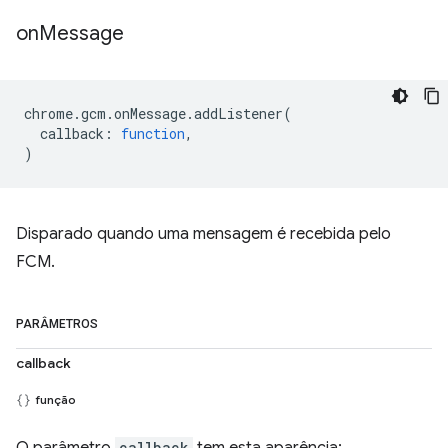
on
Message
chrome
.
gcm
.
onMessage
.
addListener
(
callback
:
function
,
)
Disparado quando uma mensagem é recebida pelo
FCM.
PARÂMETROS
callback
função
callback