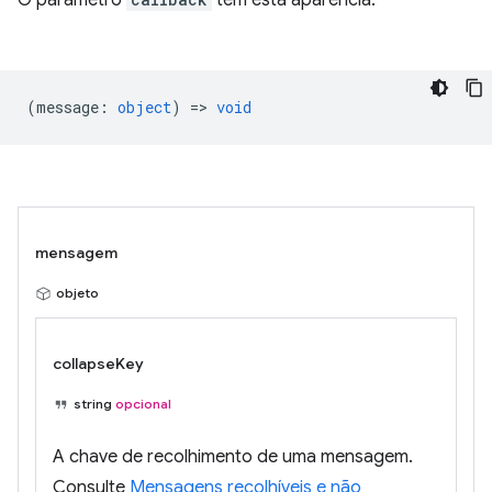
O parâmetro
tem esta aparência:
(
message
:
object
) =>
void
mensagem
objeto
collapseKey
string
opcional
A chave de recolhimento de uma mensagem.
Consulte
Mensagens recolhíveis e não