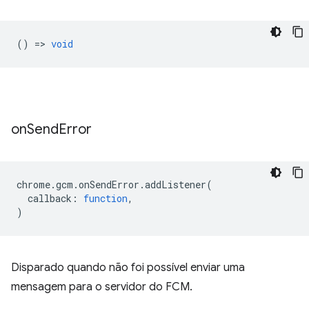
() =>
void
on
Send
Error
chrome
.
gcm
.
onSendError
.
addListener
(
callback
:
function
,
)
Disparado quando não foi possível enviar uma
mensagem para o servidor do FCM.