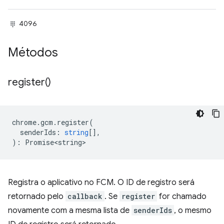
4096
Métodos
register(
)
chrome
.
gcm
.
register
(
senderIds
:
string
[],
)
:
Promise<string>
Registra o aplicativo no FCM. O ID de registro será
retornado pelo
callback
. Se
register
for chamado
novamente com a mesma lista de
senderIds
, o mesmo