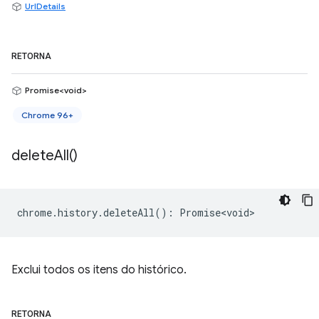
UrlDetails
RETORNA
Promise<void>
Chrome 96+
delete
All(
)
chrome
.
history
.
deleteAll
()
:
Promise<void>
Exclui todos os itens do histórico.
RETORNA