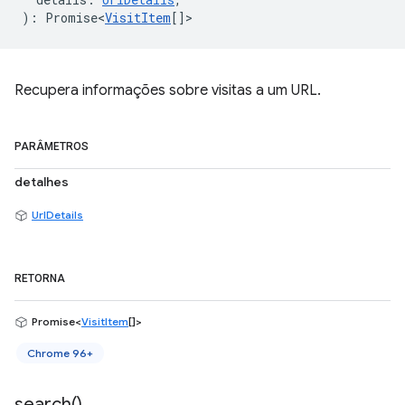
)
:
Promise<
VisitItem
[]
>
Recupera informações sobre visitas a um URL.
PARÂMETROS
detalhes
UrlDetails
RETORNA
Promise<
VisitItem
[]>
Chrome 96+
search(
)