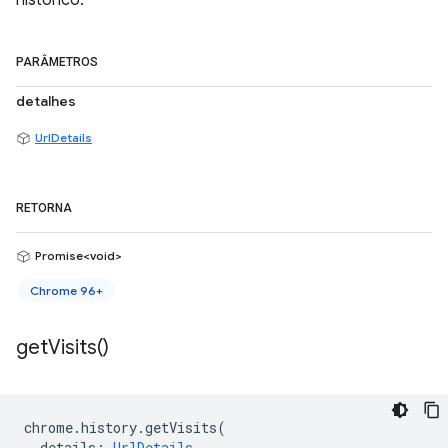
histórico.
PARÂMETROS
detalhes
UrlDetails
RETORNA
Promise<void>
Chrome 96+
get
Visits(
)
chrome
.
history
.
getVisits
(
details
:
UrlDetails
,