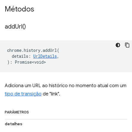
Métodos
add
Url(
)
chrome
.
history
.
addUrl
(
details
:
UrlDetails
,
)
:
Promise<void>
Adiciona um URL ao histórico no momento atual com um
tipo de transição
de "link".
PARÂMETROS
detalhes