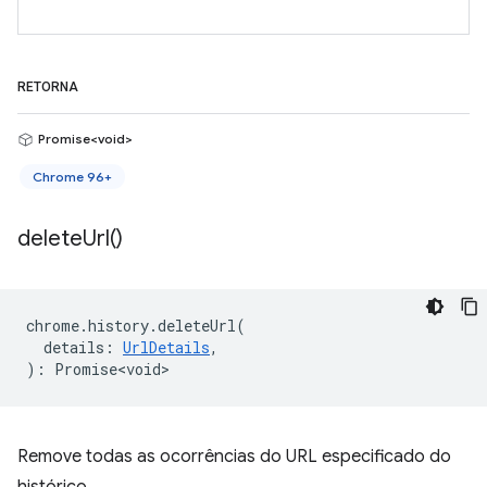
RETORNA
Promise<void>
Chrome 96+
delete
Url(
)
chrome
.
history
.
deleteUrl
(
details
:
UrlDetails
,
)
:
Promise<void>
Remove todas as ocorrências do URL especificado do