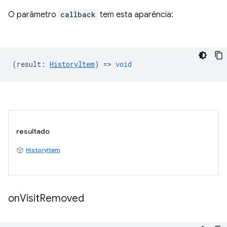
O parâmetro
callback
tem esta aparência:
(
result
:
HistoryItem
) =>
void
resultado
HistoryItem
on
Visit
Removed