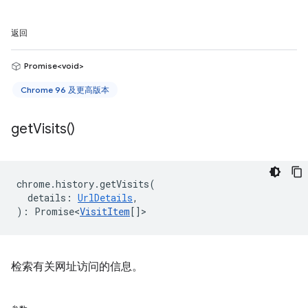
返回
Promise<void>
Chrome 96 及更高版本
get
Visits(
)
chrome
.
history
.
getVisits
(
details
:
UrlDetails
,
)
:
Promise<
VisitItem
[]
>
检索有关网址访问的信息。