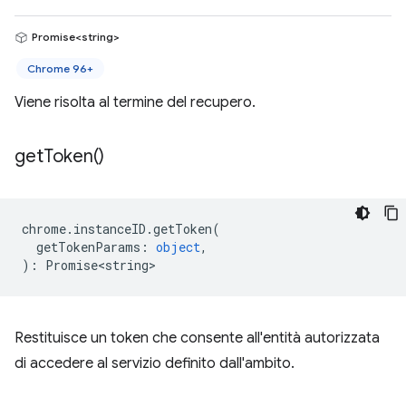
Promise<string>
Chrome 96+
Viene risolta al termine del recupero.
get
Token(
)
chrome
.
instanceID
.
getToken
(
getTokenParams
:
object
,
)
:
Promise<string>
Restituisce un token che consente all'entità autorizzata
di accedere al servizio definito dall'ambito.