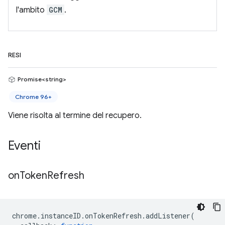
l'ambito
GCM
.
RESI
Promise<string>
Chrome 96+
Viene risolta al termine del recupero.
Eventi
on
Token
Refresh
chrome
.
instanceID
.
onTokenRefresh
.
addListener
(