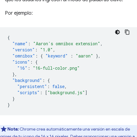
Por ejemplo:
{
"name"
:
"Aaron's omnibox extension"
,
"version"
:
"1.0"
,
"omnibox"
:
{
"keyword"
:
"aaron"
},
"icons"
:
{
"16"
:
"16-full-color.png"
},
"background"
:
{
"persistent"
:
false
,
"scripts"
:
[
"background.js"
]
}
}
Nota:
Chrome crea automáticamente una versión en escala de
grises de tu ícono de 16 x 16 píxeles. Debes proporcionar una versión a