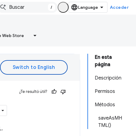
/
Acceder
 Web Store
En esta
página
Descripción
Permisos
¿Te resultó útil?
Métodos
saveAsMH
TML()
L.