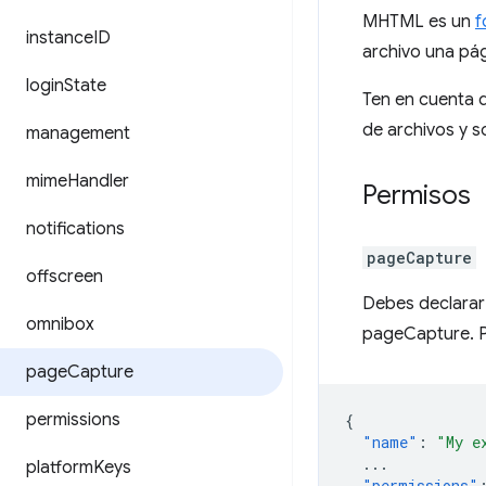
MHTML es un
f
instance
ID
archivo una pág
login
State
Ten en cuenta 
de archivos y so
management
mime
Handler
Permisos
notifications
pageCapture
offscreen
Debes declarar
omnibox
pageCapture. P
page
Capture
permissions
{
"name"
:
"My e
...
platform
Keys
"permissions"