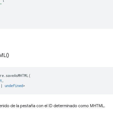
"
ML(
)
re
.
saveAsMHTML
(
t
,
|
undefined
>
enido de la pestaña con el ID determinado como MHTML.