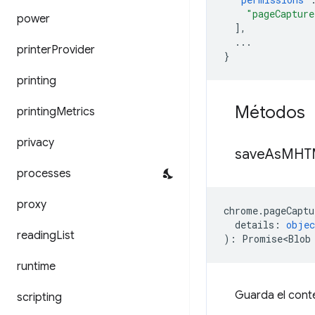
"pageCapture
power
],
...
printer
Provider
}
printing
Métodos
printing
Metrics
privacy
save
As
MHT
processes
proxy
chrome
.
pageCaptu
details
:
objec
reading
List
)
:
Promise<Blob
runtime
Guarda el cont
scripting