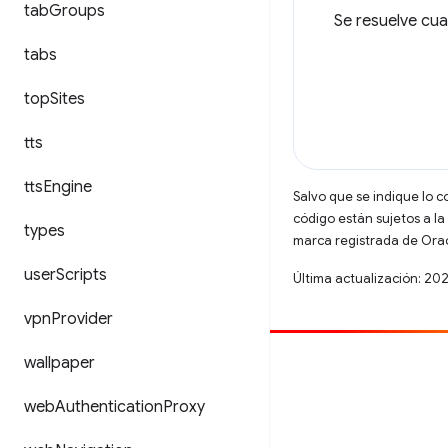
tab
Groups
Se resuelve cu
tabs
top
Sites
tts
tts
Engine
Salvo que se indique lo c
código están sujetos a la
types
marca registrada de Oracl
user
Scripts
Última actualización: 20
vpn
Provider
wallpaper
Contribuir
Informar un error
web
Authentication
Proxy
Ver incidentes abiertos