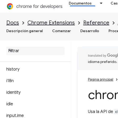
Documentos
Cas
extensionTypes
Docs
Chrome Extensions
Reference
fileBrowserHandler
Descripción general
Comenzar
Desarrollo
Proc
file
System
Provider
font
Settings
gcm
idioma preferido.
history
Página principal
i18n
chro
identity
idle
Usa la API de
c
input
.
ime