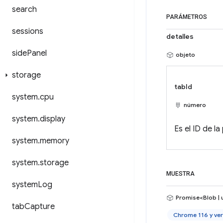
search
PARÁMETROS
sessions
detalles
side
Panel
objeto
storage
tabId
system
.
cpu
número
system
.
display
Es el ID de 
system
.
memory
system
.
storage
MUESTRA
system
Log
Promise<Blob | 
tab
Capture
Chrome 116 y ver