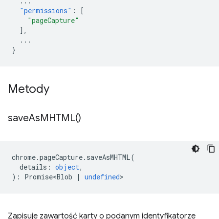
...
"permissions"
:
[
"pageCapture"
],
...
}
Metody
save
As
MHTML(
)
chrome
.
pageCapture
.
saveAsMHTML
(
details
:
object
,
)
:
Promise<Blob
|
undefined
>
Zapisuje zawartość karty o podanym identyfikatorze