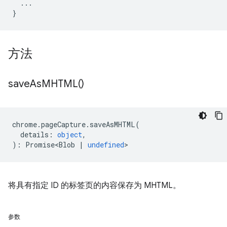
...
}
方法
save
As
MHTML(
)
chrome
.
pageCapture
.
saveAsMHTML
(
details
:
object
,
)
:
Promise<Blob
|
undefined
>
将具有指定 ID 的标签页的内容保存为 MHTML。
参数