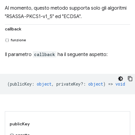
Al momento, questo metodo supporta solo gli algoritmi
"RSASSA-PKCS1-v1_5" ed "ECDSA".
callback
funzione
Il parametro
callback
ha il seguente aspetto:
(
publicKey
:
object
,
privateKey?
:
object
) =>
void
publicKey
oggetto