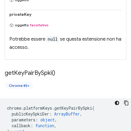
privateKey
oggetto
facoltativo
Potrebbe essere
null
se questa estensione non ha
accesso.
get
Key
Pair
By
Spki(
)
Chrome 85+
chrome
.
platformKeys
.
getKeyPairBySpki
(
publicKeySpkiDer
:
ArrayBuffer
,
parameters
:
object
,
callback
:
function
,