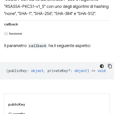
"RSASSA-PKCS1-v1_5" con uno degli algoritmi di hashing
"none", "SHA-1", "SHA-256", "SHA-384" e "SHA-512".
callback
funzione
Il parametro
callback
ha il seguente aspetto:
(
publicKey
:
object
,
privateKey?
:
object
) =>
void
publicKey
oggetto