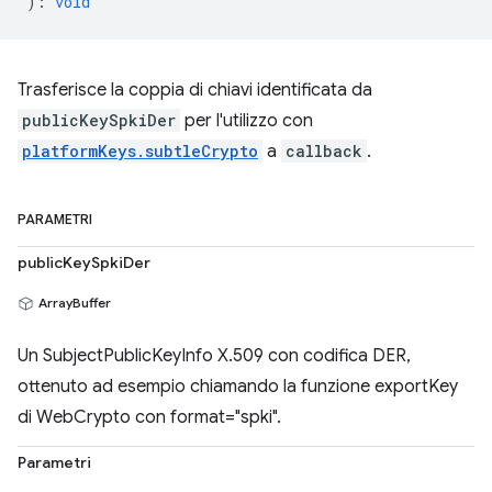
)
:
void
Trasferisce la coppia di chiavi identificata da
publicKeySpkiDer
per l'utilizzo con
platformKeys.subtleCrypto
a
callback
.
PARAMETRI
publicKeySpkiDer
ArrayBuffer
Un SubjectPublicKeyInfo X.509 con codifica DER,
ottenuto ad esempio chiamando la funzione exportKey
di WebCrypto con format="spki".
Parametri