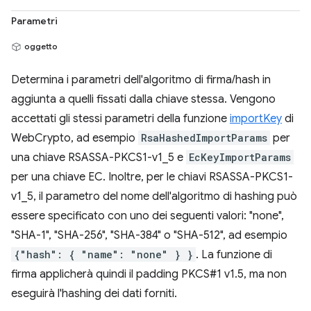
Parametri
oggetto
Determina i parametri dell'algoritmo di firma/hash in
aggiunta a quelli fissati dalla chiave stessa. Vengono
accettati gli stessi parametri della funzione
importKey
di
WebCrypto, ad esempio
RsaHashedImportParams
per
una chiave RSASSA-PKCS1-v1_5 e
EcKeyImportParams
per una chiave EC. Inoltre, per le chiavi RSASSA-PKCS1-
v1_5, il parametro del nome dell'algoritmo di hashing può
essere specificato con uno dei seguenti valori: "none",
"SHA-1", "SHA-256", "SHA-384" o "SHA-512", ad esempio
{"hash": { "name": "none" } }
. La funzione di
firma applicherà quindi il padding PKCS#1 v1.5, ma non
eseguirà l'hashing dei dati forniti.