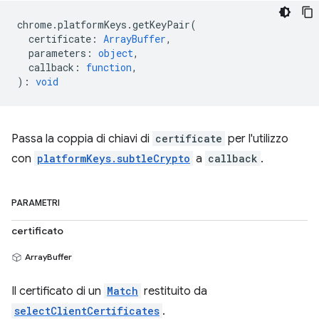
chrome
.
platformKeys
.
getKeyPair
(
certificate
:
ArrayBuffer
,
parameters
:
object
,
callback
:
function
,
)
:
void
Passa la coppia di chiavi di
certificate
per l'utilizzo
con
platformKeys.subtleCrypto
a
callback
.
PARAMETRI
certificato
ArrayBuffer
Il certificato di un
Match
restituito da
selectClientCertificates
.