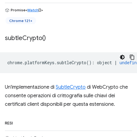
Promise<
Match
[]>
Chrome 121+
subtle
Crypto(
)
chrome
.
platformKeys
.
subtleCrypto
()
:
object
|
undefin
Un'implementazione di
SubtleCrypto
di WebCrypto che
consente operazioni di crittografia sulle chiavi dei
certificati client disponibili per questa estensione.
RESI