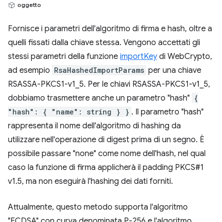
oggetto
Fornisce i parametri dell'algoritmo di firma e hash, oltre a
quelli fissati dalla chiave stessa. Vengono accettati gli
stessi parametri della funzione
importKey
di WebCrypto,
ad esempio
RsaHashedImportParams
per una chiave
RSASSA-PKCS1-v1_5. Per le chiavi RSASSA-PKCS1-v1_5,
dobbiamo trasmettere anche un parametro "hash"
{
"hash": { "name": string } }
. Il parametro "hash"
rappresenta il nome dell'algoritmo di hashing da
utilizzare nell'operazione di digest prima di un segno. È
possibile passare "none" come nome dell'hash, nel qual
caso la funzione di firma applicherà il padding PKCS#1
v1.5, ma non eseguirà l'hashing dei dati forniti.
Attualmente, questo metodo supporta l'algoritmo
"ECDSA" con curva denominata P-256 e l'algoritmo