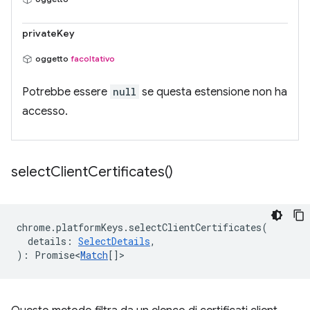
privateKey
oggetto
facoltativo
Potrebbe essere
null
se questa estensione non ha
accesso.
select
Client
Certificates(
)
chrome
.
platformKeys
.
selectClientCertificates
(
details
:
SelectDetails
,
)
:
Promise<
Match
[]
>