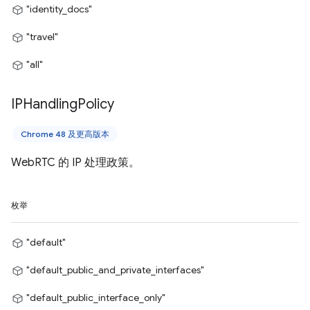
"identity_docs"
"travel"
"all"
IPHandling
Policy
Chrome 48 及更高版本
WebRTC 的 IP 处理政策。
枚举
"default"
"default_public_and_private_interfaces"
"default_public_interface_only"