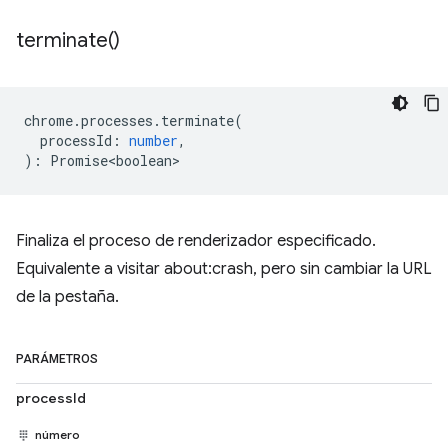
terminate(
)
chrome
.
processes
.
terminate
(
processId
:
number
,
)
:
Promise<boolean>
Finaliza el proceso de renderizador especificado.
Equivalente a visitar about:crash, pero sin cambiar la URL
de la pestaña.
PARÁMETROS
processId
número