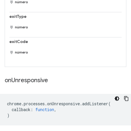
número
exitType
número
exitCode
número
on
Unresponsive
chrome
.
processes
.
onUnresponsive
.
addListener
(
callback
:
function
,
)