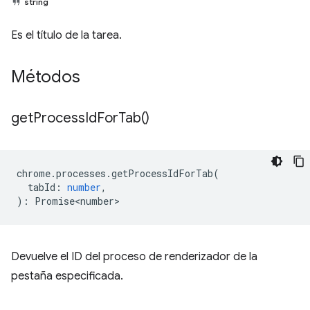
string
Es el título de la tarea.
Métodos
get
Process
Id
For
Tab(
)
chrome
.
processes
.
getProcessIdForTab
(
tabId
:
number
,
)
:
Promise<number>
Devuelve el ID del proceso de renderizador de la
pestaña especificada.