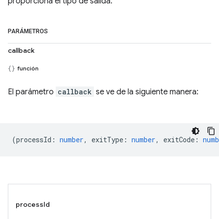
proporciona el tipo de salida.
PARÁMETROS
callback
función
El parámetro
callback
se ve de la siguiente manera:
(
processId
:
number
,
exitType
:
number
,
exitCode
:
numb
processId