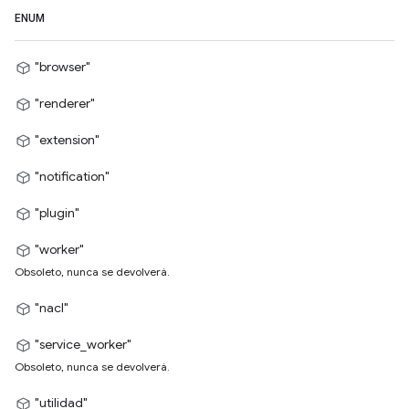
ENUM
"browser"
"renderer"
"extension"
"notification"
"plugin"
"worker"
Obsoleto, nunca se devolverá.
"nacl"
"service_worker"
Obsoleto, nunca se devolverá.
"utilidad"