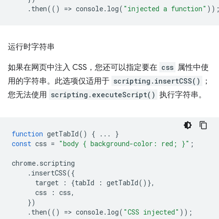
.
then
(()
=
>
console
.
log
(
"injected a function"
))
运行时字符串
如果在网页中注入 CSS，您还可以指定要在
css
属性中使
用的字符串。此选项仅适用于
scripting.insertCSS()
；
您无法使用
scripting.executeScript()
执行字符串。
function
getTabId
()
{
...
}
const
css
=
"body { background-color: red; }"
;
chrome
.
scripting
.
insertCSS
({
target
:
{
tabId
:
getTabId
()},
css
:
css
,
})
.
then
(()
=
>
console
.
log
(
"CSS injected"
));