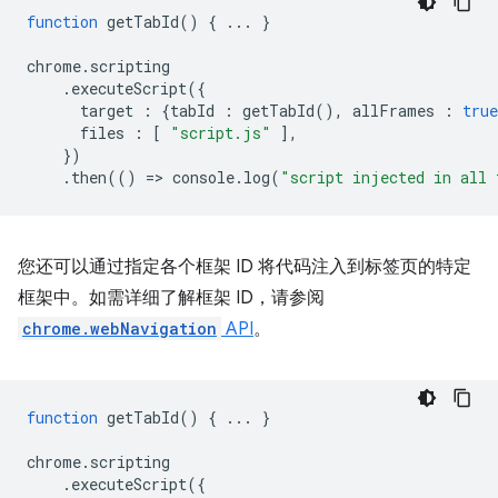
function
getTabId
()
{
...
}
chrome
.
scripting
.
executeScript
({
target
:
{
tabId
:
getTabId
(),
allFrames
:
true
files
:
[
"script.js"
],
})
.
then
(()
=
>
console
.
log
(
"script injected in all 
您还可以通过指定各个框架 ID 将代码注入到标签页的特定
框架中。如需详细了解框架 ID，请参阅
chrome.webNavigation
API
。
function
getTabId
()
{
...
}
chrome
.
scripting
.
executeScript
({