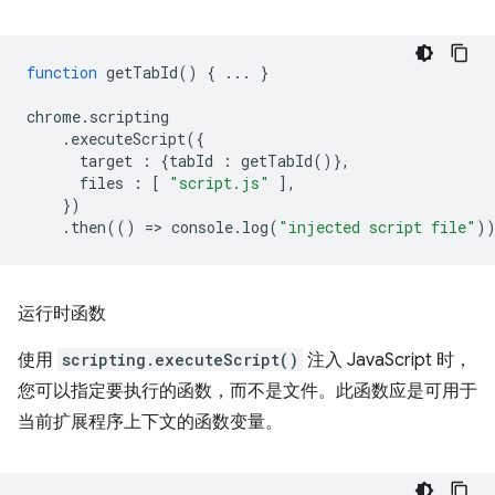
function
getTabId
()
{
...
}
chrome
.
scripting
.
executeScript
({
target
:
{
tabId
:
getTabId
()},
files
:
[
"script.js"
],
})
.
then
(()
=
>
console
.
log
(
"injected script file"
)
运行时函数
使用
scripting.executeScript()
注入 JavaScript 时，
您可以指定要执行的函数，而不是文件。此函数应是可用于
当前扩展程序上下文的函数变量。