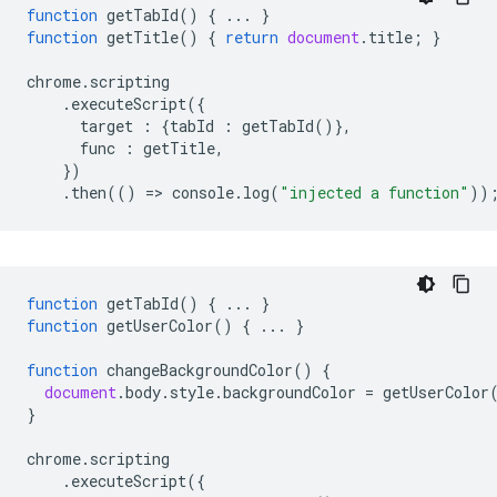
function
getTabId
()
{
...
}
function
getTitle
()
{
return
document
.
title
;
}
chrome
.
scripting
.
executeScript
({
target
:
{
tabId
:
getTabId
()},
func
:
getTitle
,
})
.
then
(()
=
>
console
.
log
(
"injected a function"
))
function
getTabId
()
{
...
}
function
getUserColor
()
{
...
}
function
changeBackgroundColor
()
{
document
.
body
.
style
.
backgroundColor
=
getUserColor
}
chrome
.
scripting
.
executeScript
({