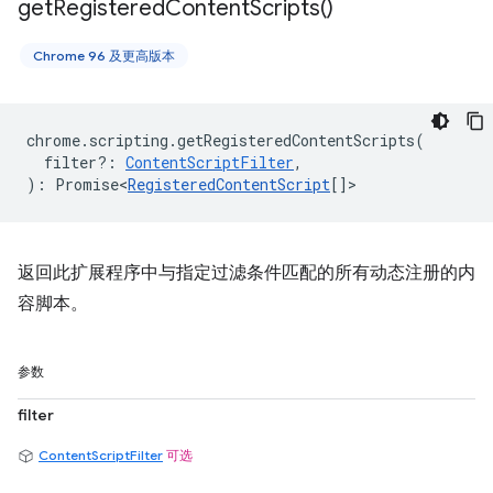
get
Registered
Content
Scripts(
)
Chrome 96 及更高版本
chrome
.
scripting
.
getRegisteredContentScripts
(
filter?
:
ContentScriptFilter
,
)
:
Promise<
RegisteredContentScript
[]
>
返回此扩展程序中与指定过滤条件匹配的所有动态注册的内
容脚本。
参数
filter
ContentScriptFilter
可选