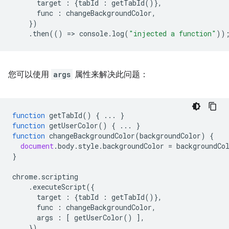
target
:
{
tabId
:
getTabId
()},
func
:
changeBackgroundColor
,
})
.
then
(()
=
>
console
.
log
(
"injected a function"
))
您可以使用
args
属性来解决此问题：
function
getTabId
()
{
...
}
function
getUserColor
()
{
...
}
function
changeBackgroundColor
(
backgroundColor
)
{
document
.
body
.
style
.
backgroundColor
=
backgroundCo
}
chrome
.
scripting
.
executeScript
({
target
:
{
tabId
:
getTabId
()},
func
:
changeBackgroundColor
,
args
:
[
getUserColor
()
],
})