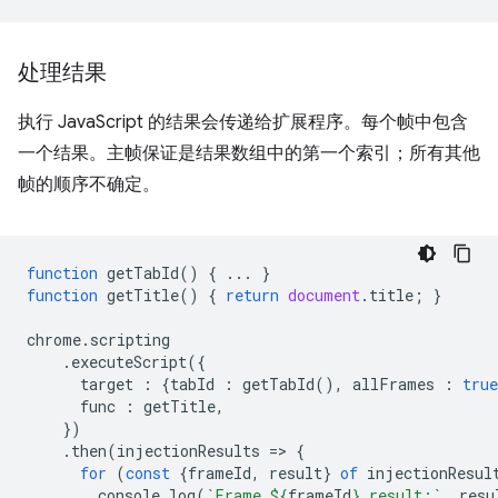
处理结果
执行 JavaScript 的结果会传递给扩展程序。每个帧中包含
一个结果。主帧保证是结果数组中的第一个索引；所有其他
帧的顺序不确定。
function
getTabId
()
{
...
}
function
getTitle
()
{
return
document
.
title
;
}
chrome
.
scripting
.
executeScript
({
target
:
{
tabId
:
getTabId
(),
allFrames
:
true
func
:
getTitle
,
})
.
then
(
injectionResults
=
>
{
for
(
const
{
frameId
,
result
}
of
injectionResul
console
.
log
(
`Frame 
${
frameId
}
 result:`
,
resu