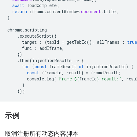
await
loadComplete
;
return
iframe
.
contentWindow
.
document
.
title
;
}
chrome
.
scripting
.
executeScript
({
target
:
{
tabId
:
getTabId
(),
allFrames
:
true
func
:
addIframe
,
})
.
then
(
injectionResults
=
>
{
for
(
const
frameResult
of
injectionResults
)
{
const
{
frameId
,
result
}
=
frameResult
;
console
.
log
(
`Frame 
${
frameId
}
 result:`
,
resu
}
});
示例
取消注册所有动态内容脚本