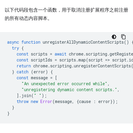
以下代码段包含一个函数，用于取消注册扩展程序之前注册
的所有动态内容脚本。
async
function
unregisterAllDynamicContentScripts
()
try
{
const
scripts
=
await
chrome
.
scripting
.
getRegist
const
scriptIds
=
scripts
.
map
(
script
=
>
script
.
i
return
chrome
.
scripting
.
unregisterContentScripts
}
catch
(
error
)
{
const
message
=
[
"An unexpected error occurred while"
,
"unregistering dynamic content scripts."
,
].
join
(
" "
);
throw
new
Error
(
message
,
{
cause
:
error
});
}
}