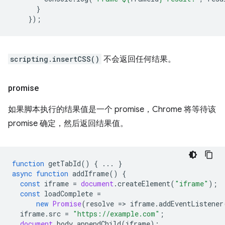
}
});
scripting.insertCSS()
不会返回任何结果。
promise
如果脚本执行的结果值是一个 promise，Chrome 将等待该
promise 确定，然后返回结果值。
function
getTabId
()
{
...
}
async
function
addIframe
()
{
const
iframe
=
document
.
createElement
(
"iframe"
);
const
loadComplete
=
new
Promise
(
resolve
=
>
iframe
.
addEventListener
iframe
.
src
=
"https://example.com"
;
document
.
body
.
appendChild
(
iframe
);