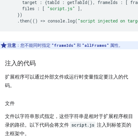
target
:
{
tabId
:
getTabId
(),
frameIds
:
[
fra
files
:
[
"script.js"
],
})
.
then
(()
=
>
console
.
log
(
"script injected on targ
注意
：您不能同时指定
和
属性。
"frameIds"
"allFrames"
注入的代码
扩展程序可以通过外部文件或运行时变量指定要注入的代
码。
文件
文件以字符串形式指定，这些字符串是相对于扩展程序根目
录的路径。以下代码会将文件
script.js
注入到标签页的
主框架中。