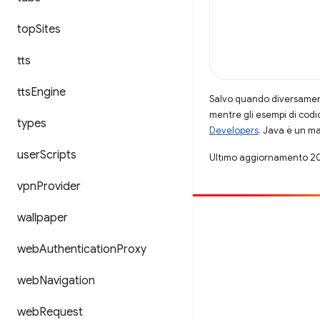
top
Sites
tts
tts
Engine
Salvo quando diversamente
mentre gli esempi di codi
types
Developers
. Java è un ma
user
Scripts
Ultimo aggiornamento 2
vpn
Provider
wallpaper
Contribuisci
Segnala un bug
web
Authentication
Proxy
Visualizza i problemi aperti
web
Navigation
web
Request