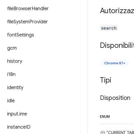
file
Browser
Handler
Autorizzaz
file
System
Provider
search
font
Settings
Disponibili
gcm
history
Chrome 87+
i18n
Tipi
identity
Disposition
idle
input
.
ime
ENUM
instance
ID
"CURRENT_TAB