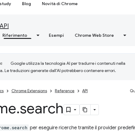
study
Blog
Novità di Chrome
API
Riferimento
Esempi
Chrome Web Store
Google utilizza la tecnologia AI per tradurre i contenuti nella
ta. Le traduzioni generate dall'AI potrebbero contenere errori.
cs
Chrome Extensions
Reference
API
Qu
me
.
search
rome.search
per eseguire ricerche tramite il provider predefin