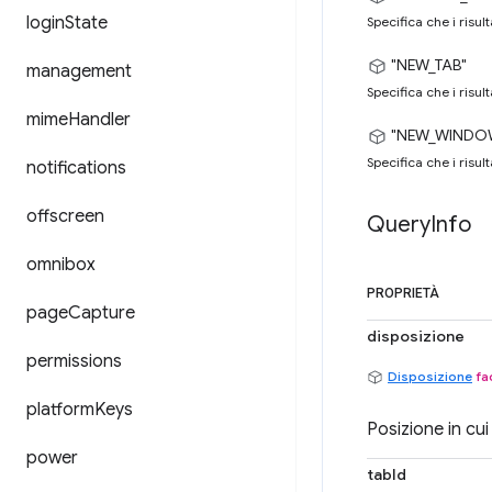
login
State
Specifica che i risu
"NEW_TAB"
management
Specifica che i risu
mime
Handler
"NEW_WINDO
Specifica che i risul
notifications
offscreen
Query
Info
omnibox
PROPRIETÀ
page
Capture
disposizione
permissions
Disposizione
fa
platform
Keys
Posizione in cui 
power
tabId