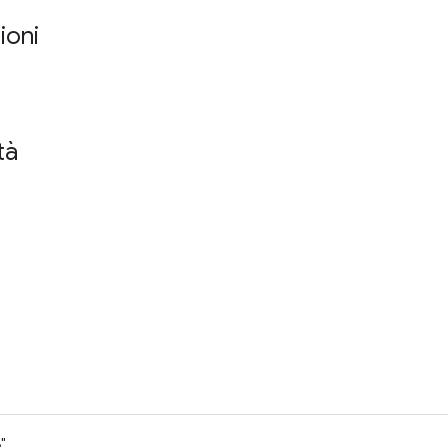
ioni
tà
"