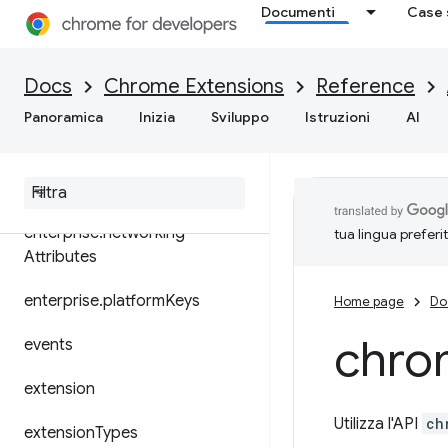
dom
Documenti
Case 
downloads
Docs
Chrome Extensions
Reference
enterprise.deviceAttributes
Panoramica
Inizia
Sviluppo
Istruzioni
AI
enterprise
.
hardware
Platform
enterprise
.
login
enterprise
.
networking
tua lingua preferi
Attributes
enterprise
.
platform
Keys
Home page
Do
chro
events
extension
Utilizza l'API
ch
extension
Types