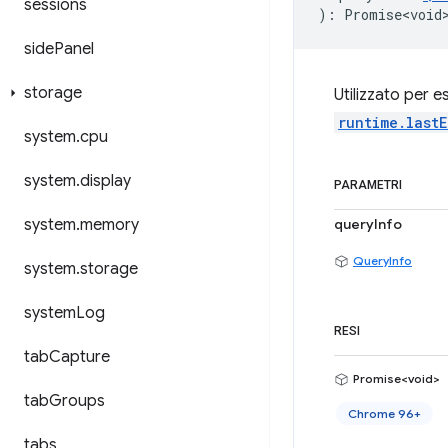
sessions
)
:
Promise<void
side
Panel
storage
Utilizzato per e
runtime.lastE
system
.
cpu
system
.
display
PARAMETRI
system
.
memory
queryInfo
QueryInfo
system
.
storage
system
Log
RESI
tab
Capture
Promise<void>
tab
Groups
Chrome 96+
tabs