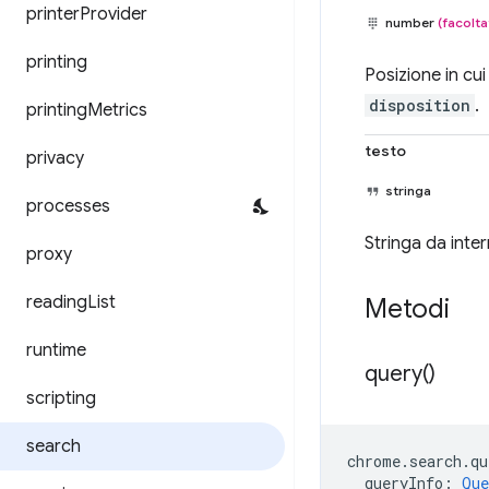
printer
Provider
number
(facolta
printing
Posizione in cui
disposition
.
printing
Metrics
testo
privacy
stringa
processes
Stringa da inter
proxy
reading
List
Metodi
runtime
query(
)
scripting
search
chrome
.
search
.
qu
queryInfo
:
Que