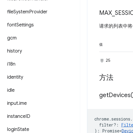
file
System
Provider
MAX
_
SESSI
font
Settings
请求的列表中
gcm
值
history
25
i18n
方法
identity
idle
get
Devices(
input
.
ime
instance
ID
chrome
.
sessions
.
filter?
:
Filt
login
State
)
:
Promise<
Devi