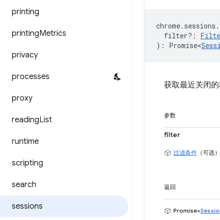
printing
chrome
.
sessions
.
printing
Metrics
filter?
:
Filt
)
:
Promise<
Sess
privacy
processes
获取最近关闭的
proxy
参数
reading
List
filter
runtime
过滤条件
（可选
scripting
search
返回
sessions
Promise<
Sessio