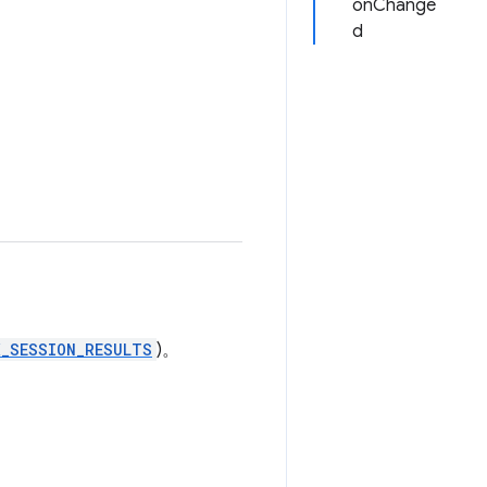
onChange
d
X_SESSION_RESULTS
)。