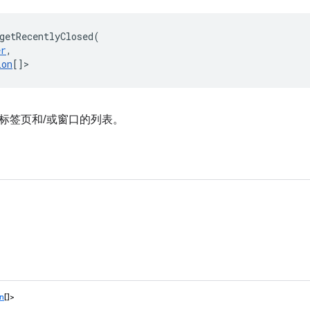
getRecentlyClosed
(
er
,
ion
[]
>
标签页和/或窗口的列表。
）
n
[]>