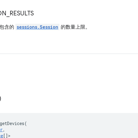
ON
_
RESULTS
将包含的
sessions.Session
的数量上限。
)
getDevices
(
er
,
ce
[]
>