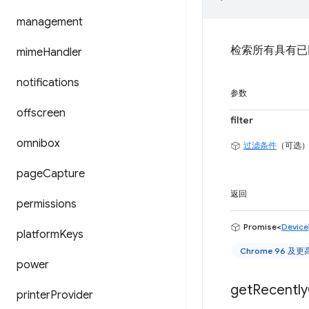
management
检索所有具有已
mime
Handler
notifications
参数
offscreen
filter
omnibox
过滤条件
（可选
page
Capture
返回
permissions
Promise<
Device
platform
Keys
Chrome 96 及
power
get
Recently
printer
Provider