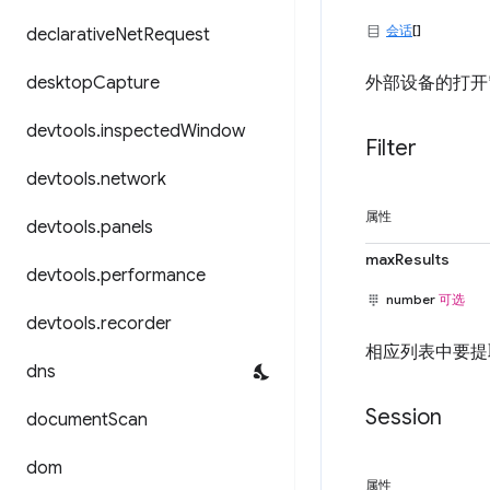
会话
[]
declarative
Net
Request
desktop
Capture
外部设备的打开
devtools
.
inspected
Window
Filter
devtools
.
network
属性
devtools
.
panels
maxResults
devtools
.
performance
number
可选
devtools
.
recorder
相应列表中要提
dns
Session
document
Scan
dom
属性