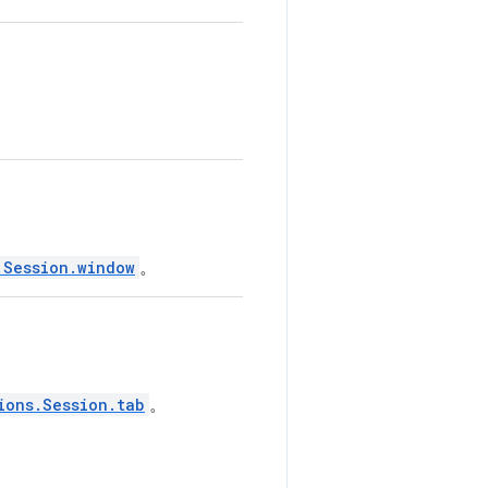
.Session.window
。
ions.Session.tab
。