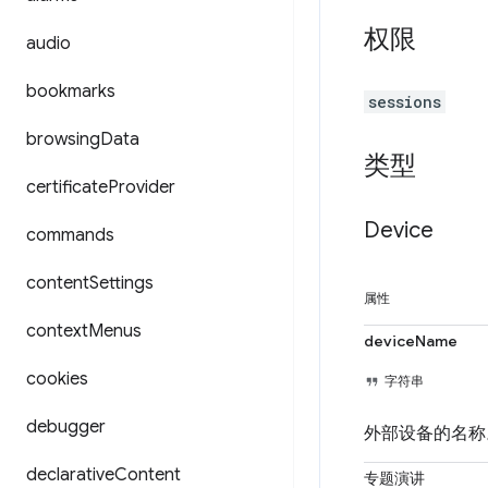
权限
audio
bookmarks
sessions
browsing
Data
类型
certificate
Provider
Device
commands
content
Settings
属性
context
Menus
deviceName
cookies
字符串
debugger
外部设备的名称
declarative
Content
专题演讲