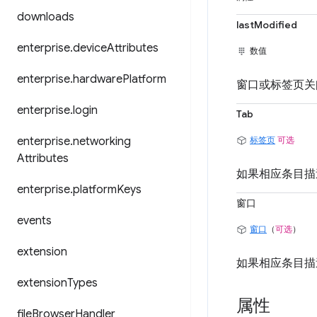
downloads
lastModified
enterprise
.
device
Attributes
数值
enterprise
.
hardware
Platform
窗口或标签页关
enterprise
.
login
Tab
enterprise
.
networking
标签页
可选
Attributes
如果相应条目描
enterprise
.
platform
Keys
窗口
events
窗口
（
可选
）
extension
如果相应条目描
extension
Types
属性
file
Browser
Handler