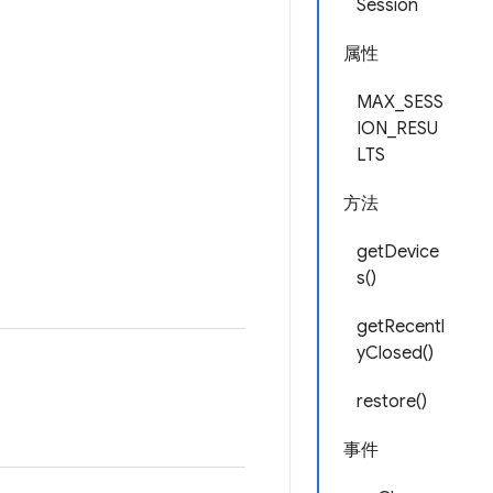
Session
属性
MAX_SESS
ION_RESU
LTS
方法
getDevice
s()
getRecentl
yClosed()
restore()
事件