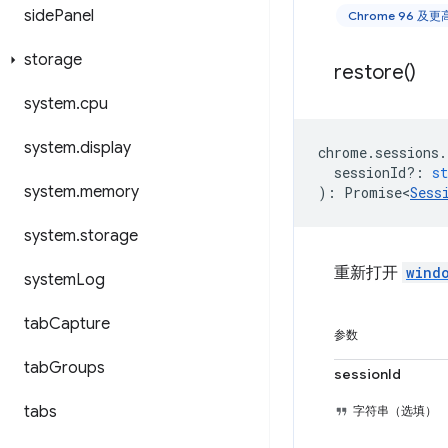
side
Panel
Chrome 96 及
storage
restore(
)
system
.
cpu
system
.
display
chrome
.
sessions
.
sessionId?
:
st
system
.
memory
)
:
Promise<
Sess
system
.
storage
重新打开
wind
system
Log
tab
Capture
参数
tab
Groups
sessionId
tabs
字符串（选填）