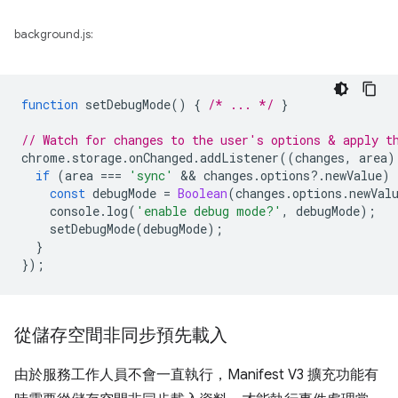
background.js:
function
setDebugMode
()
{
/* ... */
}
// Watch for changes to the user's options & apply t
chrome
.
storage
.
onChanged
.
addListener
((
changes
,
area
)
if
(
area
===
'sync'
 && 
changes
.
options
?
.
newValue
)
const
debugMode
=
Boolean
(
changes
.
options
.
newVal
console
.
log
(
'enable debug mode?'
,
debugMode
);
setDebugMode
(
debugMode
);
}
});
從儲存空間非同步預先載入
由於服務工作人員不會一直執行，Manifest V3 擴充功能有