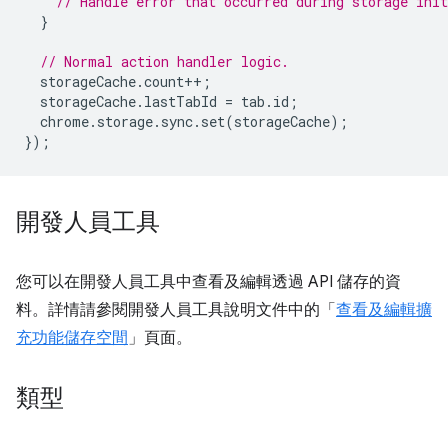
// Handle error that occurred during storage init
}
// Normal action handler logic.
storageCache
.
count
++
;
storageCache
.
lastTabId
=
tab
.
id
;
chrome
.
storage
.
sync
.
set
(
storageCache
);
});
開發人員工具
您可以在開發人員工具中查看及編輯透過 API 儲存的資
料。詳情請參閱開發人員工具說明文件中的「
查看及編輯擴
充功能儲存空間
」頁面。
類型