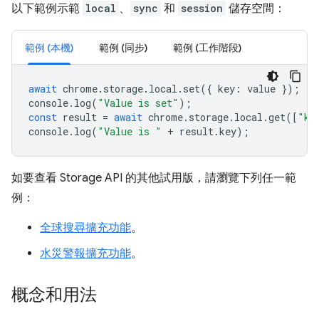
以下範例示範
local
、
sync
和
session
儲存空間：
範例 (本機)
範例 (同步)
範例 (工作階段)
await
chrome
.
storage
.
local
.
set
({
key
:
value
});
console
.
log
(
"Value is set"
);
const
result
=
await
chrome
.
storage
.
local
.
get
([
"ke
console
.
log
(
"Value is "
+
result
.
key
);
如要查看 Storage API 的其他試用版，請瀏覽下列任一範
例：
全球搜尋擴充功能
。
水災警報擴充功能
。
概念和用法