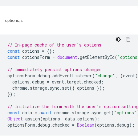
options.js:
// In-page cache of the user's options
const
options
=
{};
const
optionsForm
=
document
.
getElementById
(
"options
// Immediately persist options changes
optionsForm
.
debug
.
addEventListener
(
"change"
,
(
event
)
options
.
debug
=
event
.
target
.
checked
;
chrome
.
storage
.
sync
.
set
({
options
});
});
// Initialize the form with the user's option settin
const
data
=
await
chrome
.
storage
.
sync
.
get
(
"options"
Object
.
assign
(
options
,
data
.
options
);
optionsForm
.
debug
.
checked
=
Boolean
(
options
.
debug
);