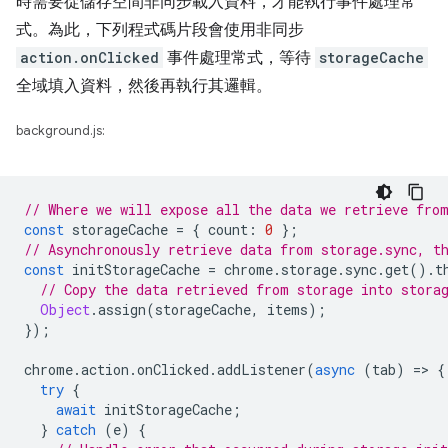
時需要從儲存空間非同步載入資料，才能執行事件處理常
式。為此，下列程式碼片段會使用非同步
action.onClicked
事件處理常式，等待
storageCache
全域填入資料，然後再執行其邏輯。
background.js:
// Where we will expose all the data we retrieve fro
const
storageCache
=
{
count
:
0
};
// Asynchronously retrieve data from storage.sync, t
const
initStorageCache
=
chrome
.
storage
.
sync
.
get
().
t
// Copy the data retrieved from storage into stora
Object
.
assign
(
storageCache
,
items
);
});
chrome
.
action
.
onClicked
.
addListener
(
async
(
tab
)
=
>
{
try
{
await
initStorageCache
;
}
catch
(
e
)
{