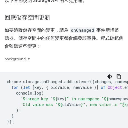
以下各節說明 Storage API 的常見用途。
回應儲存空間更新
如要追蹤儲存空間的變更，請為
onChanged
事件新增監
聽器。儲存空間中的任何變更都會觸發該事件。程式碼範例
會監聽這些變更：
background.js:
chrome
.
storage
.
onChanged
.
addListener
((
changes
,
names
for
(
let
[
key
,
{
oldValue
,
newValue
}]
of
Object
.
e
console
.
log
(
`Storage key "
${
key
}
" in namespace "
${
namespac
`Old value was "
${
oldValue
}
", new value is "
${
);
}
});