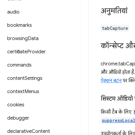
अनुमतियां
audio
bookmarks
tabCapture
browsing
Data
कॉन्सेप्ट औ
certificate
Provider
chrome.tabCapt
commands
और ऑडियो होता है.
content
Settings
ऐक्शन बटन
पर क्
context
Menus
सिस्टम ऑडियो
cookies
किसी टैब के लिए
debugger
suppressLoca
declarative
Content
उपयोगकर्ता के लिए