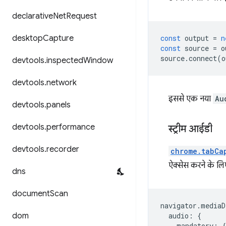
declarative
Net
Request
desktop
Capture
const
output
=
n
const
source
=
o
source
.
connect
(
o
devtools
.
inspected
Window
devtools
.
network
इससे एक नया
Au
devtools
.
panels
devtools
.
performance
स्ट्रीम आईडी
devtools
.
recorder
chrome.tabCa
ऐक्सेस करने के लिए
dns
document
Scan
navigator
.
mediaD
dom
audio
:
{
mandatory
:
{