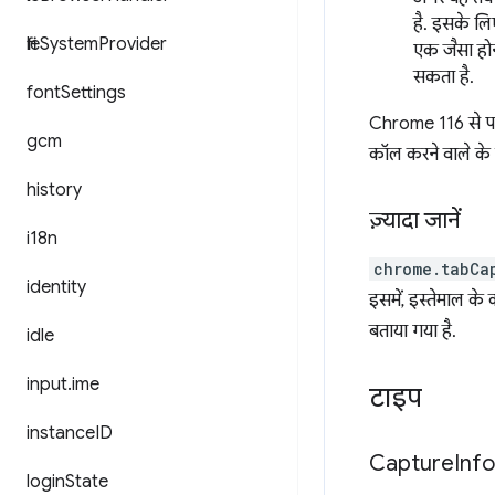
है. इसके लिए
file
System
Provider
एक जैसा होन
सकता है.
font
Settings
Chrome 116 से प
gcm
कॉल करने वाले के र
history
ज़्यादा जानें
i18n
chrome.tabCa
identity
इसमें, इस्तेमाल क
बताया गया है.
idle
input
.
ime
टाइप
instance
ID
Capture
Info
login
State