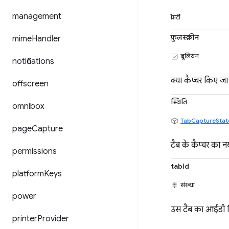
management
प्रॉपर्टी
फ़ुलस्क्रीन
mime
Handler
बूलियन
notifications
क्या कैप्चर किए जा र
offscreen
स्थिति
omnibox
TabCaptureStat
page
Capture
टैब के कैप्चर का नय
permissions
tabId
platform
Keys
संख्या
power
उस टैब का आईडी ज
printer
Provider