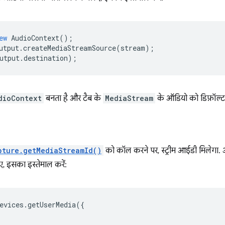
ew
AudioContext
();
utput
.
createMediaStreamSource
(
stream
);
utput
.
destination
);
dioContext
बनता है और टैब के
MediaStream
के ऑडियो को डिफ़ॉल्ट ड
pture.getMediaStreamId()
को कॉल करने पर, स्ट्रीम आईडी मिलेगा.
, इसका इस्तेमाल करें:
evices
.
getUserMedia
({