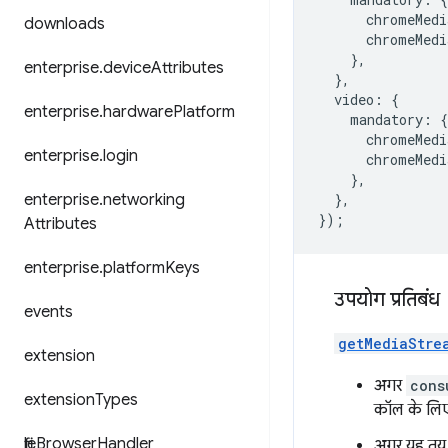
chromeMedi
downloads
chromeMedi
},
enterprise
.
device
Attributes
},
video
:
{
enterprise
.
hardware
Platform
mandatory
:
{
chromeMedi
enterprise
.
login
chromeMedi
},
enterprise
.
networking
},
});
Attributes
enterprise
.
platform
Keys
उपयोग प्रतिबंध
events
getMediaStre
extension
अगर
cons
extension
Types
कॉल के लिए 
file
Browser
Handler
अगर यह तय न