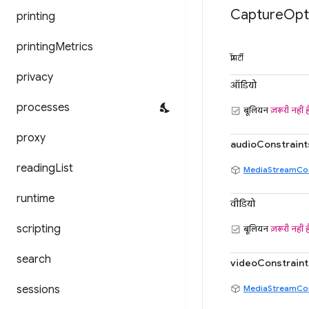
Capture
Opt
printing
printing
Metrics
प्रॉपर्टी
privacy
ऑडियो
processes
बूलियन
ज़रूरी नहीं ह
proxy
audioConstraint
reading
List
MediaStreamCon
runtime
वीडियो
scripting
बूलियन
ज़रूरी नहीं ह
search
videoConstraint
sessions
MediaStreamCon