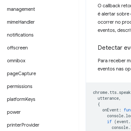
O callback reto
management
é alertar sobre
mime
Handler
ocorrer no proc
eventos, descri
notifications
Detectar ev
offscreen
omnibox
Para receber ma
eventos nas o
page
Capture
permissions
chrome
.
tts
.
speak
utterance
,
platform
Keys
{
onEvent
:
fun
power
console
.
lo
if
(
event
.
printer
Provider
console
.