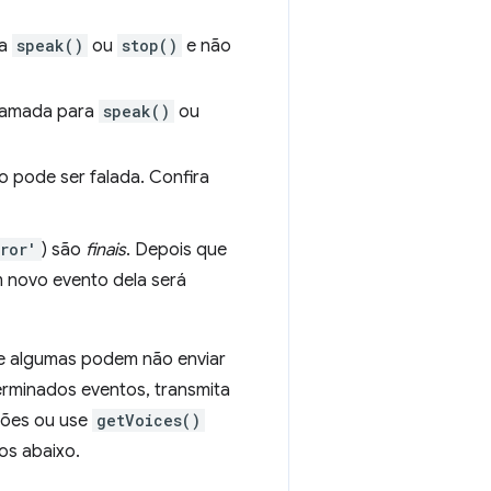
ra
speak()
ou
stop()
e não
chamada para
speak()
ou
o pode ser falada. Confira
ror'
) são
finais
. Depois que
m novo evento dela será
 e algumas podem não enviar
erminados eventos, transmita
ções ou use
getVoices()
os abaixo.