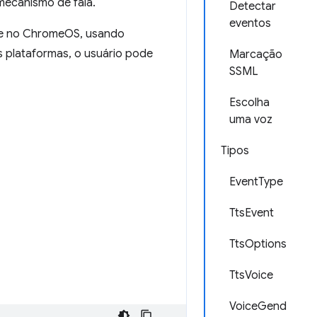
mecanismo de fala.
Detectar
eventos
 e no ChromeOS, usando
s plataformas, o usuário pode
Marcação
SSML
Escolha
uma voz
Tipos
EventType
TtsEvent
TtsOptions
TtsVoice
VoiceGend