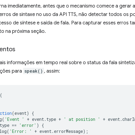
rna imediatamente, antes que o mecanismo comece a gerar a f
 erros de sintaxe no uso da API TTS, não detectar todos os 
esso de síntese e saída de fala. Para capturar esses erros t
to na próxima seção.
entos
is informações em tempo real sobre o status da fala sintetiz
pções para
speak()
, assim:
(
ction
(
event
)
{
g
(
'Event '
+
event
.
type
+
' at position '
+
event
.
charI
type
==
'error'
)
{
log
(
'Error: '
+
event
.
errorMessage
);