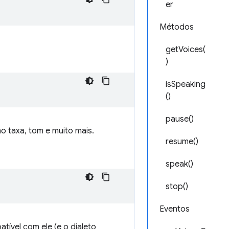
er
Métodos
getVoices(
)
isSpeaking
()
pause()
 taxa, tom e muito mais.
resume()
speak()
stop()
Eventos
tível com ele (e o dialeto