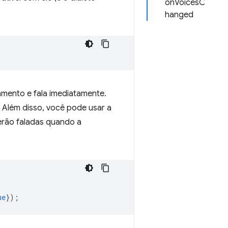
onVoicesC
hanged
mento e fala imediatamente.
. Além disso, você pode usar a
erão faladas quando a
ue
});