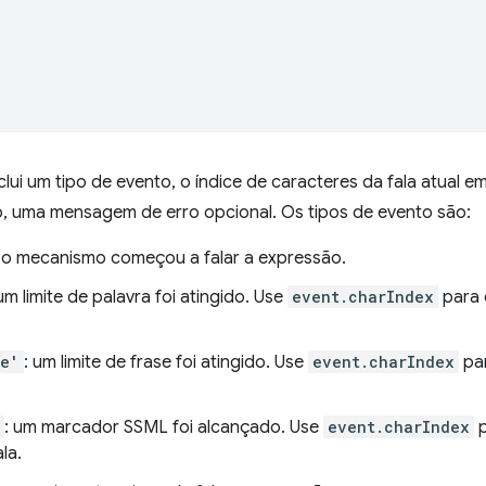
lui um tipo de evento, o índice de caracteres da fala atual e
o, uma mensagem de erro opcional. Os tipos de evento são:
: o mecanismo começou a falar a expressão.
 um limite de palavra foi atingido. Use
event.charIndex
para 
ce'
: um limite de frase foi atingido. Use
event.charIndex
par
: um marcador SSML foi alcançado. Use
event.charIndex
p
la.