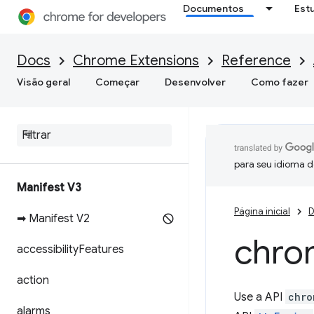
Documentos
Est
Docs
Chrome Extensions
Reference
Visão geral
Começar
Desenvolver
Como fazer
para seu idioma d
Manifest V3
Página inicial
D
➡ Manifest V2
chro
accessibility
Features
action
Use a API
chro
alarms