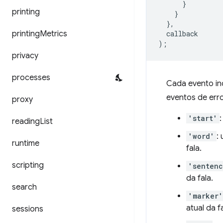
}
printing
}
},
printing
Metrics
callback
);
privacy
processes
Cada evento inc
eventos de err
proxy
'start'
reading
List
'word'
:
runtime
fala.
scripting
'senten
da fala.
search
'marker'
atual da fa
sessions