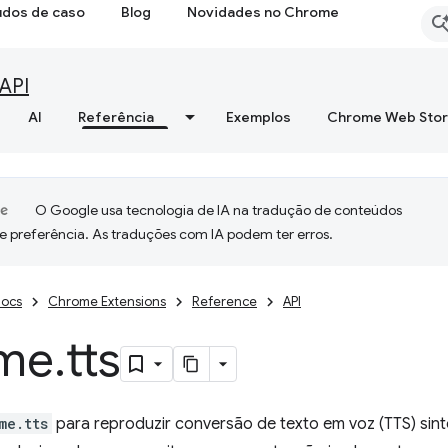
udos de caso
Blog
Novidades no Chrome
API
AI
Referência
Exemplos
Chrome Web Sto
O Google usa tecnologia de IA na tradução de conteúdos
e preferência. As traduções com IA podem ter erros.
ocs
Chrome Extensions
Reference
API
me
.
tts
me.tts
para reproduzir conversão de texto em voz (TTS) sin