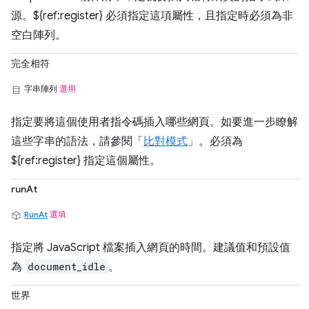
源。${ref:register} 必須指定這項屬性，且指定時必須為非
空白陣列。
完全相符
字串陣列
選用
指定要將這個使用者指令碼插入哪些網頁。如要進一步瞭解
這些字串的語法，請參閱「
比對模式
」。必須為
${ref:register} 指定這個屬性。
runAt
RunAt
選填
指定將 JavaScript 檔案插入網頁的時間。建議值和預設值
為
document_idle
。
世界