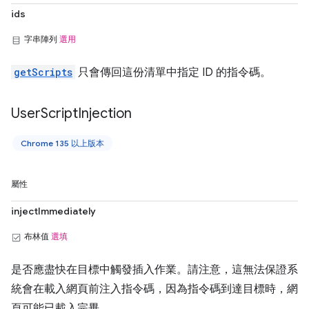
ids
字串陣列
選用
getScripts
只會傳回這份清單中指定 ID 的指令碼。
User
Script
Injection
Chrome 135 以上版本
屬性
injectImmediately
布林值
選填
是否應盡快在目標中觸發插入作業。請注意，這無法保證系
統會在載入網頁前注入指令碼，因為指令碼到達目標時，網
頁可能已載入完畢。