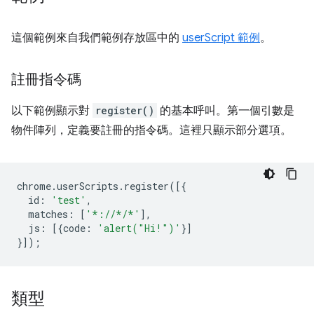
這個範例來自我們範例存放區中的
userScript 範例
。
註冊指令碼
以下範例顯示對
register()
的基本呼叫。第一個引數是
物件陣列，定義要註冊的指令碼。這裡只顯示部分選項。
chrome
.
userScripts
.
register
([{
id
:
'test'
,
matches
:
[
'*://*/*'
],
js
:
[{
code
:
'alert("Hi!")'
}]
}]);
類型