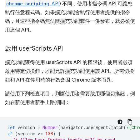
chrome.scripting
API
) 不同，使用者指令碼 API 可讓您
執行任意程式碼。如果擴充功能會執行使用者提供的指令
碼，且這些指令碼無法隨擴充功能套件一併發布，就必須使
用這個 API。
啟用 user
Scripts API
擴充功能獲得使用 userScripts API 的權限後，使用者必須
啟用特定切換鈕，才能允許擴充功能使用該 API。所需切換
鈕和 API 在停用時的行為會因 Chrome 版本而異。
請使用下列檢查項目，判斷使用者需要啟用哪個切換鈕，例
如在新使用者新手上路期間：
let
version
=
Number
(
navigator
.
userAgent
.
match
(
/(Chr
if
(
version
>
=
138
)
{
// Allow User Scripts toggle will be used.