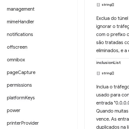
string[]
management
Exclua do túnel
mime
Handler
ignorar o tráf
notifications
com o prefixo 
são tratadas co
offscreen
eliminados, e a
omnibox
inclusionList
page
Capture
string[]
permissions
Inclua o tráfeg
usado para conf
platform
Keys
entrada "0.0.0.
power
Quando muitas 
vence. As entr
printer
Provider
duplicados na l