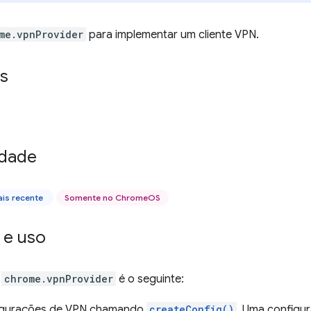
me.vpnProvider
para implementar um cliente VPN.
s
idade
is recente
Somente no ChromeOS
 e uso
e
chrome.vpnProvider
é o seguinte:
figurações de VPN chamando
createConfig()
. Uma configu