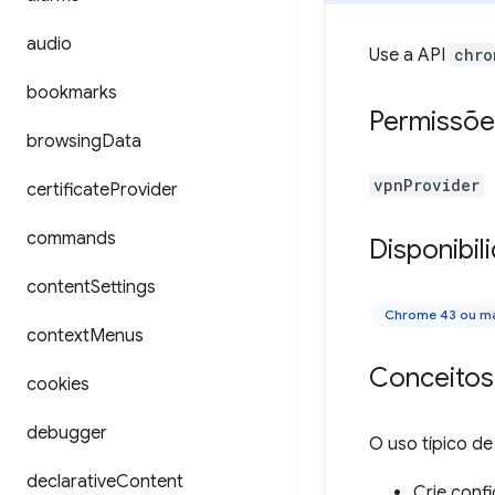
audio
Use a API
chro
bookmarks
Permissõe
browsing
Data
vpnProvider
certificate
Provider
commands
Disponibil
content
Settings
Chrome 43 ou ma
context
Menus
Conceitos
cookies
debugger
O uso típico d
declarative
Content
Crie con