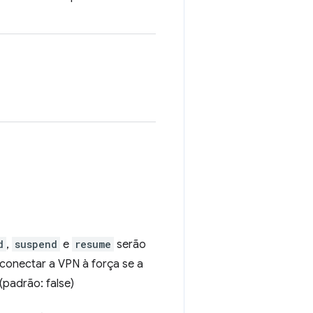
d
,
suspend
e
resume
serão
esconectar a VPN à força se a
(padrão: false)