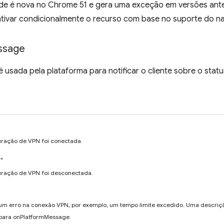
de é nova no Chrome 51 e gera uma exceção em versões anter
 ativar condicionalmente o recurso com base no suporte do n
ssage
usada pela plataforma para notificar o cliente sobre o stat
uração de VPN foi conectada.
"
uração de VPN foi desconectada.
um erro na conexão VPN, por exemplo, um tempo limite excedido. Uma descriç
para onPlatformMessage.