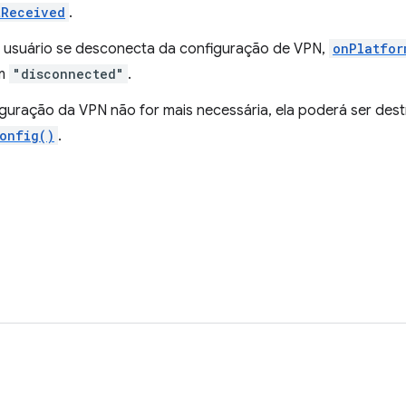
tReceived
.
usuário se desconecta da configuração de VPN,
onPlatfor
m
"disconnected"
.
iguração da VPN não for mais necessária, ela poderá ser de
onfig()
.