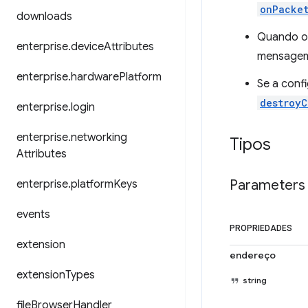
onPacke
downloads
Quando o 
enterprise
.
device
Attributes
mensage
enterprise
.
hardware
Platform
Se a conf
destroyC
enterprise
.
login
enterprise
.
networking
Tipos
Attributes
Parameters
enterprise
.
platform
Keys
events
PROPRIEDADES
extension
endereço
extension
Types
string
file
Browser
Handler