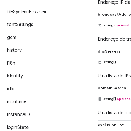
Endereço IP da
file
System
Provider
broadcastAddre
font
Settings
string
opcional
gcm
Endereço de tr
history
dnsServers
string[]
i18n
identity
Uma lista de IP
domainSearch
idle
string[]
opciona
input
.
ime
Uma lista de d
instance
ID
exclusionList
login
State