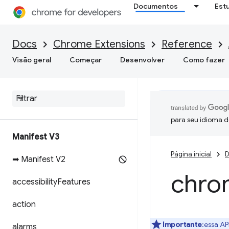
Documentos
Est
Docs
Chrome Extensions
Reference
Visão geral
Começar
Desenvolver
Como fazer
para seu idioma d
Manifest V3
Página inicial
D
➡ Manifest V2
chro
accessibility
Features
action
Importante
:essa AP
alarms