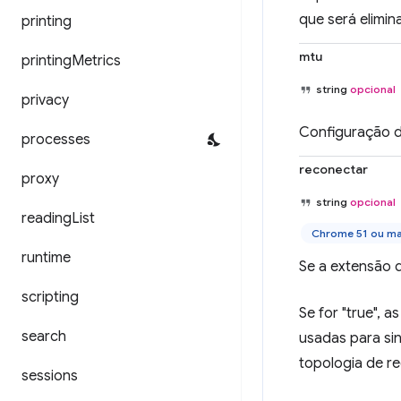
que será elimin
printing
mtu
printing
Metrics
string
opcional
privacy
Configuração d
processes
reconectar
proxy
string
opcional
reading
List
Chrome 51 ou ma
runtime
Se a extensão 
scripting
Se for "true",
search
usadas para sin
topologia de re
sessions