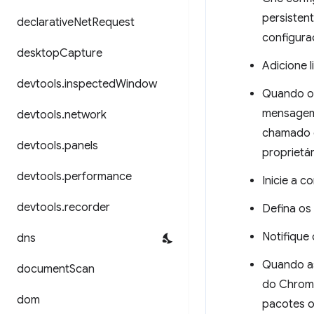
persisten
declarative
Net
Request
configura
desktop
Capture
Adicione 
devtools
.
inspected
Window
Quando o 
mensage
devtools
.
network
chamado d
devtools
.
panels
proprietá
devtools
.
performance
Inicie a c
devtools
.
recorder
Defina o
Notifique
dns
Quando as 
document
Scan
do Chrome
dom
pacotes o