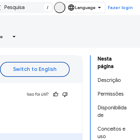
/
Fazer login
re
Nesta
página
Descrição
Permissões
Isso foi útil?
Disponibilida
de
Conceitos e
uso