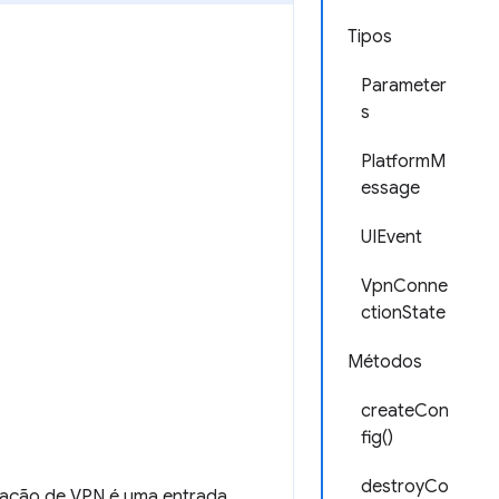
Tipos
Parameter
s
PlatformM
essage
UIEvent
VpnConne
ctionState
Métodos
createCon
fig()
destroyCo
ração de VPN é uma entrada