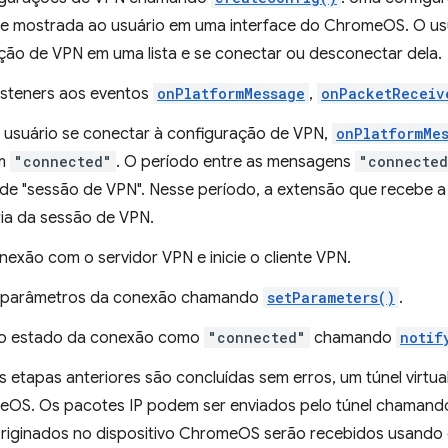
te mostrada ao usuário em uma interface do ChromeOS. O us
ção de VPN em uma lista e se conectar ou desconectar dela.
listeners aos eventos
onPlatformMessage
,
onPacketReceiv
usuário se conectar à configuração de VPN,
onPlatformMe
m
"connected"
. O período entre as mensagens
"connecte
e "sessão de VPN". Nesse período, a extensão que recebe 
ria da sessão de VPN.
onexão com o servidor VPN e inicie o cliente VPN.
s parâmetros da conexão chamando
setParameters()
.
 o estado da conexão como
"connected"
chamando
notif
etapas anteriores são concluídas sem erros, um túnel virtual
OS. Os pacotes IP podem ser enviados pelo túnel chaman
riginados no dispositivo ChromeOS serão recebidos usando