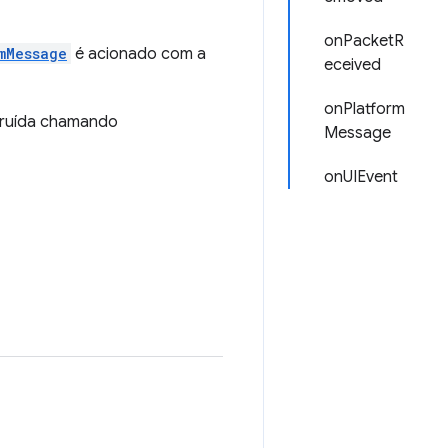
onPacketR
mMessage
é acionado com a
eceived
onPlatform
struída chamando
Message
onUIEvent