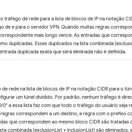
 o tráfego de rede para a lista de blocos de IP na notação C
ego de e para o servidor VPN. Quando muitas regras correspo
correspondente mais longo vence. As entradas que corres
mo duplicadas. Esses duplicados na lista combinada (exclusion
 entrada duplicada exata que será eliminada não é definida.
o de rede na lista de blocos de IP na notação CIDR para o tú
igurar um túnel dividido. Por padrão, nenhum tráfego é direc
0/0" a essa lista faz com que todo o tráfego do usuário seja r
regras correspondem a um destino, a regra com o prefixo c
adas que correspondem ao mesmo bloco CIDR são tratadas 
ista combinada (exclusionList + inclusionList) são eliminados,