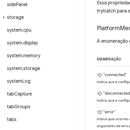
Essa proprieda
side
Panel
try/catch para
storage
Platform
Me
system
.
cpu
A enumeração é 
system
.
display
system
.
memory
ENUMERAÇÃO
system
.
storage
"connected"
system
Log
Indica que a config
"disconnected
tab
Capture
Indica que a config
tab
Groups
"error"
tabs
Indica que ocorreu 
argumento de erro 