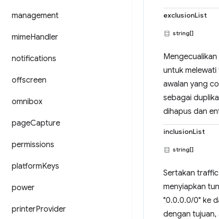
management
exclusionList
string[]
mime
Handler
Mengecualikan t
notifications
untuk melewati 
offscreen
awalan yang co
sebagai duplika
omnibox
dihapus dan ent
page
Capture
inclusionList
permissions
string[]
platform
Keys
Sertakan traffi
menyiapkan tunn
power
"0.0.0.0/0" ke 
printer
Provider
dengan tujuan,