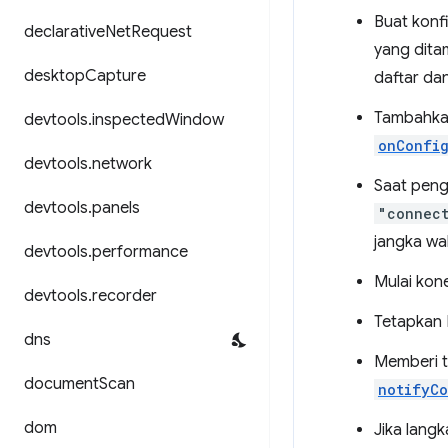
Buat konf
declarative
Net
Request
yang dita
desktop
Capture
daftar da
Tambahka
devtools
.
inspected
Window
onConfi
devtools
.
network
Saat peng
devtools
.
panels
"connec
jangka wak
devtools
.
performance
Mulai kone
devtools
.
recorder
Tetapkan
dns
Memberi t
document
Scan
notifyC
dom
Jika langk