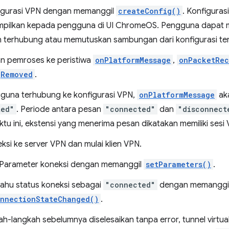
igurasi VPN dengan memanggil
createConfig()
. Konfiguras
mpilkan kepada pengguna di UI ChromeOS. Pengguna dapat me
n terhubung atau memutuskan sambungan dari konfigurasi te
n pemroses ke peristiwa
onPlatformMessage
,
onPacketRec
gRemoved
.
guna terhubung ke konfigurasi VPN,
onPlatformMessage
ak
ted"
. Periode antara pesan
"connected"
dan
"disconnect
tu ini, ekstensi yang menerima pesan dikatakan memiliki sesi
ksi ke server VPN dan mulai klien VPN.
 Parameter koneksi dengan memanggil
setParameters()
.
ahu status koneksi sebagai
"connected"
dengan memanggi
onnectionStateChanged()
.
ah-langkah sebelumnya diselesaikan tanpa error, tunnel virtua