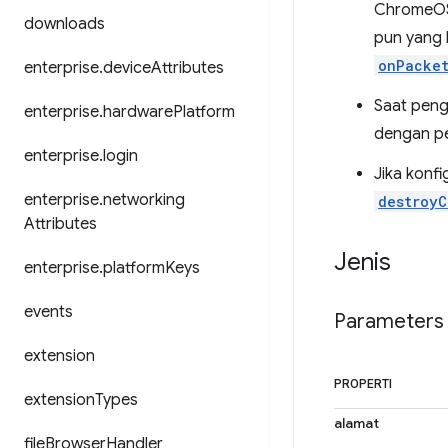
ChromeOS.
downloads
pun yang 
onPacke
enterprise
.
device
Attributes
Saat peng
enterprise
.
hardware
Platform
dengan p
enterprise
.
login
Jika konf
enterprise
.
networking
destroyC
Attributes
Jenis
enterprise
.
platform
Keys
events
Parameters
extension
PROPERTI
extension
Types
alamat
file
Browser
Handler