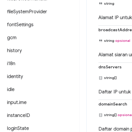
string
file
System
Provider
Alamat IP untuk
font
Settings
broadcastAddre
gcm
string
opsional
history
Alamat siaran u
i18n
dnsServers
identity
string[]
idle
Daftar IP untuk
input
.
ime
domainSearch
instance
ID
string[]
opsiona
login
State
Daftar domain p