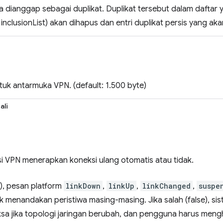
 dianggap sebagai duplikat. Duplikat tersebut dalam daftar
+ inclusionList) akan dihapus dan entri duplikat persis yang ak
uk antarmuka VPN. (default: 1.500 byte)
ali
i VPN menerapkan koneksi ulang otomatis atau tidak.
e), pesan platform
linkDown
,
linkUp
,
linkChanged
,
suspe
k menandakan peristiwa masing-masing. Jika salah (false), s
sa jika topologi jaringan berubah, dan pengguna harus men