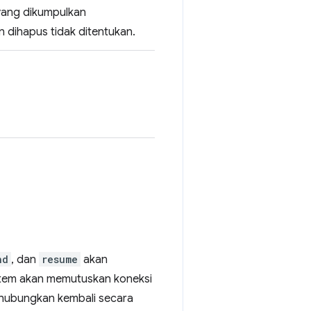
 yang dikumpulkan
an dihapus tidak ditentukan.
nd
, dan
resume
akan
istem akan memutuskan koneksi
ghubungkan kembali secara