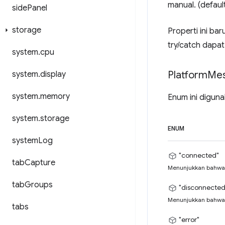
manual. (default
side
Panel
storage
Properti ini ba
try/catch dapa
system
.
cpu
Platform
Me
system
.
display
system
.
memory
Enum ini diguna
system
.
storage
ENUM
system
Log
"connected"
tab
Capture
Menunjukkan bahwa 
tab
Groups
"disconnected
Menunjukkan bahwa 
tabs
"error"