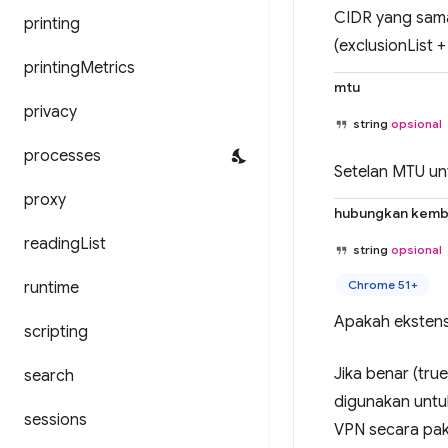
CIDR yang sama
printing
(exclusionList 
printing
Metrics
mtu
privacy
string
opsional
processes
Setelan MTU unt
proxy
hubungkan kemb
reading
List
string
opsional
Chrome 51+
runtime
Apakah ekstens
scripting
Jika benar (tru
search
digunakan untu
sessions
VPN secara pak