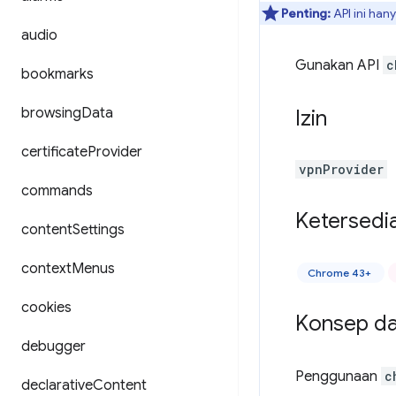
Penting:
API ini han
audio
Gunakan API
c
bookmarks
browsing
Data
Izin
certificate
Provider
vpnProvider
commands
Ketersedi
content
Settings
context
Menus
Chrome 43+
cookies
Konsep d
debugger
Penggunaan
c
declarative
Content