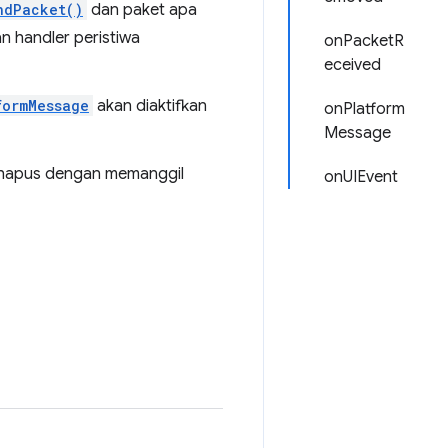
ndPacket()
dan paket apa
 handler peristiwa
onPacketR
eceived
formMessage
akan diaktifkan
onPlatform
Message
 dihapus dengan memanggil
onUIEvent