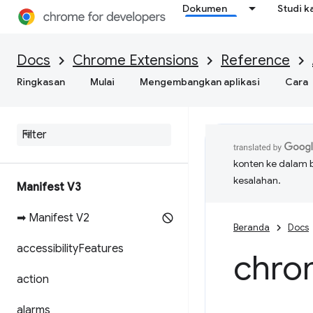
Dokumen
Studi k
Docs
Chrome Extensions
Reference
Ringkasan
Mulai
Mengembangkan aplikasi
Cara
konten ke dalam 
kesalahan.
Manifest V3
➡ Manifest V2
Beranda
Docs
accessibility
Features
chro
action
alarms