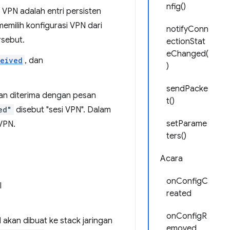
nfig()
i VPN adalah entri persisten
milih konfigurasi VPN dari
notifyConn
rsebut.
ectionStat
eChanged(
eived
, dan
)
sendPacke
an diterima dengan pesan
t()
ed"
disebut "sesi VPN". Dalam
setParame
 VPN.
ters()
Acara
onConfigC
l
reated
onConfigR
l akan dibuat ke stack jaringan
emoved