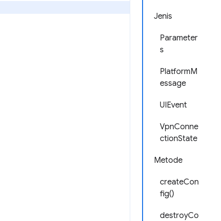
Jenis
Parameter
s
PlatformM
essage
UIEvent
VpnConne
ctionState
Metode
createCon
fig()
destroyCo