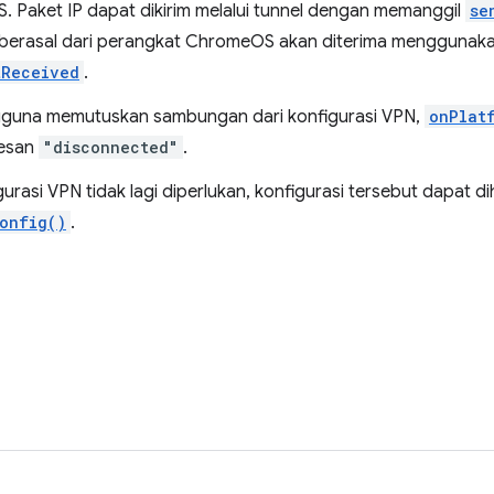
 Paket IP dapat dikirim melalui tunnel dengan memanggil
se
berasal dari perangkat ChromeOS akan diterima menggunakan
tReceived
.
guna memutuskan sambungan dari konfigurasi VPN,
onPlat
esan
"disconnected"
.
igurasi VPN tidak lagi diperlukan, konfigurasi tersebut dapat
onfig()
.