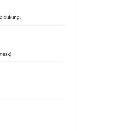
 didukung.
 mask)