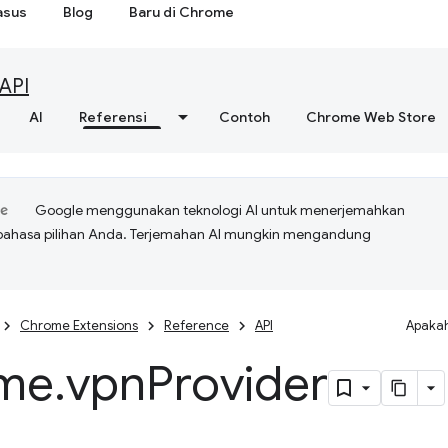
asus
Blog
Baru di Chrome
API
AI
Referensi
Contoh
Chrome Web Store
Google menggunakan teknologi AI untuk menerjemahkan
bahasa pilihan Anda. Terjemahan AI mungkin mengandung
Chrome Extensions
Reference
API
Apakah
me
.
vpn
Provider