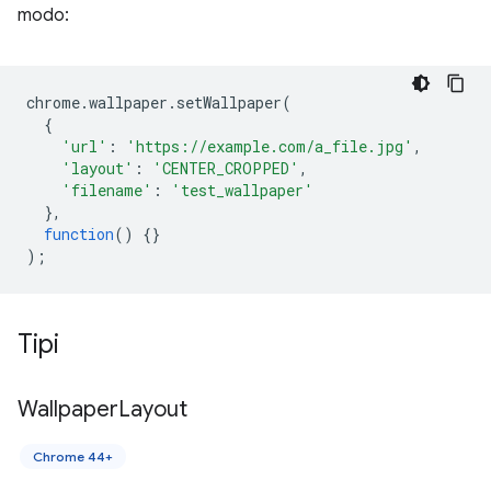
modo:
chrome
.
wallpaper
.
setWallpaper
(
{
'url'
:
'https://example.com/a_file.jpg'
,
'layout'
:
'CENTER_CROPPED'
,
'filename'
:
'test_wallpaper'
},
function
()
{}
);
Tipi
Wallpaper
Layout
Chrome 44+