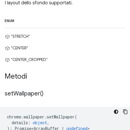
I layout dello sfondo supportati.
ENUM
"STRETCH"
"CENTER"
"CENTER_CROPPED"
Metodi
set
Wallpaper(
)
chrome
.
wallpaper
.
setWallpaper
(
details
:
object
,
)
:
Promise<ArrayBuffer
|
undefined
>