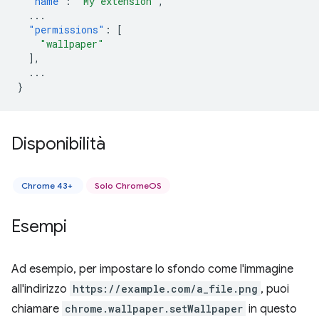
"name"
:
"My extension"
,
...
"permissions"
:
[
"wallpaper"
],
...
}
Disponibilità
Chrome 43+
Solo ChromeOS
Esempi
Ad esempio, per impostare lo sfondo come l'immagine
all'indirizzo
https://example.com/a_file.png
, puoi
chiamare
chrome.wallpaper.setWallpaper
in questo