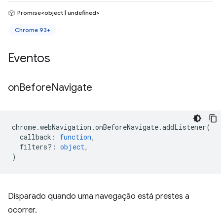
Promise<object | undefined>
Chrome 93+
Eventos
on
Before
Navigate
chrome
.
webNavigation
.
onBeforeNavigate
.
addListener
(
callback
:
function
,
filters?
:
object
,
)
Disparado quando uma navegação está prestes a
ocorrer.