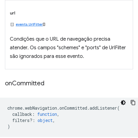
url
events.UrlFilter
[]
Condições que o URL de navegação precisa
atender. Os campos "schemes" e "ports" de UrlFilter
são ignorados para esse evento.
on
Committed
chrome
.
webNavigation
.
onCommitted
.
addListener
(
callback
:
function
,
filters?
:
object
,
)