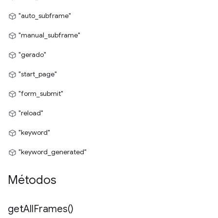
"auto_subframe"
"manual_subframe"
"gerado"
"start_page"
"form_submit"
"reload"
"keyword"
"keyword_generated"
Métodos
get
All
Frames(
)