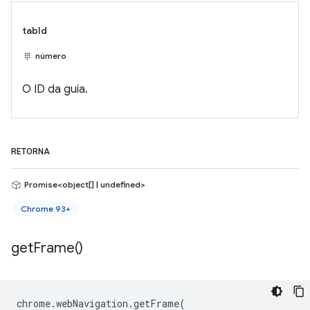
tabId
número
O ID da guia.
RETORNA
Promise<object[] | undefined>
Chrome 93+
get
Frame(
)
chrome
.
webNavigation
.
getFrame
(