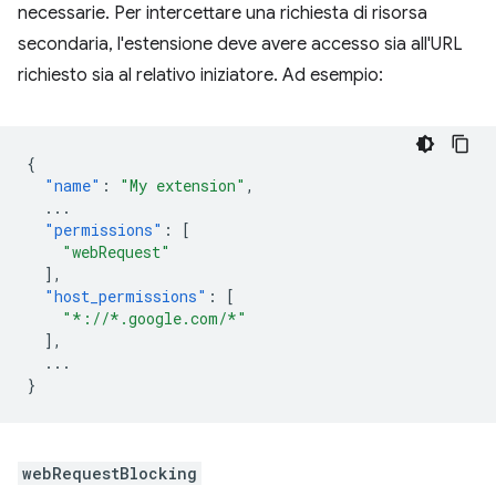
necessarie. Per intercettare una richiesta di risorsa
secondaria, l'estensione deve avere accesso sia all'URL
richiesto sia al relativo iniziatore. Ad esempio:
{
"name"
:
"My extension"
,
...
"permissions"
:
[
"webRequest"
],
"host_permissions"
:
[
"*://*.google.com/*"
],
...
}
webRequestBlocking