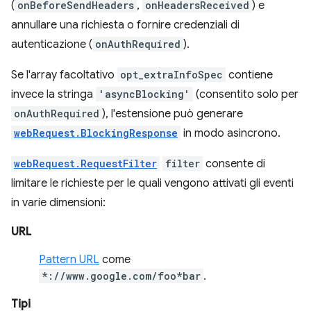
(
onBeforeSendHeaders
,
onHeadersReceived
) e
annullare una richiesta o fornire credenziali di
autenticazione (
onAuthRequired
).
Se l'array facoltativo
opt_extraInfoSpec
contiene
invece la stringa
'asyncBlocking'
(consentito solo per
onAuthRequired
), l'estensione può generare
webRequest.BlockingResponse
in modo asincrono.
webRequest.RequestFilter
filter
consente di
limitare le richieste per le quali vengono attivati gli eventi
in varie dimensioni:
URL
Pattern URL
come
*://www.google.com/foo*bar
.
Tipi