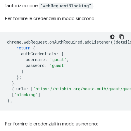
l'autorizzazione
"webRequestBlocking"
.
Per fornire le credenziali in modo sincrono:
chrome
.
webRequest
.
onAuthRequired
.
addListener
((
detail
return
{
authCredentials
:
{
username
:
'guest'
,
password
:
'guest'
}
};
},
{
urls
:
[
'https://httpbin.org/basic-auth/guest/gue
[
'blocking'
]
);
Per fornire le credenziali in modo asincrono: