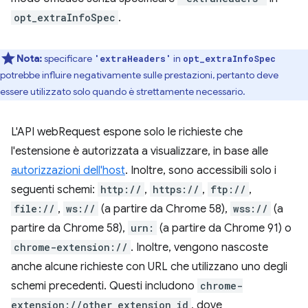
opt_extraInfoSpec
.
Nota:
specificare
in
'extraHeaders'
opt_extraInfoSpec
potrebbe influire negativamente sulle prestazioni, pertanto deve
essere utilizzato solo quando è strettamente necessario.
L'API webRequest espone solo le richieste che
l'estensione è autorizzata a visualizzare, in base alle
autorizzazioni dell'host
. Inoltre, sono accessibili solo i
seguenti schemi:
http://
,
https://
,
ftp://
,
file://
,
ws://
(a partire da Chrome 58),
wss://
(a
partire da Chrome 58),
urn:
(a partire da Chrome 91) o
chrome-extension://
. Inoltre, vengono nascoste
anche alcune richieste con URL che utilizzano uno degli
schemi precedenti. Questi includono
chrome-
extension://other_extension_id
, dove