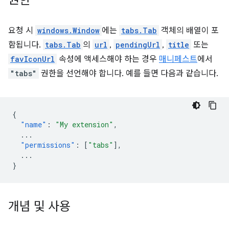
권한
요청 시
windows.Window
에는
tabs.Tab
객체의 배열이 포
함됩니다.
tabs.Tab
의
url
,
pendingUrl
,
title
또는
favIconUrl
속성에 액세스해야 하는 경우
매니페스트
에서
"tabs"
권한을 선언해야 합니다. 예를 들면 다음과 같습니다.
{
"name"
:
"My extension"
,
...
"permissions"
:
[
"tabs"
],
...
}
개념 및 사용