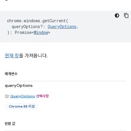
chrome
.
windows
.
getCurrent
(
queryOptions?
:
QueryOptions
,
)
:
Promise<
Window
>
현재 창
을 가져옵니다.
매개변수
queryOptions
QueryOptions
선택사항
Chrome 88 이상
반환 값