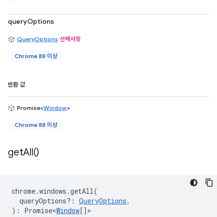
queryOptions
QueryOptions
선택사항
Chrome 88 이상
반환 값
Promise<
Window
>
Chrome 88 이상
get
All(
)
chrome
.
windows
.
getAll
(
queryOptions?
:
QueryOptions
,
)
:
Promise<
Window
[]
>