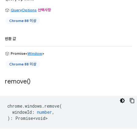
QueryOptions
선택사항
Chrome 88 이상
반환 값
Promise<
Window
>
Chrome 88 이상
remove(
)
chrome
.
windows
.
remove
(
windowId
:
number
,
)
:
Promise<void>