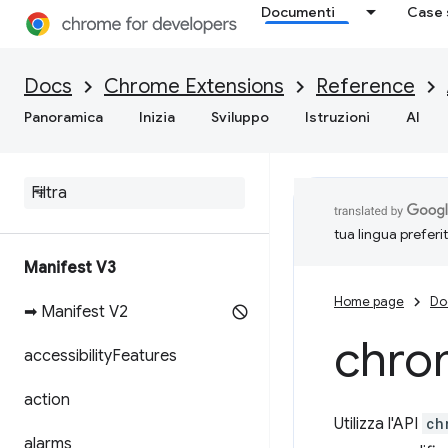
Documenti
Case 
Docs
Chrome Extensions
Reference
Panoramica
Inizia
Sviluppo
Istruzioni
AI
tua lingua preferi
Manifest V3
Home page
Do
➡ Manifest V2
chro
accessibility
Features
action
Utilizza l'API
ch
alarms