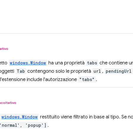
ativo
getto
windows.Window
ha una proprietà
tabs
che contiene un
 oggetti
Tab
contengono solo le proprietà
url
,
pendingUrl
ll'estensione include l'autorizzazione
"tabs"
.
acoltativo
l
windows.Window
restituito viene filtrato in base al tipo. Se no
'normal', 'popup']
.