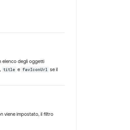
 elenco degli oggetti
,
title
e
favIconUrl
se il
n viene impostato, il filtro