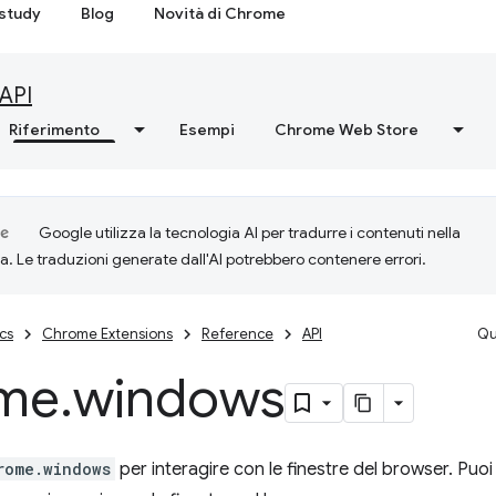
study
Blog
Novità di Chrome
API
Riferimento
Esempi
Chrome Web Store
Google utilizza la tecnologia AI per tradurre i contenuti nella
ta. Le traduzioni generate dall'AI potrebbero contenere errori.
cs
Chrome Extensions
Reference
API
Qu
me
.
windows
rome.windows
per interagire con le finestre del browser. Puoi