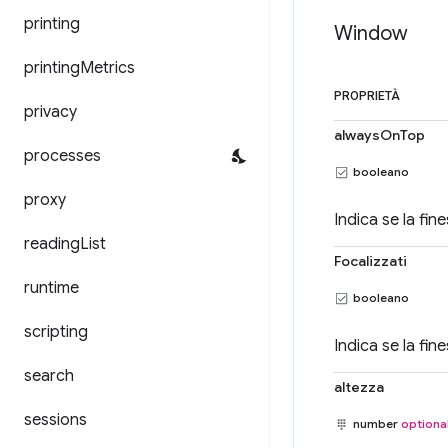
printing
Window
printing
Metrics
PROPRIETÀ
privacy
alwaysOnTop
processes
booleano
proxy
Indica se la fi
reading
List
Focalizzati
runtime
booleano
scripting
Indica se la fin
search
altezza
sessions
number
optiona