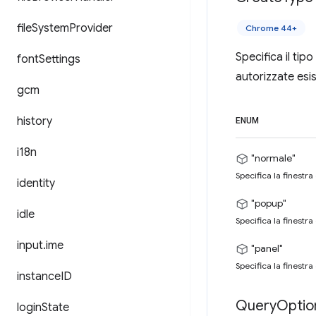
file
System
Provider
Chrome 44+
Specifica il tip
font
Settings
autorizzate esi
gcm
history
ENUM
i18n
"normale"
Specifica la finestr
identity
"popup"
idle
Specifica la finestr
input
.
ime
"panel"
Specifica la finestr
instance
ID
Query
Optio
login
State