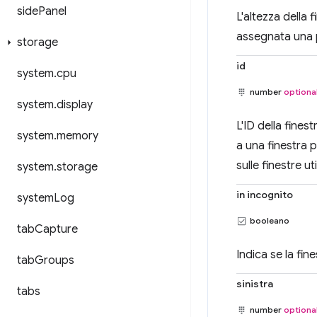
side
Panel
L'altezza della 
assegnata una 
storage
id
system
.
cpu
number
optiona
system
.
display
L'ID della fines
system
.
memory
a una finestra
sulle finestre ut
system
.
storage
in incognito
system
Log
booleano
tab
Capture
Indica se la fin
tab
Groups
sinistra
tabs
number
optiona