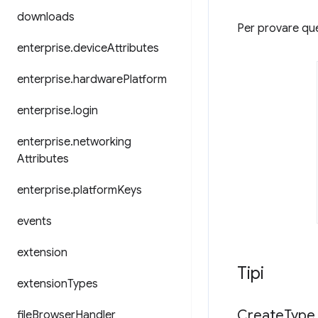
downloads
Per provare ques
enterprise
.
device
Attributes
enterprise
.
hardware
Platform
enterprise
.
login
enterprise
.
networking
Attributes
enterprise
.
platform
Keys
events
extension
Tipi
extension
Types
Create
Type
file
Browser
Handler