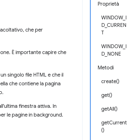
Proprietà
WINDOW_I
D_CURREN
acoltativo, che per
T
WINDOW_I
zione. È importante capire che
D_NONE
Metodi
n singolo file HTML e che il
create()
uella che contiene la pagina
o.
get()
ll'ultima finestra attiva. In
getAll()
er le pagine in background.
getCurrent
()