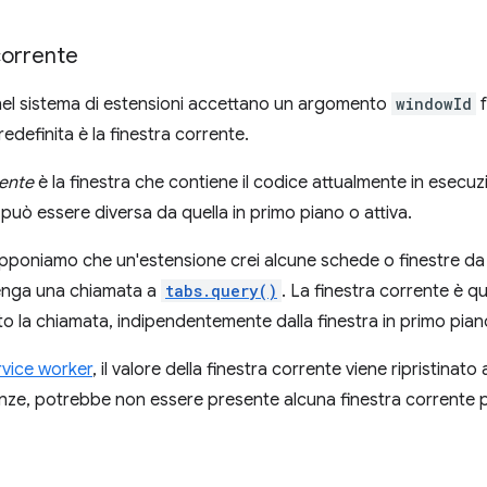
corrente
nel sistema di estensioni accettano un argomento
windowId
f
edefinita è la finestra corrente.
rente
è la finestra che contiene il codice attualmente in esecu
 può essere diversa da quella in primo piano o attiva.
poniamo che un'estensione crei alcune schede o finestre da u
enga una chiamata a
tabs.query()
. La finestra corrente è q
to la chiamata, indipendentemente dalla finestra in primo pian
rvice worker
, il valore della finestra corrente viene ripristinato a
nze, potrebbe non essere presente alcuna finestra corrente p