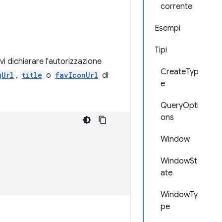
corrente
Esempi
Tipi
vi dichiarare l'autorizzazione
CreateTyp
gUrl
,
title
o
favIconUrl
di
e
QueryOpti
ons
Window
WindowSt
ate
WindowTy
pe