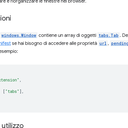
re e riorganizzare le finestre nel browser.
ioni
n
windows.Window
contiene un array di oggetti
tabs.Tab
. De
ifest
se hai bisogno di accedere alle proprietà
url
,
pendin
 esempio:
xtension"
,
:
[
"tabs"
],
 utilizzo