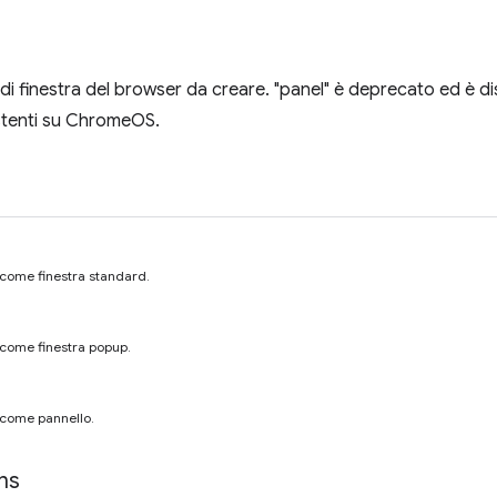
o di finestra del browser da creare. "panel" è deprecato ed è di
stenti su ChromeOS.
a come finestra standard.
a come finestra popup.
a come pannello.
ns