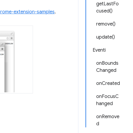
getLastFo
cused()
rome-extension-samples
.
remove()
update()
Eventi
onBounds
Changed
onCreated
onFocusC
hanged
onRemove
d