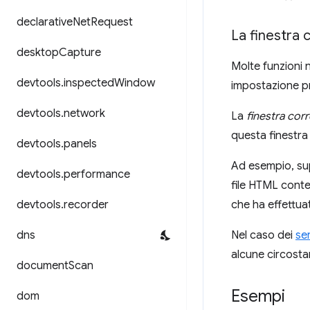
declarative
Net
Request
La finestra 
desktop
Capture
Molte funzioni 
devtools
.
inspected
Window
impostazione pr
devtools
.
network
La
finestra cor
questa finestra
devtools
.
panels
Ad esempio, sup
devtools
.
performance
file HTML cont
devtools
.
recorder
che ha effettua
dns
Nel caso dei
se
alcune circosta
document
Scan
Esempi
dom