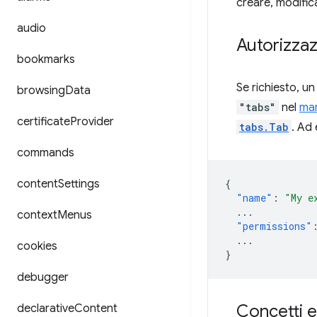
creare, modifica
audio
Autorizzaz
bookmarks
Se richiesto, u
browsing
Data
"tabs"
nel
man
certificate
Provider
tabs.Tab
. Ad
commands
content
Settings
{
"name"
:
"My e
...
context
Menus
"permissions"
...
cookies
}
debugger
Concetti e
declarative
Content