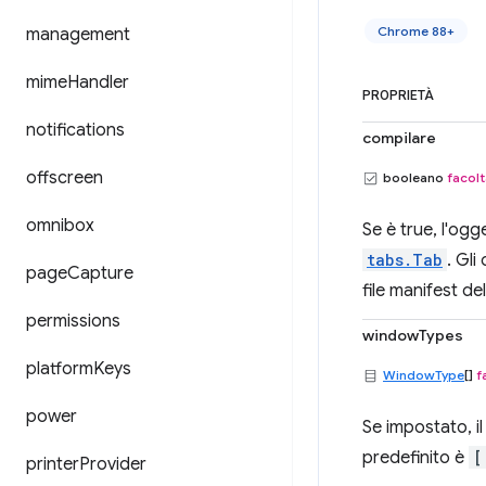
Chrome 88+
management
mime
Handler
PROPRIETÀ
notifications
compilare
offscreen
booleano
facolt
omnibox
Se è true, l'og
tabs.Tab
. Gli
page
Capture
file manifest de
permissions
windowTypes
platform
Keys
WindowType
[]
f
power
Se impostato, i
predefinito è
[
printer
Provider