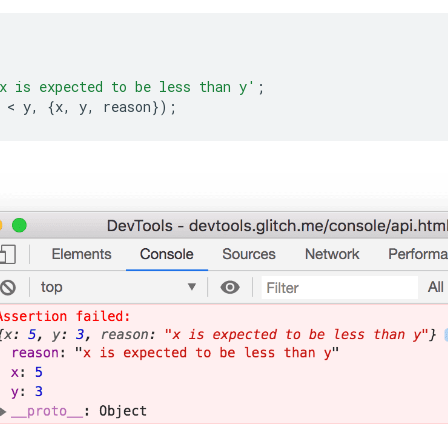
x is expected to be less than y'
;
 < 
y
,
{
x
,
y
,
reason
});