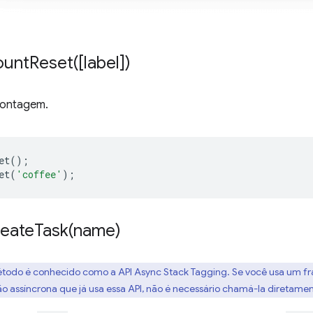
ountReset(
[label])
contagem.
et
();
et
(
'coffee'
);
reateTask(
name)
étodo é conhecido como a API Async Stack Tagging. Se você usa um 
assíncrona que já usa essa API, não é necessário chamá-la diretamen