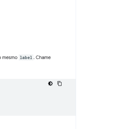
 o mesmo
label
. Chame