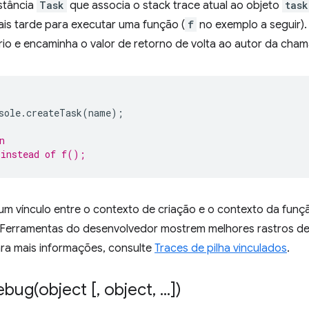
stância
Task
que associa o stack trace atual ao objeto
task
is tarde para executar uma função (
f
no exemplo a seguir)
rio e encaminha o valor de retorno de volta ao autor da cha
sole
.
createTask
(
name
);
n
 instead of f();
m vínculo entre o contexto de criação e o contexto da funçã
 Ferramentas do desenvolvedor mostrem melhores rastros de
ara mais informações, consulte
Traces de pilha vinculados
.
ebug(
object [
,
object
,
.
.
.
])