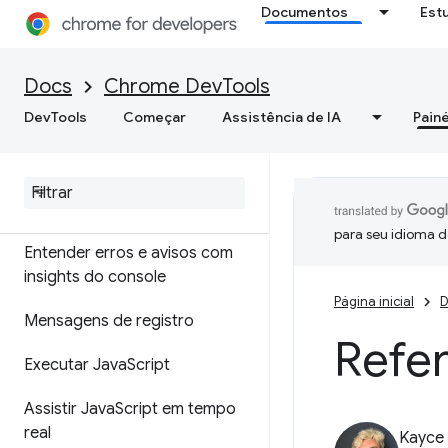
Visão geral
Documentos
Est
DOM
Docs
Chrome DevTools
CSS
DevTools
Começar
Assistência de IA
Painé
Console
Visão geral
para seu idioma d
Entender erros e avisos com
insights do console
Página inicial
D
Mensagens de registro
Refe
Executar Java
Script
Assistir Java
Script em tempo
real
Kayce