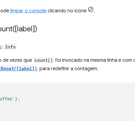
pode
limpar o console
clicando no ícone
.
ount(
[label])
o
:
Info
o de vezes que
count()
foi invocado na mesma linha e com
tReset([label])
para redefinir a contagem.
;
offee'
);
;
;