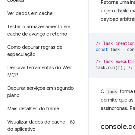
cookies
Retorna uma in
objeto
task
ma
Ver dados em cache
payload arbitrá
Testar o armazenamento em
cache de avanço e retorno
// Task creation
Como depurar regras de
const
task
=
con
especulação
// Task executio
task
.
run
(
f
);
//
Depurar ferramentas do Web
MCP
Depurar serviços em segundo
O
task
forma u
plano
permite que as
assíncronas. P
Mais detalhes do frame
Visualizar dados do cache
console
.
d
do aplicativo