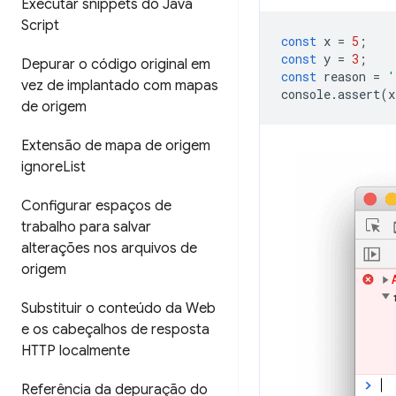
Executar snippets do Java
Script
const
x
=
5
;
const
y
=
3
;
Depurar o código original em
const
reason
=
'
vez de implantado com mapas
console
.
assert
(
x
de origem
Extensão de mapa de origem
ignore
List
Configurar espaços de
trabalho para salvar
alterações nos arquivos de
origem
Substituir o conteúdo da Web
e os cabeçalhos de resposta
HTTP localmente
Referência da depuração do