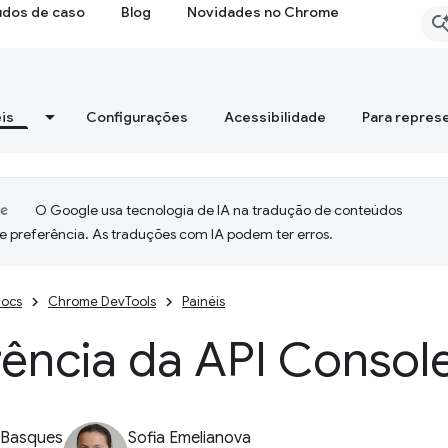
udos de caso
Blog
Novidades no Chrome
is
Configurações
Acessibilidade
Para repres
O Google usa tecnologia de IA na tradução de conteúdos
e preferência. As traduções com IA podem ter erros.
ocs
Chrome DevTools
Painéis
rência da API Consol
 Basques
Sofia Emelianova