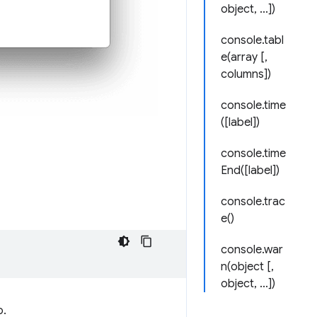
object, ...])
console.tabl
e(array [,
columns])
console.time
([label])
console.time
End([label])
console.trac
e()
console.war
n(object [,
object, ...])
o.