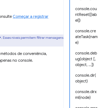
console.cou
ntReset([lab
onsulte
Começar a registrar
el])
console.cre
ateTask(nam
. Esses níveis permitem filtrar mensagens
*
e)
console.deb
 métodos de conveniência,
ug(object [,
 apenas no console.
object, ...])
console.dir(
object)
console.dirx
ml(node)