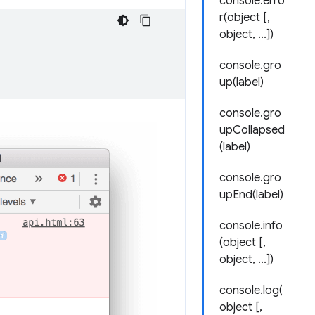
console.erro
r(object [,
object, ...])
console.gro
up(label)
console.gro
upCollapsed
(label)
console.gro
upEnd(label)
console.info
(object [,
object, ...])
console.log(
object [,