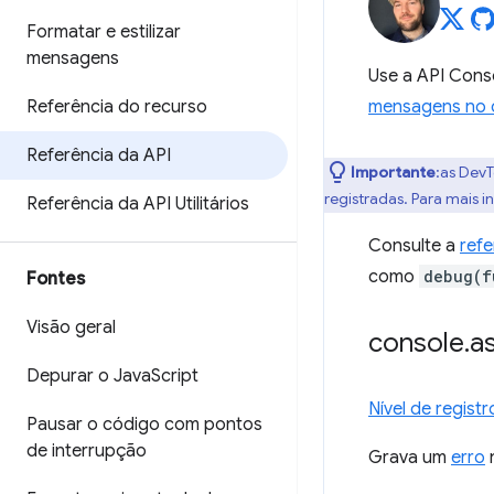
Formatar e estilizar
mensagens
Use a API Cons
Referência do recurso
mensagens no 
Referência da API
Importante
:as Dev
registradas. Para mais 
Referência da API Utilitários
Consulte a
refe
como
debug(f
Fontes
Visão geral
console
.
as
Depurar o Java
Script
Nível de registr
Pausar o código com pontos
de interrupção
Grava um
erro