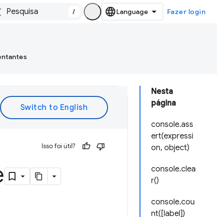
/
Fazer login
entantes
Nesta
página
console.ass
ert(expressi
Isso foi útil?
on, object)
e
console.clea
r()
console.cou
nt([label])