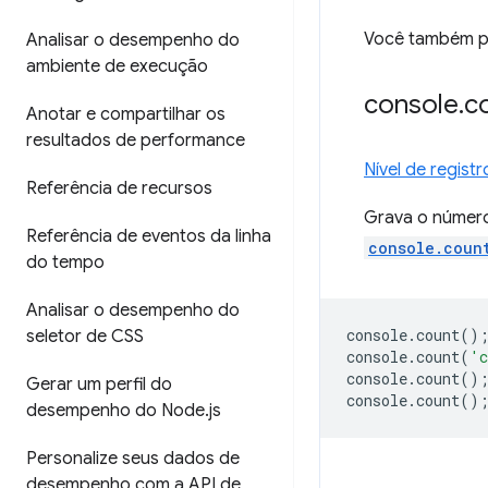
Você também 
Analisar o desempenho do
ambiente de execução
console
.
c
Anotar e compartilhar os
resultados de performance
Nível de registr
Referência de recursos
Grava o númer
Referência de eventos da linha
console.coun
do tempo
Analisar o desempenho do
console
.
count
()
seletor de CSS
console
.
count
(
'c
console
.
count
()
Gerar um perfil do
console
.
count
()
desempenho do Node
.
js
Personalize seus dados de
desempenho com a API de