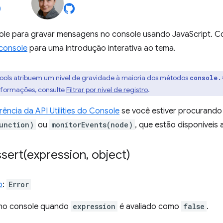
ole para gravar mensagens no console usando JavaScript. C
console
para uma introdução interativa ao tema.
Tools atribuem um nível de gravidade à maioria dos métodos
console.
informações, consulte
Filtrar por nível de registro
.
rência da API Utilities do Console
se você estiver procurando
unction)
ou
monitorEvents(node)
, que estão disponíveis
sert(
expression
,
object)
o
:
Error
no console quando
expression
é avaliado como
false
.