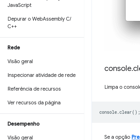
Java
Script
Depurar o Web
Assembly C
/
C++
Rede
Visão geral
console
.
cl
Inspecionar atividade de rede
Limpa o consol
Referência de recursos
Ver recursos da página
console
.
clear
()
Desempenho
Se a opção
Pre
Visão geral