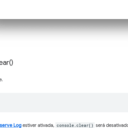
ear(
)
e.
;
serve Log
estiver ativada,
console.clear()
será desativad