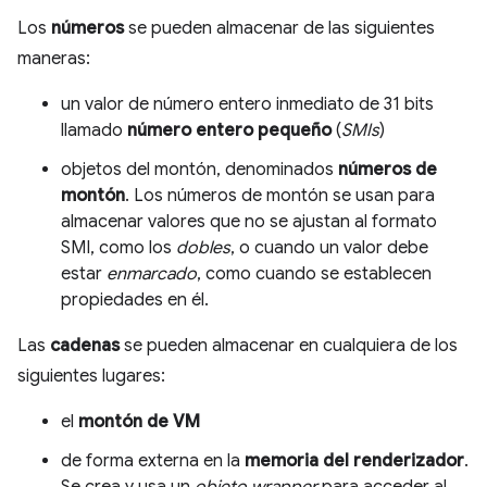
Los
números
se pueden almacenar de las siguientes
maneras:
un valor de número entero inmediato de 31 bits
llamado
número entero pequeño
(
SMIs
)
objetos del montón, denominados
números de
montón
. Los números de montón se usan para
almacenar valores que no se ajustan al formato
SMI, como los
dobles
, o cuando un valor debe
estar
enmarcado
, como cuando se establecen
propiedades en él.
Las
cadenas
se pueden almacenar en cualquiera de los
siguientes lugares:
el
montón de VM
de forma externa en la
memoria del renderizador
.
Se crea y usa un
objeto wrapper
para acceder al