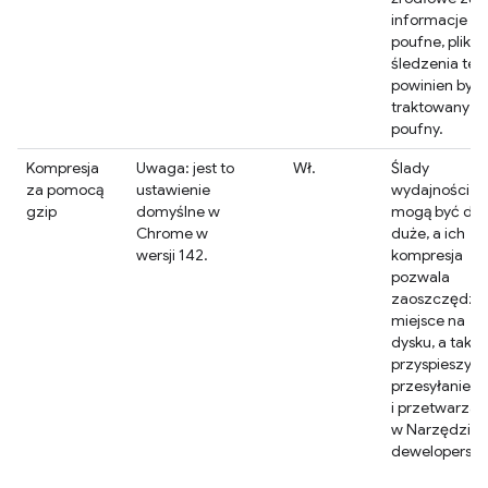
informacje
poufne, plik
śledzenia też
powinien być
traktowany ja
poufny.
Kompresja
Uwaga: jest to
Wł.
Ślady
za pomocą
ustawienie
wydajności
gzip
domyślne w
mogą być do
Chrome w
duże, a ich
wersji 142.
kompresja
pozwala
zaoszczędzi
miejsce na
dysku, a także
przyspieszyć
przesyłanie
i przetwarzan
w Narzędzia
deweloperski