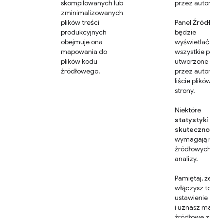
skompilowanych lub
przez autora.
zminimalizowanych
plików treści
Panel
Źródła
produkcyjnych
będzie
obejmuje ona
wyświetlać
mapowania do
wszystkie pliki
plików kodu
utworzone
źródłowego.
przez autora 
liście plików
strony.
Niektóre
statystyki
skutecznośc
wymagają m
źródłowych d
analizy.
Pamiętaj, że je
włączysz to
ustawienie
i uznasz map
źródłowe za