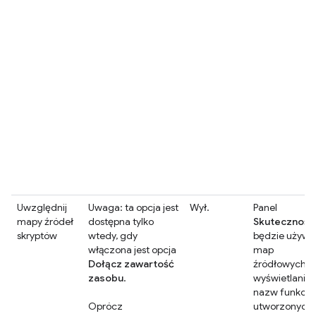
Uwzględnij
Uwaga: ta opcja jest
Wył.
Panel
mapy źródeł
dostępna tylko
Skuteczność
skryptów
wtedy, gdy
będzie używa
włączona jest opcja
map
Dołącz zawartość
źródłowych d
zasobu
.
wyświetlania
nazw funkcji
Oprócz
utworzonych