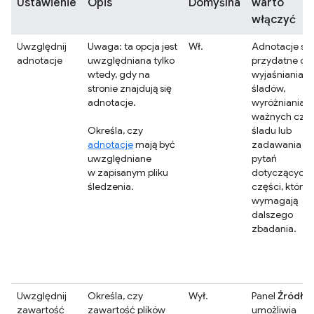
Ustawienie
Opis
Domyślna
warto
włączyć
Uwzględnij
Uwaga: ta opcja jest
Wł.
Adnotacje są
adnotacje
uwzględniana tylko
przydatne do
wtedy, gdy na
wyjaśniania
stronie znajdują się
śladów,
adnotacje.
wyróżniania
ważnych częś
Określa, czy
śladu lub
adnotacje
mają być
zadawania
uwzględniane
pytań
w zapisanym pliku
dotyczących
śledzenia.
części, które
wymagają
dalszego
zbadania.
Uwzględnij
Określa, czy
Wył.
Panel
Źródła
zawartość
zawartość plików
umożliwia