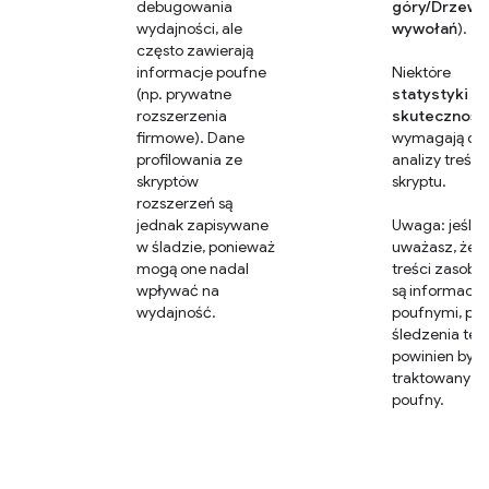
debugowania
góry/Drzewo
wydajności, ale
wywołań
).
często zawierają
informacje poufne
Niektóre
(np. prywatne
statystyki
rozszerzenia
skutecznośc
firmowe). Dane
wymagają do
profilowania ze
analizy treści
skryptów
skryptu.
rozszerzeń są
jednak zapisywane
Uwaga: jeśli
w śladzie, ponieważ
uważasz, że
mogą one nadal
treści zasob
wpływać na
są informacja
wydajność.
poufnymi, plik
śledzenia też
powinien być
traktowany ja
poufny.