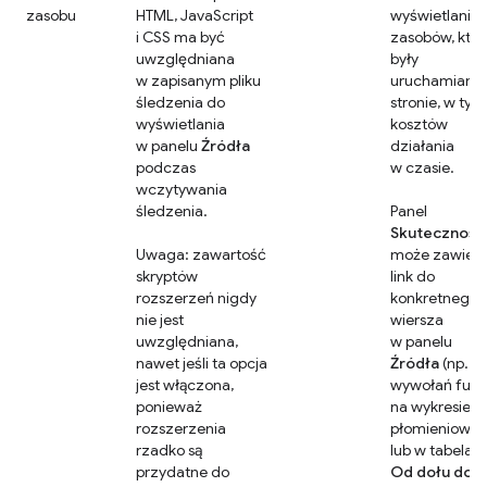
zasobu
HTML, JavaScript
wyświetlanie
i CSS ma być
zasobów, któr
uwzględniana
były
w zapisanym pliku
uruchamiane
śledzenia do
stronie, w tym
wyświetlania
kosztów
w panelu
Źródła
działania
podczas
w czasie.
wczytywania
śledzenia.
Panel
Skuteczność
Uwaga: zawartość
może zawier
skryptów
link do
rozszerzeń nigdy
konkretnego
nie jest
wiersza
uwzględniana,
w panelu
nawet jeśli ta opcja
Źródła
(np.
jest włączona,
wywołań funk
ponieważ
na wykresie
rozszerzenia
płomieniowy
rzadko są
lub w tabelac
przydatne do
Od dołu do