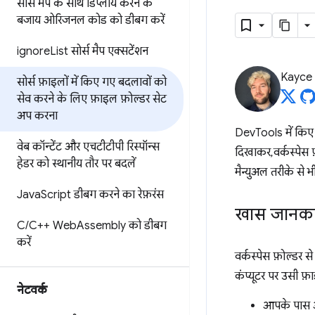
सोर्स मैप के साथ डिप्लॉय करने के
बजाय
ओरिजनल कोड को डीबग करें
ignore
List सोर्स मैप एक्सटेंशन
Kayce
सोर्स फ़ाइलों में किए गए बदलावों को
सेव करने के लिए
फ़ाइल फ़ोल्डर सेट
अप करना
DevTools में किए ग
वेब कॉन्टेंट और एचटीटीपी रिस्पॉन्स
दिखाकर, वर्कस्पे
हेडर को स्थानीय तौर पर बदलें
मैन्युअल तरीके से भ
Java
Script डीबग करने का रेफ़रंस
खास जानका
C
/
C++ Web
Assembly को डीबग
करें
वर्कस्पेस फ़ोल्डर
कंप्यूटर पर उसी फ
नेटवर्क
आपके पास अ