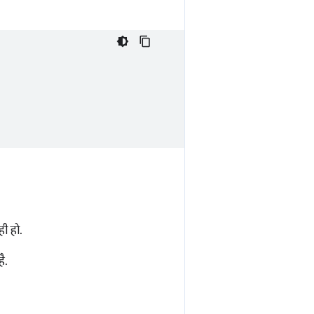
ी हो.
ै.