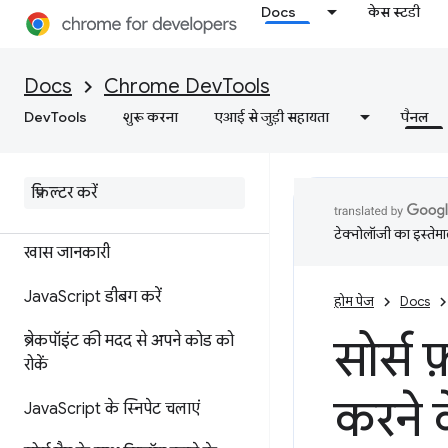
स्टाइल में बदलाव करना
Docs
केस स्टडी
सुविधा के बारे में जानकारी
Docs
Chrome DevTools
एपीआई का संदर्भ
DevTools
शुरू करना
एआई से जुड़ी सहायता
पैनल
Utilities API का रेफ़रंस
स्रोत
टेक्नोलॉजी का इस्तेमाल
खास जानकारी
Java
Script डीबग करें
होम पेज
Docs
सोर्स 
ब्रेकपॉइंट की मदद से अपने कोड को
रोकें
करने 
Java
Script के स्निपेट चलाएं