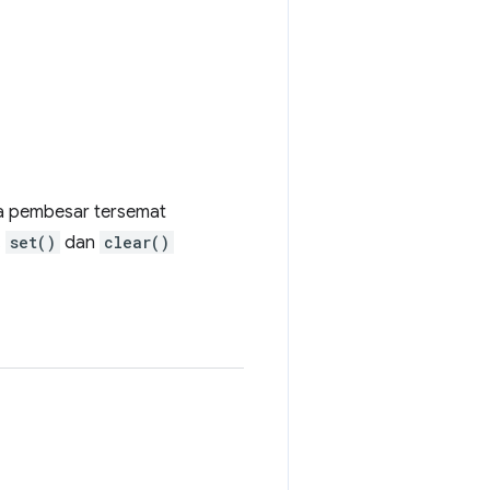
ca pembesar tersemat
.
set()
dan
clear()