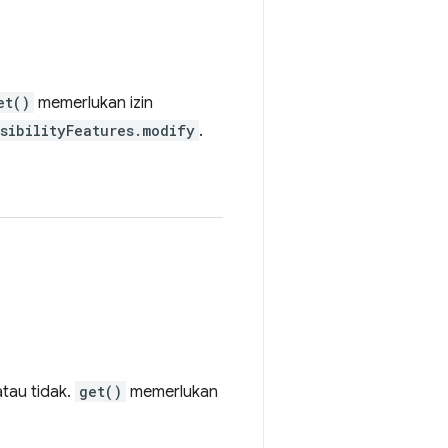
et()
memerlukan izin
sibilityFeatures.modify
.
atau tidak.
get()
memerlukan