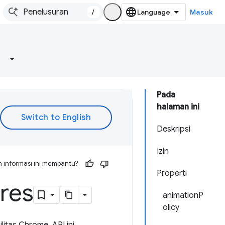
/
Masuk
Pada
halaman ini
Deskripsi
Izin
 informasi ini membantu?
Properti
res
animationP
olicy