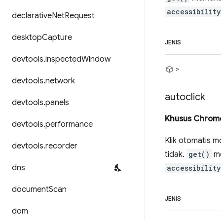
accessibilit
declarative
Net
Request
desktop
Capture
JENIS
devtools
.
inspected
Window
>
devtools
.
network
autoclick
devtools
.
panels
Khusus Chrom
devtools
.
performance
Klik otomatis m
devtools
.
recorder
tidak.
get()
me
dns
accessibilit
document
Scan
JENIS
dom