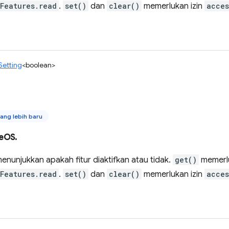
yFeatures.read
.
set()
dan
clear()
memerlukan izin
acces
Setting
<boolean>
ang lebih baru
eOS.
 menunjukkan apakah fitur diaktifkan atau tidak.
get()
memerlu
yFeatures.read
.
set()
dan
clear()
memerlukan izin
acces