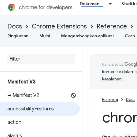
Dokumen
Studi k
Docs
Chrome Extensions
Reference
Ringkasan
Mulai
Mengembangkan aplikasi
Cara
konten ke dalam 
kesalahan.
Manifest V3
➡ Manifest V2
Beranda
Docs
accessibility
Features
chro
action
alarms
chro