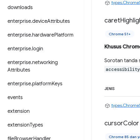
types.Chrome
downloads
caret
Highlig
enterprise
.
device
Attributes
Chrome 51+
enterprise
.
hardware
Platform
Khusus Chrom
enterprise
.
login
Sorotan tanda s
enterprise
.
networking
accessibilit
Attributes
enterprise
.
platform
Keys
JENIS
events
types.Chrome
extension
cursor
Color
extension
Types
Chrome 85 dan ya
file
Browser
Handler