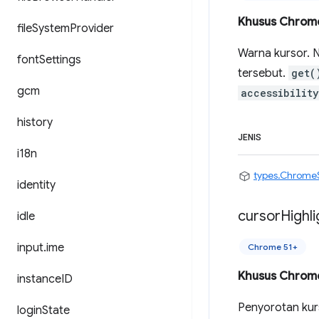
Khusus Chrom
file
System
Provider
Warna kursor. N
font
Settings
tersebut.
get(
gcm
accessibilit
history
JENIS
i18n
types.Chrome
identity
cursor
Highli
idle
input
.
ime
Chrome 51+
Khusus Chrom
instance
ID
Penyorotan kurs
login
State