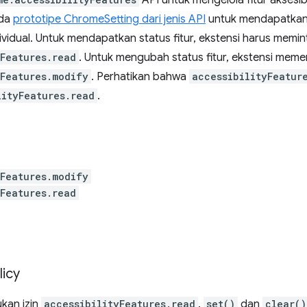
API untuk mengelola fitur aksesibi
ada
prototipe ChromeSetting dari jenis API
untuk mendapatkan 
dividual. Untuk mendapatkan status fitur, ekstensi harus memint
yFeatures.read
. Untuk mengubah status fitur, ekstensi memer
yFeatures.modify
. Perhatikan bahwa
accessibilityFeatur
lityFeatures.read
.
yFeatures.modify
yFeatures.read
licy
kan izin
accessibilityFeatures.read
.
set()
dan
clear()