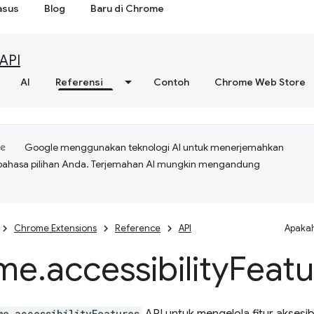
asus
Blog
Baru di Chrome
API
AI
Referensi
Contoh
Chrome Web Store
Google menggunakan teknologi AI untuk menerjemahkan
bahasa pilihan Anda. Terjemahan AI mungkin mengandung
Chrome Extensions
Reference
API
Apakah
me
.
accessibility
Featu
me.accessibilityFeatures