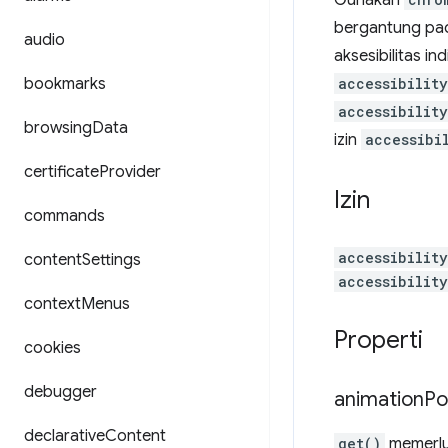
Gunakan
bergantung p
audio
aksesibilitas in
bookmarks
accessibilit
accessibilit
browsing
Data
izin
accessibi
certificate
Provider
Izin
commands
accessibilit
content
Settings
accessibilit
context
Menus
Properti
cookies
debugger
animation
Po
declarative
Content
get()
memerlu