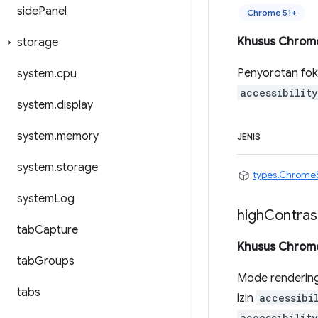
side
Panel
Chrome 51+
Khusus Chrom
storage
Penyorotan foku
system
.
cpu
accessibilit
system
.
display
system
.
memory
JENIS
system
.
storage
types.Chrome
system
Log
high
Contras
tab
Capture
Khusus Chrom
tab
Groups
Mode rendering 
tabs
izin
accessibi
accessibilit