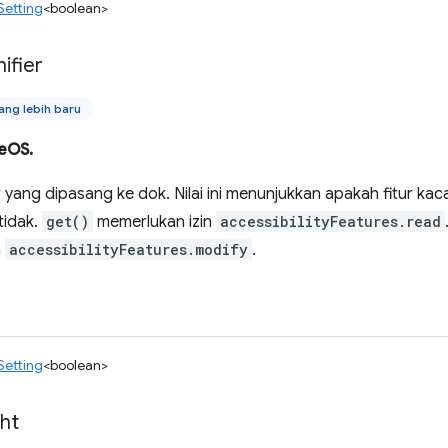
Setting
<boolean>
ifier
ng lebih baru
eOS.
yang dipasang ke dok. Nilai ini menunjukkan apakah fitur ka
tidak.
get()
memerlukan izin
accessibilityFeatures.read
n
accessibilityFeatures.modify
.
Setting
<boolean>
ght