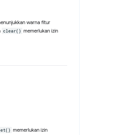
menunjukkan warna fitur
n
clear()
memerlukan izin
get()
memerlukan izin