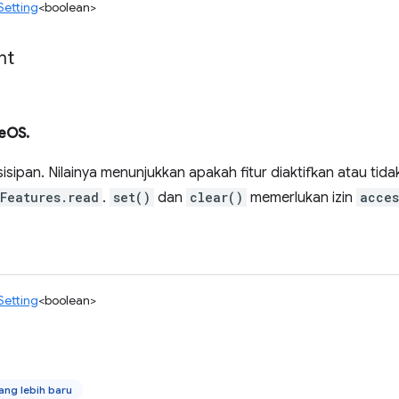
Setting
<boolean>
ht
eOS.
isipan. Nilainya menunjukkan apakah fitur diaktifkan atau tida
yFeatures.read
.
set()
dan
clear()
memerlukan izin
acces
Setting
<boolean>
ng lebih baru