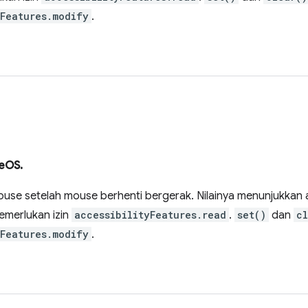
yFeatures.modify
.
eOS.
ouse setelah mouse berhenti bergerak. Nilainya menunjukkan a
merlukan izin
accessibilityFeatures.read
.
set()
dan
c
yFeatures.modify
.