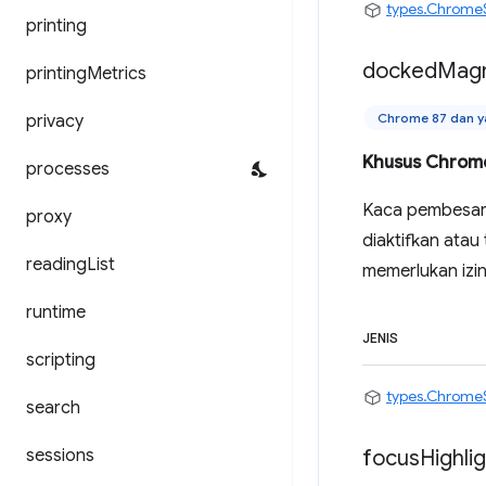
types.Chrome
printing
docked
Magn
printing
Metrics
Chrome 87 dan ya
privacy
Khusus Chrom
processes
Kaca pembesar 
proxy
diaktifkan atau 
reading
List
memerlukan izi
runtime
JENIS
scripting
types.Chrome
search
sessions
focus
Highli