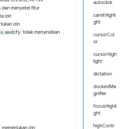
litas Chrome. API ini
autoclick
dan menyetel fitur
caretHighli
a izin
ght
lukan izin
es.modify
tidak menyiratkan
cursorCol
or
cursorHigh
light
dictation
dockedMa
gnifier
focusHighli
ght
highContr
memerlukan izin