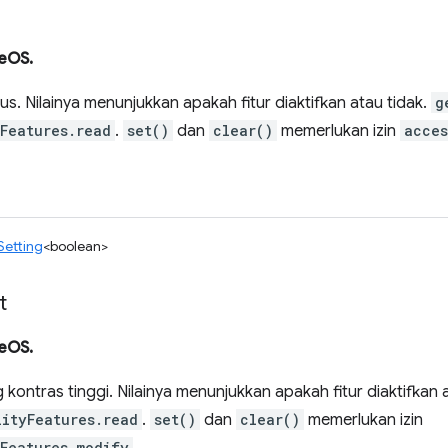
eOS.
s. Nilainya menunjukkan apakah fitur diaktifkan atau tidak.
g
yFeatures.read
.
set()
dan
clear()
memerlukan izin
acces
Setting
<boolean>
t
eOS.
kontras tinggi. Nilainya menunjukkan apakah fitur diaktifkan 
lityFeatures.read
.
set()
dan
clear()
memerlukan izin
yFeatures.modify