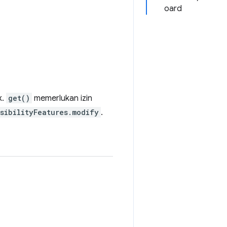
oard
k.
get()
memerlukan izin
sibilityFeatures.modify
.