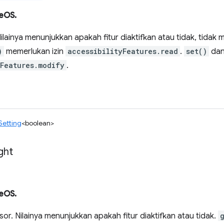
eOS.
ilainya menunjukkan apakah fitur diaktifkan atau tidak, tidak 
)
memerlukan izin
accessibilityFeatures.read
.
set()
da
yFeatures.modify
.
Setting
<boolean>
ght
eOS.
or. Nilainya menunjukkan apakah fitur diaktifkan atau tidak.