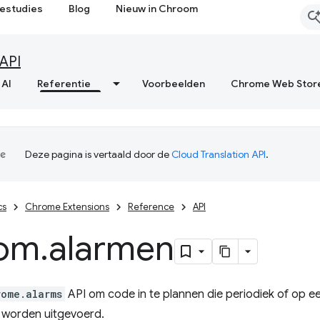
estudies
Blog
Nieuw in Chroom
API
 AI
Referentie
Voorbeelden
Chrome Web Stor
Deze pagina is vertaald door de
Cloud Translation API
.
cs
Chrome Extensions
Reference
API
om
.
alarmen
rome.alarms
API om code in te plannen die periodiek of op een
worden uitgevoerd.