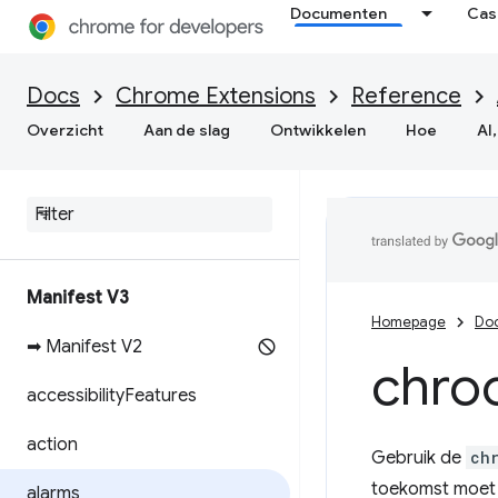
Documenten
Cas
Docs
Chrome Extensions
Reference
Overzicht
Aan de slag
Ontwikkelen
Hoe
AI,
Manifest V3
Homepage
Do
➡ Manifest V2
chro
accessibility
Features
action
Gebruik de
ch
toekomst moet 
alarms