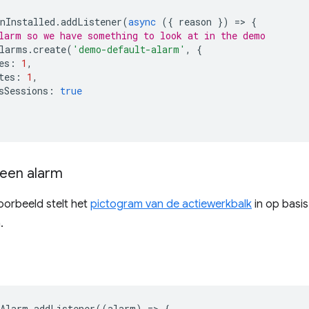
nInstalled
.
addListener
(
async
({
reason
})
=
>
{
larm so we have something to look at in the demo
larms
.
create
(
'demo-default-alarm'
,
{
es
:
1
,
tes
:
1
,
sSessions
:
true
een alarm
oorbeeld stelt het
pictogram van de actiewerkbalk
in op basi
.
nAlarm
.
addListener
((
alarm
)
=
>
{