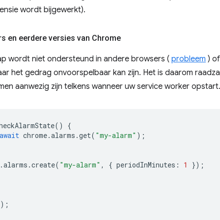
nsie wordt bijgewerkt).
s en eerdere versies van Chrome
p wordt niet ondersteund in andere browsers (
probleem
) o
ar het gedrag onvoorspelbaar kan zijn. Het is daarom raadz
rmen aanwezig zijn telkens wanneer uw service worker opstart.
heckAlarmState
()
{
await
chrome
.
alarms
.
get
(
"my-alarm"
);
.
alarms
.
create
(
"my-alarm"
,
{
periodInMinutes
:
1
});
);