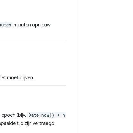
nutes
minuten opnieuw
ef moet blijven.
 epoch (bijv.
Date.now() + n
aalde tijd zijn vertraagd.