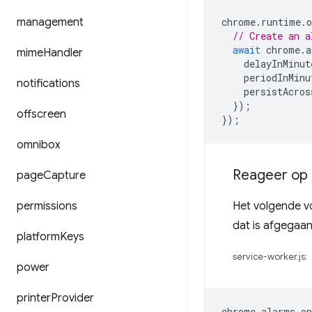
management
chrome
.
runtime
.
o
// Create an a
await
chrome
.
a
mime
Handler
delayInMinut
periodInMinu
notifications
persistAcros
});
offscreen
});
omnibox
Reageer op 
page
Capture
permissions
Het volgende v
dat is afgegaan
platform
Keys
service-worker.js:
power
printer
Provider
chrome
.
alarms
.
o