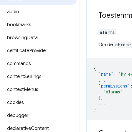
audio
Toestemm
bookmarks
alarms
browsing
Data
Om de
chrome
certificate
Provider
commands
{
"name"
:
"My e
content
Settings
...
"permissions"
context
Menus
"alarms"
],
cookies
...
}
debugger
declarative
Content