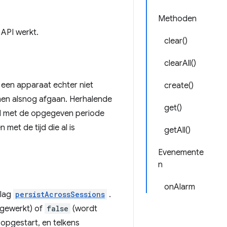
Methoden
 API werkt.
clear()
clearAll()
l een apparaat echter niet
create()
men alsnog afgaan. Herhalende
get()
nd met de opgegeven periode
et de tijd die al is
getAll()
Evenemente
n
onAlarm
vlag
persistAcrossSessions
.
ijgewerkt) of
false
(wordt
opgestart, en telkens