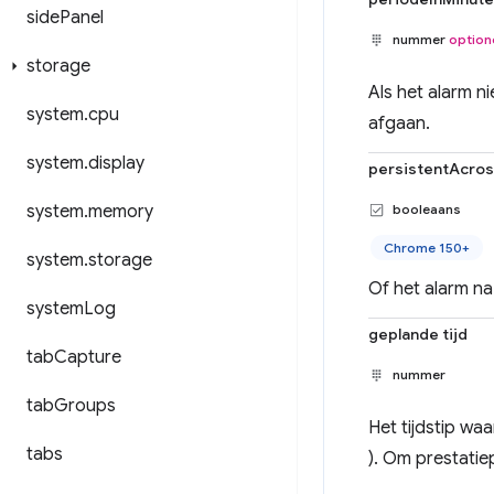
side
Panel
nummer
option
storage
Als het alarm ni
system
.
cpu
afgaan.
system
.
display
persistentAcro
system
.
memory
booleaans
Chrome 150+
system
.
storage
Of het alarm na
system
Log
geplande tijd
tab
Capture
nummer
tab
Groups
Het tijdstip wa
tabs
). Om prestatie