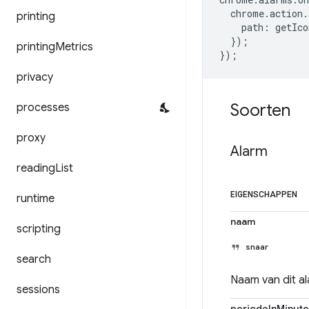
chrome
.
action
.
printing
path
:
getIco
});
printing
Metrics
});
privacy
Soorten
processes
proxy
Alarm
reading
List
EIGENSCHAPPEN
runtime
naam
scripting
snaar
search
Naam van dit al
sessions
periodeInMinut