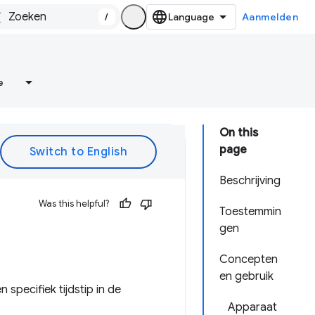
/
Aanmelden
e
On this
page
Beschrijving
Was this helpful?
Toestemmin
gen
Concepten
en gebruik
 specifiek tijdstip in de
Apparaat