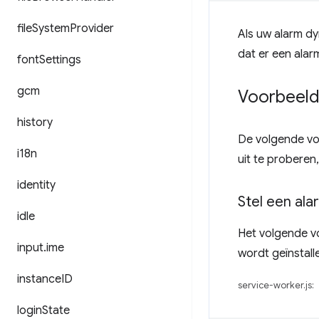
file
System
Provider
Als uw alarm dy
dat er een ala
font
Settings
gcm
Voorbeel
history
De volgende vo
i18n
uit te proberen,
identity
Stel een ala
idle
Het volgende vo
input
.
ime
wordt geïnstall
instance
ID
service-worker.js:
login
State