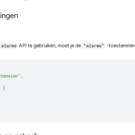
ingen
.alarms
API te gebruiken, moet je de
"alarms"
-toestemming
xtension"
,
:
[