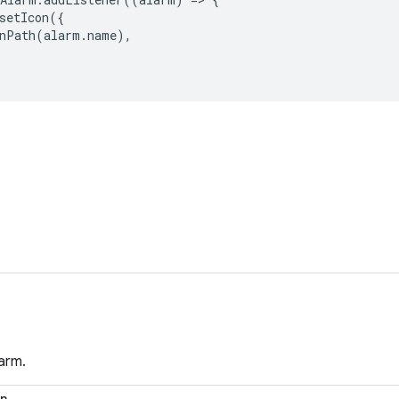
setIcon
({
nPath
(
alarm
.
name
),
arm.
en