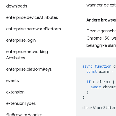
wanneer de exte
downloads
enterprise
.
device
Attributes
Andere browser
enterprise
.
hardware
Platform
Deze eigenscha
Chrome 150, wa
enterprise
.
login
belangrijke ala
enterprise
.
networking
Attributes
async
function
c
enterprise
.
platform
Keys
const
alarm
=
events
if
(
!
alarm
)
{
await
chrome
extension
}
}
extension
Types
checkAlarmState
(
file
Browser
Handler