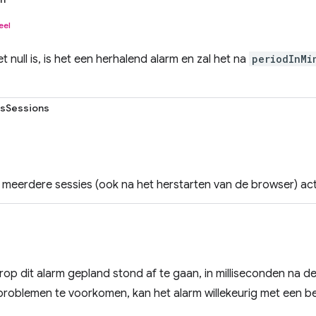
eel
et null is, is het een herhalend alarm en zal het na
periodInMi
ssSessions
 meerdere sessies (ook na het herstarten van de browser) acti
arop dit alarm gepland stond af te gaan, in milliseconden na de
problemen te voorkomen, kan het alarm willekeurig met een bep