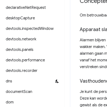
Concepten
declarative
Net
Request
Om betrouwbaar 
desktop
Capture
devtools
.
inspected
Window
Apparaat sl
devtools
.
network
Alarmen blijven
wakker maken. 
devtools
.
panels
alarmen gaan m
devtools
.
performance
vanaf het momen
verstreken sind
devtools
.
recorder
Vasthouden
dns
document
Scan
Je kunt de pers
Deze kan worde
dom
gewist als de 