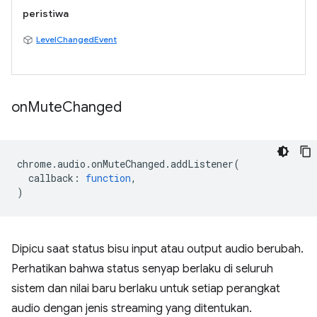
peristiwa
LevelChangedEvent
on
Mute
Changed
chrome
.
audio
.
onMuteChanged
.
addListener
(
callback
:
function
,
)
Dipicu saat status bisu input atau output audio berubah.
Perhatikan bahwa status senyap berlaku di seluruh
sistem dan nilai baru berlaku untuk setiap perangkat
audio dengan jenis streaming yang ditentukan.