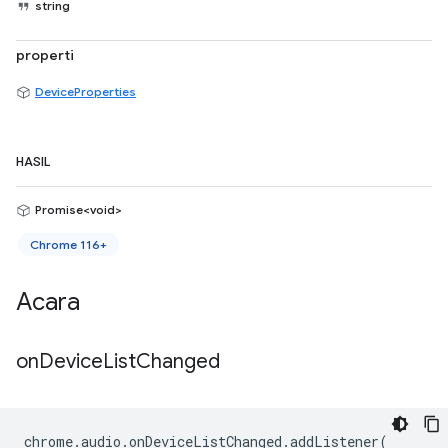
string
properti
DeviceProperties
HASIL
Promise<void>
Chrome 116+
Acara
on
Device
List
Changed
chrome
.
audio
.
onDeviceListChanged
.
addListener
(