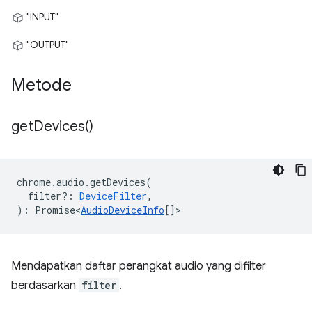
"INPUT"
"OUTPUT"
Metode
get
Devices(
)
chrome
.
audio
.
getDevices
(
filter?
:
DeviceFilter
,
)
:
Promise<
AudioDeviceInfo
[]
>
Mendapatkan daftar perangkat audio yang difilter
berdasarkan
filter
.