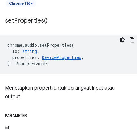
Chrome 116+
set
Properties(
)
chrome
.
audio
.
setProperties
(
id
:
string
,
properties
:
DeviceProperties
,
)
:
Promise<void>
Menetapkan properti untuk perangkat input atau
output.
PARAMETER
id