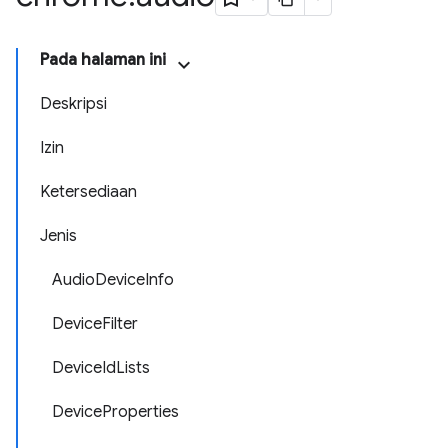
Pada halaman ini
Deskripsi
Izin
Ketersediaan
Jenis
AudioDeviceInfo
DeviceFilter
DeviceIdLists
DeviceProperties