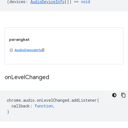
(
devices
:
AudioDeviceInfo
[]) =>
void
perangkat
AudioDeviceInfo
[]
on
Level
Changed
chrome
.
audio
.
onLevelChanged
.
addListener
(
callback
:
function
,
)