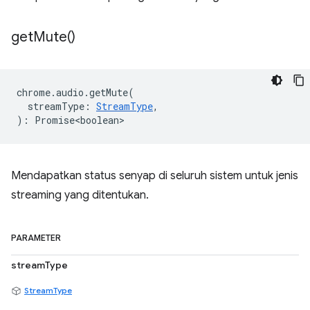
get
Mute(
)
chrome
.
audio
.
getMute
(
streamType
:
StreamType
,
)
:
Promise<boolean>
Mendapatkan status senyap di seluruh sistem untuk jenis
streaming yang ditentukan.
PARAMETER
streamType
StreamType