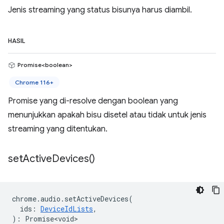
Jenis streaming yang status bisunya harus diambil.
HASIL
Promise<boolean>
Chrome 116+
Promise yang di-resolve dengan boolean yang
menunjukkan apakah bisu disetel atau tidak untuk jenis
streaming yang ditentukan.
set
Active
Devices(
)
chrome
.
audio
.
setActiveDevices
(
ids
:
DeviceIdLists
,
)
:
Promise<void>