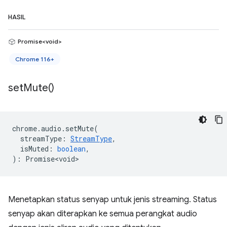
HASIL
Promise<void>
Chrome 116+
set
Mute(
)
chrome
.
audio
.
setMute
(
streamType
:
StreamType
,
isMuted
:
boolean
,
)
:
Promise<void>
Menetapkan status senyap untuk jenis streaming. Status
senyap akan diterapkan ke semua perangkat audio