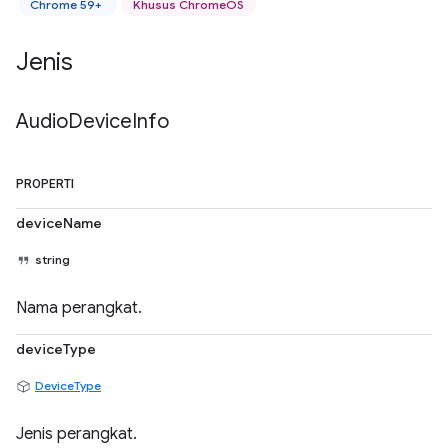
Chrome 59+
Khusus ChromeOS
Jenis
Audio
Device
Info
PROPERTI
deviceName
string
Nama perangkat.
deviceType
DeviceType
Jenis perangkat.