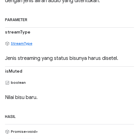
dengan jenis aliran audio yang ditentukan.
PARAMETER
streamType
StreamType
Jenis streaming yang status bisunya harus disetel.
isMuted
boolean
Nilai bisu baru.
HASIL
Promise<void>