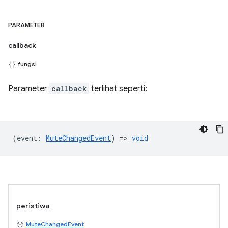
PARAMETER
callback
fungsi
Parameter
callback
terlihat seperti:
(
event
:
MuteChangedEvent
) =>
void
peristiwa
MuteChangedEvent